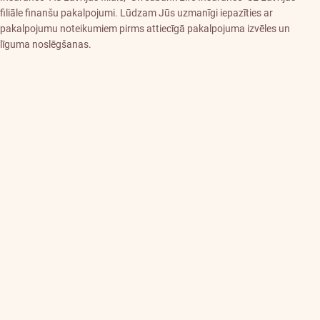
filiāle finanšu pakalpojumi. Lūdzam Jūs uzmanīgi iepazīties ar
pakalpojumu noteikumiem pirms attiecīgā pakalpojuma izvēles un
līguma noslēgšanas.