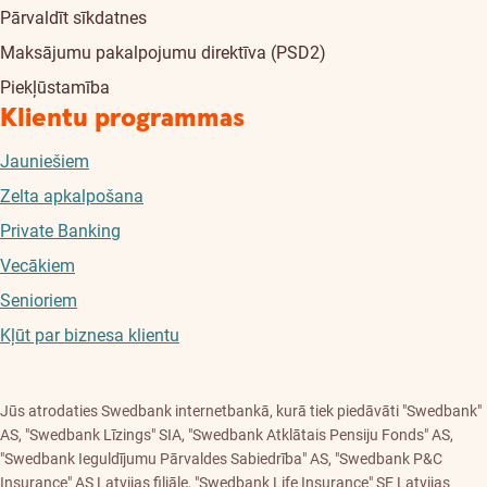
Pārvaldīt sīkdatnes
Maksājumu pakalpojumu direktīva (PSD2)
Piekļūstamība
Klientu programmas
Jauniešiem
Zelta apkalpošana
Private Banking
Vecākiem
Senioriem
Kļūt par biznesa klientu
Jūs atrodaties Swedbank internetbankā, kurā tiek piedāvāti "Swedbank"
AS, "Swedbank Līzings" SIA, "Swedbank Atklātais Pensiju Fonds" AS,
"Swedbank Ieguldījumu Pārvaldes Sabiedrība" AS, "Swedbank P&C
Insurance" AS Latvijas filiāle, "Swedbank Life Insurance" SE Latvijas