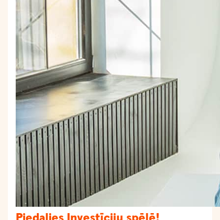
Piedalies Investīciju spēlē!