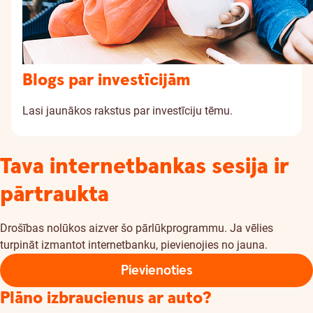
Blogs par investīcijām
Lasi jaunākos rakstus par investīciju tēmu.
Tava internetbankas sesija ir
pārtraukta
Drošības nolūkos aizver šo pārlūkprogrammu. Ja vēlies
turpināt izmantot internetbanku, pievienojies no jauna.
Pievienoties
Plāno izbraucienus ar auto?