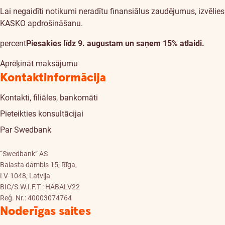
Lai negaidīti notikumi neradītu finansiālus zaudējumus, izvēlies
KASKO apdrošināšanu.
percent
Piesakies līdz 9. augustam un saņem 15% atlaidi.
Aprēķināt maksājumu
Kontaktinformācija
Kontakti, filiāles, bankomāti
Pieteikties konsultācijai
Par Swedbank
“Swedbank” AS
Balasta dambis 15, Rīga,
LV-1048, Latvija
BIC/S.W.I.F.T.: HABALV22
Reģ. Nr.: 40003074764
Noderīgas saites