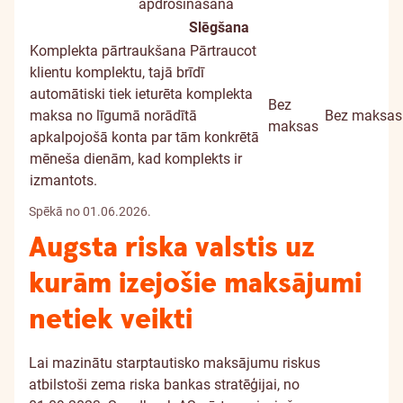
apdrošināšana
Slēgšana
Komplekta pārtraukšana
Pārtraucot
klientu komplektu, tajā brīdī
automātiski tiek ieturēta komplekta
Bez
maksa no līgumā norādītā
Bez maksas
maksas
apkalpojošā konta par tām konkrētā
mēneša dienām, kad komplekts ir
izmantots.
Spēkā no 01.06.2026.
Augsta riska valstis uz
kurām izejošie maksājumi
netiek veikti
Lai mazinātu starptautisko maksājumu riskus
atbilstoši zema riska bankas stratēģijai, no