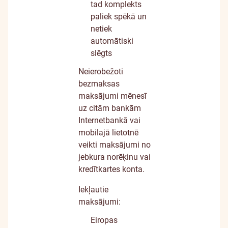
tad komplekts
paliek spēkā un
netiek
automātiski
slēgts
Neierobežoti
bezmaksas
maksājumi mēnesī
uz citām bankām
Internetbankā vai
mobilajā lietotnē
veikti maksājumi no
jebkura norēķinu vai
kredītkartes konta.
Iekļautie
maksājumi:
Eiropas