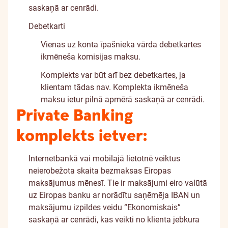
saskaņā ar
cenrādi
.
Debetkarti
Vienas uz konta īpašnieka vārda debetkartes
ikmēneša komisijas maksu.
Komplekts var būt arī bez debetkartes, ja
klientam tādas nav. Komplekta ikmēneša
maksu ietur pilnā apmērā saskaņā ar
cenrādi
.
Private Banking
komplekts ietver:
Internetbankā vai mobilajā lietotnē veiktus
neierobežota skaita bezmaksas Eiropas
maksājumus mēnesī. Tie ir maksājumi eiro valūtā
uz Eiropas banku ar norādītu saņēmēja IBAN un
maksājumu izpildes veidu “Ekonomiskais”
saskaņā ar
cenrādi
, kas veikti no klienta jebkura