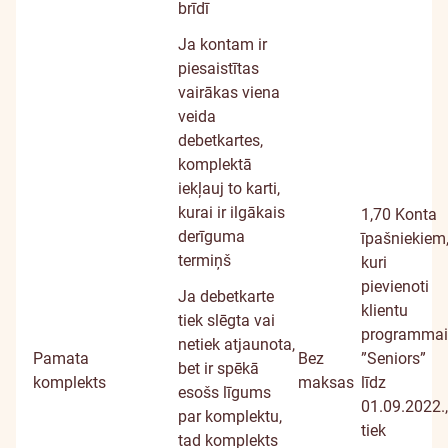
brīdī
Ja kontam ir
piesaistītas
vairākas viena
veida
debetkartes,
komplektā
iekļauj to karti,
kurai ir ilgākais
1,70
Konta
derīguma
īpašniekiem
termiņš
kuri
pievienoti
Ja debetkarte
klientu
tiek slēgta vai
programmai
netiek atjaunota,
Pamata
Bez
”Seniors”
bet ir spēkā
komplekts
maksas
līdz
esošs līgums
01.09.2022.,
par komplektu,
tiek
tad komplekts