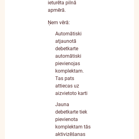
ieturēta pilnā
apmērā.
Ņem vērā:
Automātiski
atjaunotā
debetkarte
automātiski
pievienojas
komplektam.
Tas pats
attiecas uz
aizvietoto karti
Jauna
debetkarte tiek
pievienota
komplektam tās
aktivizēšanas