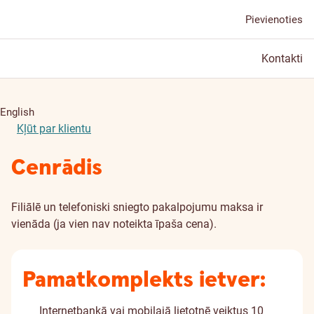
Pievienoties
Kontakti
English
Kļūt par klientu
Cenrādis
Filiālē un telefoniski sniegto pakalpojumu maksa ir
vienāda (ja vien nav noteikta īpaša cena).
Pamatkomplekts ietver:
Internetbankā vai mobilajā lietotnē veiktus 10