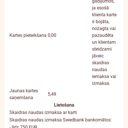
gadījumos,
ja esošā
klienta karte
ir bojāta,
nozagta vai
Kartes pieteikšana
0,00
pazaudēta
un klientam
steidzami
jāveic
skaidras
naudas
iemaksa vai
izmaksa.
Jaunas kartes
5,49
saņemšana
Lietošana
Skaidras naudas izmaksa ar karti
Skaidras naudas izmaksa Swedbank bankomātos:
- līdz 750 EUR