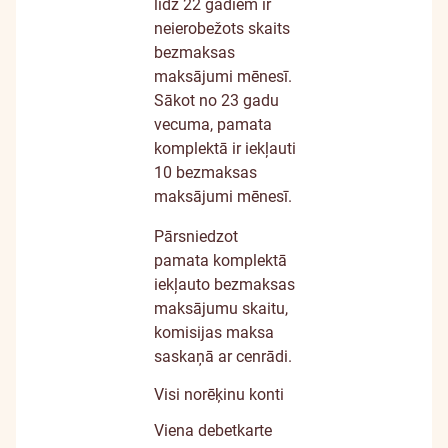
līdz 22 gadiem ir
neierobežots skaits
bezmaksas
maksājumi mēnesī.
Sākot no 23 gadu
vecuma, pamata
komplektā ir iekļauti
10 bezmaksas
maksājumi mēnesī.
Pārsniedzot
pamata komplektā
iekļauto bezmaksas
maksājumu skaitu,
komisijas maksa
saskaņā ar
cenrādi
.
Visi norēķinu konti
Viena debetkarte