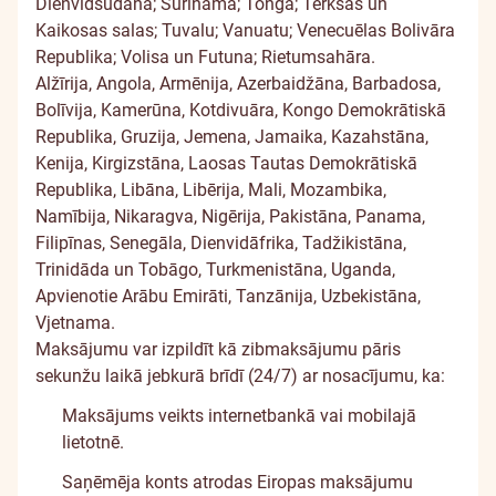
Dienvidsudāna; Surinama; Tonga; Tērksas un
Kaikosas salas; Tuvalu; Vanuatu; Venecuēlas Bolivāra
Republika; Volisa un Futuna; Rietumsahāra.
Alžīrija, Angola, Armēnija, Azerbaidžāna, Barbadosa,
Bolīvija, Kamerūna, Kotdivuāra, Kongo Demokrātiskā
Republika, Gruzija, Jemena, Jamaika, Kazahstāna,
Kenija, Kirgizstāna, Laosas Tautas Demokrātiskā
Republika, Libāna, Libērija, Mali, Mozambika,
Namībija, Nikaragva, Nigērija, Pakistāna, Panama,
Filipīnas, Senegāla, Dienvidāfrika, Tadžikistāna,
Trinidāda un Tobāgo, Turkmenistāna, Uganda,
Apvienotie Arābu Emirāti, Tanzānija, Uzbekistāna,
Vjetnama.
Maksājumu var izpildīt kā zibmaksājumu pāris
sekunžu laikā jebkurā brīdī (24/7) ar nosacījumu, ka:
Maksājums veikts internetbankā vai mobilajā
lietotnē.
Saņēmēja konts atrodas Eiropas maksājumu