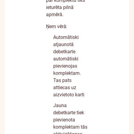
par komplektu tiks
ieturēta pilnā
apmērā.
Ņem vērā:
Automātiski
atjaunotā
debetkarte
automātiski
pievienojas
komplektam.
Tas pats
attiecas uz
aizvietoto karti
Jauna
debetkarte tiek
pievienota
komplektam tās