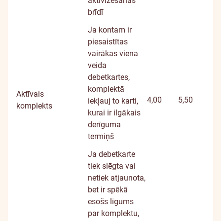
aktivizēšanas
brīdī
Ja kontam ir
piesaistītas
vairākas viena
veida
debetkartes,
komplektā
Aktīvais
4,00
5,50
iekļauj to karti,
komplekts
kurai ir ilgākais
derīguma
termiņš
Ja debetkarte
tiek slēgta vai
netiek atjaunota,
bet ir spēkā
esošs līgums
par komplektu,