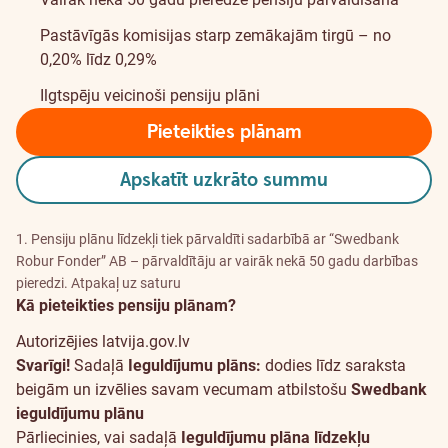
Pastāvīgās komisijas
starp zemākajām tirgū – no
0,20% līdz 0,29%
Ilgtspēju veicinoši
pensiju plāni
Pieteikties plānam
Apskatīt uzkrāto summu
1. Pensiju plānu līdzekļi tiek pārvaldīti sadarbībā ar “Swedbank
Robur Fonder” AB – pārvaldītāju ar vairāk nekā 50 gadu darbības
pieredzi.
Atpakaļ uz saturu
Kā pieteikties pensiju plānam?
Autorizējies latvija.gov.lv
Svarīgi!
Sadaļā
Ieguldījumu plāns:
dodies līdz saraksta
beigām un izvēlies savam vecumam atbilstošu
Swedbank
ieguldījumu plānu
Pārliecinies, vai sadaļā
Ieguldījumu plāna līdzekļu