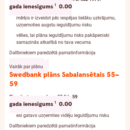
Informācija par atrunu
1
gada ienesīgums
0.00
mērķis ir izveidot pēc iespējas lielāku uzkrājumu,
uzņemoties augstu ieguldījumu risku
vēlies, lai plāna ieguldījumu risks pakāpeniski
samazinās atkarībā no tava vecuma
Dalībniekiem paredzētā pamatinformācija
Vairāk par plānu
Swedbank plāns Sabalansētais 55–
59
Piemērots vecumā: no 55 līdz 59
Informācija par atrunu
1
gada ienesīgums
0.00
esi gatavs uzņemties vidēju ieguldījumu risku
Dalībniekiem paredzētā pamatinformācija