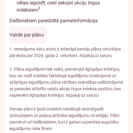
vēlies ieguldīt, cieši sekojot akciju tirgus
Informācija par atrunu
2
indeksiem
Dalībniekiem paredzētā pamatinformācija
Vairāk par plānu
1. Ienesīguma datu avots ir attiecīgā pensiju plāna ceturkšņa
pārskats
par 2026. gada 2. ceturksni
.
Atpakaļ uz saturu
2. Plāna ieguldījumi tiek veikti, piemērojot ilgtspējas kritērijus,
kas var radīt nobīdes faktiskajā ieguldījumu izvietojumā un
atšķirīgas ieguldījumu plāna vērtības svārstības salīdzinājumā
ar pasaules attīstīto valstu akciju tirgus indeksa sastāvu, kas
nepiemēro ilgtspējas kritērijus.
Atpakaļ uz saturu
Pensiju plāni ir īpaši izveidoti noteiktajā desmitgadē
dzimušajiem un pieļauj aktīvāku ieguldījumu stratēģiju. Plāni
piemēroti arī dalībniekiem, kuri ir gatavi uzņemties augstāku
ieguldījumu riska līmeni.