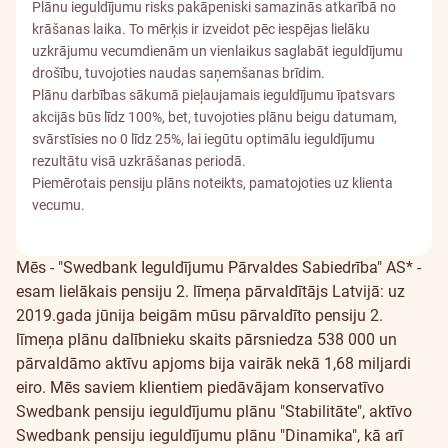
Plānu ieguldījumu risks pakāpeniski samazinās atkarībā no
krāšanas laika. To mērķis ir izveidot pēc iespējas lielāku
uzkrājumu vecumdienām un vienlaikus saglabāt ieguldījumu
drošību, tuvojoties naudas saņemšanas brīdim.
Plānu darbības sākumā pieļaujamais ieguldījumu īpatsvars
akcijās būs līdz 100%, bet, tuvojoties plānu beigu datumam,
svārstīsies no 0 līdz 25%, lai iegūtu optimālu ieguldījumu
rezultātu visā uzkrāšanas periodā.
Piemērotais pensiju plāns noteikts, pamatojoties uz klienta
vecumu.
Biežāk
Mēs - "Swedbank Ieguldījumu Pārvaldes Sabiedrība" AS* -
esam lielākais pensiju 2. līmeņa pārvaldītājs Latvijā: uz
uzdotie
2019.gada jūnija beigām mūsu pārvaldīto pensiju 2.
līmeņa plānu dalībnieku skaits pārsniedza 538 000 un
jautājumi
pārvaldāmo aktīvu apjoms bija vairāk nekā 1,68 miljardi
eiro. Mēs saviem klientiem piedāvājam konservatīvo
Swedbank pensiju ieguldījumu plānu "Stabilitāte", aktīvo
Swedbank pensiju ieguldījumu plānu "Dinamika", kā arī