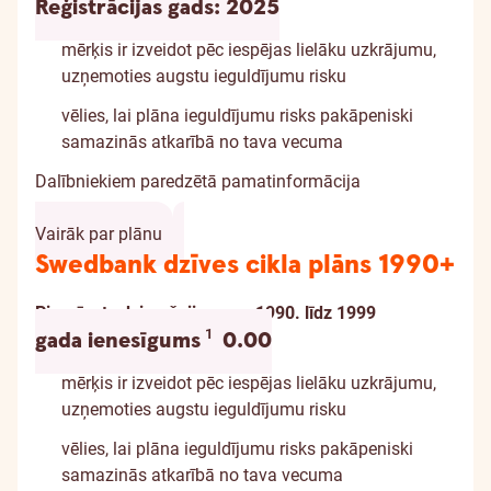
Reģistrācijas gads:
2025
mērķis ir izveidot pēc iespējas lielāku uzkrājumu,
uzņemoties augstu ieguldījumu risku
vēlies, lai plāna ieguldījumu risks pakāpeniski
samazinās atkarībā no tava vecuma
Dalībniekiem paredzētā pamatinformācija
Vairāk par plānu
Swedbank dzīves cikla plāns 1990+
Piemērots dzimušajiem: no 1990. līdz 1999
Informācija par atrunu
1
gada ienesīgums
0.00
mērķis ir izveidot pēc iespējas lielāku uzkrājumu,
uzņemoties augstu ieguldījumu risku
vēlies, lai plāna ieguldījumu risks pakāpeniski
samazinās atkarībā no tava vecuma