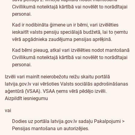
Civillikumā noteiktajā kārtībā vai novēlēt to norādītajai
personai.
Kad ir nodibināta ģimene un ir bērni, vari izvēlēties
ieskaitīt valsts pensiju speciālajā budžetā, lai to ņemtu
vērā apgādnieka zaudējuma pensijas aprēķinā.
Kad bērni pieaug, atkal vari izvēlēties nodot mantošanā
Civillikumā noteiktajā kārtībā vai novēlēt to norādītajai
personai.
Izvēli vari mainīt neierobežotu reižu skaitu portālā
latvija.gov.lv vai vēršoties Valsts sociālās apdrošināšanas
aģentūrā (VSAA). VSAA ņems vērā pēdējo izvēli.
Aizpildīt iesniegumu
vai
Dodies uz portāla latvija.gov.lv sadaļu Pakalpojumi >
Pensijas mantošana un autorizējies.