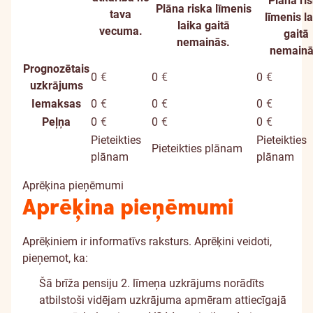
Plāna ri
Plāna riska līmenis
tava
līmenis l
laika gaitā
vecuma.
gaitā
nemainās.
nemainā
Prognozētais
0
€
0
€
0
€
uzkrājums
Iemaksas
0
€
0
€
0
€
Peļņa
0
€
0
€
0
€
Pieteikties
Pieteikties
Pieteikties plānam
plānam
plānam
Aprēķina pieņēmumi
Aprēķina pieņēmumi
Aprēķiniem ir informatīvs raksturs. Aprēķini veidoti,
pieņemot, ka:
Šā brīža pensiju 2. līmeņa uzkrājums norādīts
atbilstoši vidējam uzkrājuma apmēram attiecīgajā