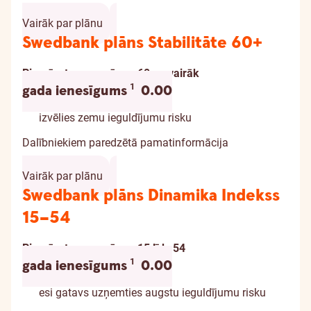
Vairāk par plānu
Swedbank plāns Stabilitāte 60+
Piemērots vecumā: no 60 un vairāk
Informācija par atrunu
1
gada ienesīgums
0.00
izvēlies zemu ieguldījumu risku
Dalībniekiem paredzētā pamatinformācija
Vairāk par plānu
Swedbank plāns Dinamika Indekss
15–54
Piemērots vecumā: no 15 līdz 54
Informācija par atrunu
1
gada ienesīgums
0.00
esi gatavs uzņemties augstu ieguldījumu risku