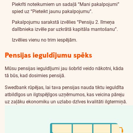
Piekrīti noteikumiem un sadaļā “Mani pakalpojumi”
spied uz “Pieteikt jaunu pakalpojumu”.
Pakalpojumu sarakstā izvēlies “Pensiju 2. līmeņa
dalībnieka izvēle par uzkrātā kapitāla mantošanu”.
Izvēlies vienu no trim iespējām.
Ilgtspēja
Pensijas ieguldījumu spēks
Mūsu pensijas ieguldījumi jau šobrīd veido nākotni, kāda
tā būs, kad dosimies pensijā.
Swedbank rūpējas, lai tava pensijas nauda tiktu ieguldīta
atbildīgos un ilgtspējīgos uzņēmumos, kas veicina pāreju
uz zaļāku ekonomiku un uzlabo dzīves kvalitāti ilgtermiņā.