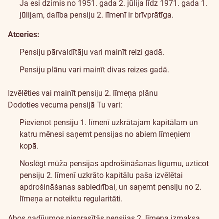
Ja esi dzimis no 1951. gada 2. jūlija līdz 1971. gada 1.
jūlijam, dalība pensiju 2. līmenī ir brīvprātīga.
Atceries:
Pensiju pārvaldītāju vari mainīt reizi gadā.
Pensiju plānu vari mainīt divas reizes gadā.
Izvēlēties vai mainīt pensiju 2. līmeņa plānu
Dodoties vecuma pensijā Tu vari:
Pievienot pensiju 1. līmenī uzkrātajam kapitālam un
katru mēnesi saņemt pensijas no abiem līmeņiem
kopā.
Noslēgt mūža pensijas apdrošināšanas līgumu, uzticot
pensiju 2. līmenī uzkrāto kapitālu paša izvēlētai
apdrošināšanas sabiedrībai, un saņemt pensiju no 2.
līmeņa ar noteiktu regularitāti.
Abos gadījumos pieprasītās pensijas 2. līmeņa izmaksa