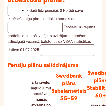
Gadi līdz pensijai:
0
Norādi savu
ikmēneša algu pirms nodokļu nomaksas.
Esošais uzkrājums
norādīts atbilstoši vidējam uzkrājuma apmēram
attiecīgajā vecumā, balstoties uz VSAA statistikas
datiem 01.07.2025.
Pensiju plānu salīdzinājums
Swedb
Swedbank
plān
plāns
Ērta izvēle.
Stabili
Ieguldījumu
Sabalansētais
sastāvs
60+
55–59
mainās
atkarībā no