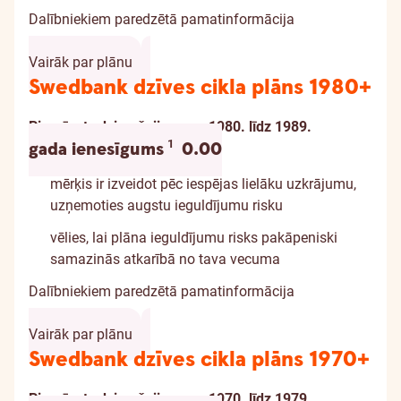
Dalībniekiem paredzētā pamatinformācija
Vairāk par plānu
Swedbank dzīves cikla plāns 1980+
Piemērots dzimušajiem: no 1980. līdz 1989.
Informācija par atrunu
1
gada ienesīgums
0.00
mērķis ir izveidot pēc iespējas lielāku uzkrājumu,
uzņemoties augstu ieguldījumu risku
vēlies, lai plāna ieguldījumu risks pakāpeniski
samazinās atkarībā no tava vecuma
Dalībniekiem paredzētā pamatinformācija
Vairāk par plānu
Swedbank dzīves cikla plāns 1970+
Piemērots dzimušajiem: no 1970. līdz 1979.