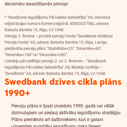
Akcionāru iesaistīšanās principi
* "Swedbank Ieguldījumu Pārvaldes Sabiedrība" AS, vienotais
reģistrācijas numurs komercreģistrā: 40003337582, adrese:
Balasta dambis 15, Rīga, LV-1048.
Pensiju 3. līmenis – privātā pensiju fonda "Swedbank Atklātais
Pensiju fonds" AS, adrese: Balasta dambis 15, Rīga, Latvija,
piedāvātie pensiju plāni: "Stabilitāte+25", "Dinamika+60",
"Dinamika+100" un "Dinamika+USD".
Līdzekļu pārvaldītājs pensiju 2. un 3. līmenim – "Swedbank
Ieguldījumu Pārvaldes Sabiedrība" AS, līdzekļu turētājs –
"Swedbank" AS, adrese: Balasta dambis 15, Rīga, LV-1048.
Swedbank dzīves cikla plāns
1990+
Pensiju plāns ir īpaši izveidots 1990. gadā vai vēlāk
dzimušajiem un pieļauj aktīvāku ieguldījumu stratēģiju.
Plāns piemērots arī dalībniekiem, kuri ir gatavi
uzņemties augstāku ieguldījumu riska līmeni.