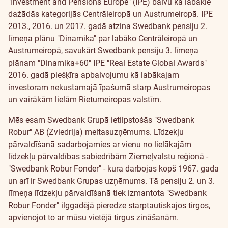
"Investment and Pensions Europe" (IPE) balvu kā labākie
dažādās kategorijās Centrāleiropā un Austrumeiropā. IPE
2013., 2016. un 2017. gadā atzina Swedbank pensiju 2.
līmeņa plānu "Dinamika" par labāko Centrāleiropā un
Austrumeiropā, savukārt Swedbank pensiju 3. līmeņa
plānam "Dinamika+60" IPE "Real Estate Global Awards"
2016. gadā piešķīra apbalvojumu kā labākajam
investoram nekustamajā īpašumā starp Austrumeiropas
un vairākām lielām Rietumeiropas valstīm.
Mēs esam Swedbank Grupā ietilpstošās "Swedbank
Robur" AB (Zviedrija) meitasuzņēmums. Līdzekļu
pārvaldīšanā sadarbojamies ar vienu no lielākajām
līdzekļu pārvaldības sabiedrībām Ziemeļvalstu reģionā -
"Swedbank Robur Fonder" - kura darbojas kopš 1967. gada
un arī ir Swedbank Grupas uzņēmums. Tā pensiju 2. un 3.
līmeņa līdzekļu pārvaldīšanā tiek izmantota "Swedbank
Robur Fonder" ilggadējā pieredze starptautiskajos tirgos,
apvienojot to ar mūsu vietējā tirgus zināšanām.