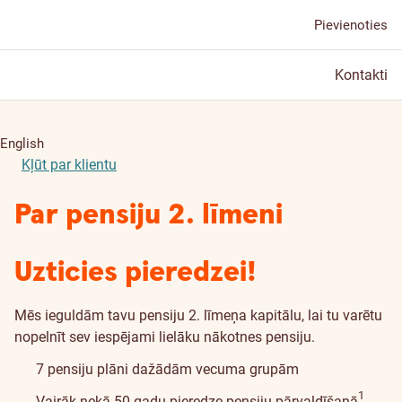
Pievienoties
Kontakti
English
Kļūt par klientu
Par pensiju 2. līmeni
Uzticies pieredzei!
Mēs ieguldām tavu pensiju 2. līmeņa kapitālu, lai tu varētu
nopelnīt sev iespējami lielāku nākotnes pensiju.
7 pensiju plāni dažādām vecuma grupām
Informācija par atrunu
1
Vairāk nekā 50 gadu pieredze pensiju pārvaldīšanā