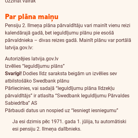
Uzzināt vairāk
Par plāna maiņu
Pensiju 2. līmeņa plāna pārvaldītāju vari mainīt vienu reizi
kalendārajā gadā, bet ieguldījumu plānu pie esošā
pārvaldnieka – divas reizes gadā. Mainīt plānu var portālā
latvija.gov.lv:
Autorizējies
latvija.gov.lv
Izvēlies “Ieguldījumu plāns”
Svarīgi!
Dodies līdz saraksta beigām un izvēlies sev
atbilstošāko Swedbank plānu
Pārliecinies, vai sadaļā “Ieguldījumu plāna līdzekļu
pārvaldītājs” ir atlasīta “Swedbank Ieguldījumu Pārvaldes
Sabiedrība” AS
Pārbaudi datus un nospied uz “Iesniegt iesniegumu”
Ja esi dzimis pēc 1971. gada 1. jūlija, tu automātiski
esi pensiju 2. līmeņa dalībnieks.