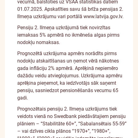
vecumā, balstoties uz VSAA statistikas datiem
01.07.2025. Apskatīties savu šā brīža pensijas 2.
līmeņa uzkrājumu vari portālā
www.latvija.gov.lv
.
Pensiju 2. līmeņa uzkrājumā tiek novirzītas
iemaksas 5% apmērā no ikmēneša algas pirms
nodokļu nomaksas.
Prognozētā uzkrājuma apmērs norādīts pirms
nodokļu atskaitīšanas un ņemot vērā nākotnes
gada inflāciju 2% apmērā. Aprēķinā nepiemēro
dažādu veidu atvieglojumus. Uzkrājuma apmēru
aprēķina pieņemot, ka iedzīvotājs sāk saņemt
pensiju, sasniedzot pensionēšanās vecumu 65
gadi.
Prognozētais pensiju 2. līmeņa uzkrājums tiek
veidots vienā no Swedbank piedāvātajiem pensiju
plāniem – “Stabilitāte 60+”, “Sabalansētais 55-59”
– vai dzīves cikla plānos “1970+”, “1980+”,