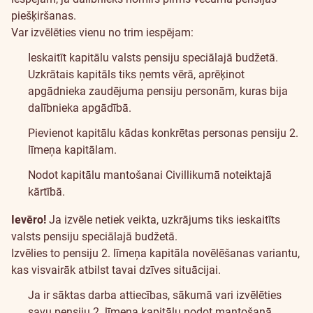
piešķiršanas.
Var izvēlēties vienu no trim iespējam:
Ieskaitīt kapitālu valsts pensiju speciālajā budžetā.
Uzkrātais kapitāls tiks ņemts vērā, aprēķinot
apgādnieka zaudējuma pensiju personām, kuras bija
dalībnieka apgādībā.
Pievienot kapitālu kādas konkrētas personas pensiju 2.
līmeņa kapitālam.
Nodot kapitālu mantošanai Civillikumā noteiktajā
kārtībā.
Ievēro!
Ja izvēle netiek veikta, uzkrājums tiks ieskaitīts
valsts pensiju speciālajā budžetā.
Izvēlies to pensiju 2. līmeņa kapitāla novēlēšanas variantu,
kas visvairāk atbilst tavai dzīves situācijai.
Ja ir sāktas darba attiecības, sākumā vari izvēlēties
savu pensiju 2. līmeņa kapitālu nodot mantošanā