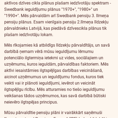
aktīvos dzīves cikla plānus plašam iedzīvotāju spektram -
Swedbank ieguldījumu plānus "1970+", "1980+" un
"1990+". Mēs pārvaldām arī Swedbank pensiju 3. līmeņa
pensiju plānus. Esam vienīgais pensiju 2.līmeņa līdzekļu
pārvaldnieks Latvijā, kas piedāvā dzīvescikla plānus tik
plašam iedzīvotāju lokam.
Mēs rīkojamies kā atbildīgs līdzekļu pārvaldītājs, un savā
darbībā ņemam vērā mūsu ieguldījumu lēmumu
potenciālo ilgtermiņa ietekmi uz vides, sociālajiem un
uzņēmumu, kuros ieguldām, pārvaldības faktoriem. Mēs
aktīvi iesaistāmies ilgtspējīgas darbības veicināšanā,
aicinot uzņēmumus un ieguldījumu fondus, kuros tiek
veikti vai ir plānoti ieguldījumi, ievērot un veicināt
ilgtspējīgu rīcību. Mēs atturamies no tiešo ieguldījumu
veikšanas tādos uzņēmumos, kas savā darbībā būtiski
neievēro ilgtspējas principus.
Mūsu pārvaldītie pensiju plāni ir vairākkārt saņēmuši