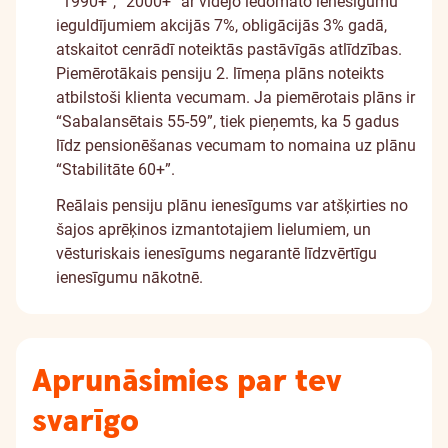
“1990+”, “2000+” ar vidējo iedomāto ienesīgumu
ieguldījumiem akcijās 7%, obligācijās 3% gadā,
atskaitot cenrādī noteiktās pastāvīgās atlīdzības.
Piemērotākais pensiju 2. līmeņa plāns noteikts
atbilstoši klienta vecumam. Ja piemērotais plāns ir
“Sabalansētais 55-59”, tiek pieņemts, ka 5 gadus
līdz pensionēšanas vecumam to nomaina uz plānu
“Stabilitāte 60+”.
Reālais pensiju plānu ienesīgums var atšķirties no
šajos aprēķinos izmantotajiem lielumiem, un
vēsturiskais ienesīgums negarantē līdzvērtīgu
ienesīgumu nākotnē.
Aprunāsimies par tev
svarīgo