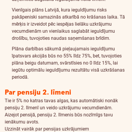
Vienīgais plāns Latvijā, kura ieguldījumu risks
pakāpeniski samazinās atkarībā no krāšanas laika. Tā
mērķis ir izveidot pēc iespējas lielāku uzkrājumu
vecumdienām un vienlaikus saglabāt ieguldījumu
drošību, tuvojoties naudas saņemšanas brīdim.
Plāna darbības sākumā pieļaujamais ieguldījumu
īpatsvars akcijās būs no 55% līdz 75%, bet, tuvojoties
plāna beigu datumam, svārstīsies no 0 līdz 15%, lai
iegūtu optimālu ieguldījumu rezultātu visā uzkrāšanas
periodā.
Par pensiju 2. līmeni
Tie ir 5% no katras tavas algas, kas automātiski nonāk
pensiju 2. līmenī un veido uzkrājumu vecumdienām.
Aizejot pensijā, pensiju 2. līmenis būs nozīmīgs tavu
ienākumu avots.
Uzzināt vairāk par pensijas uzkrājumiem