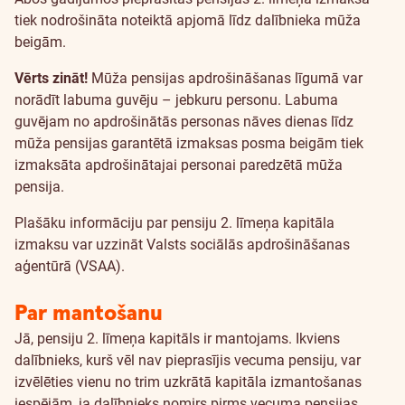
tiek nodrošināta noteiktā apjomā līdz dalībnieka mūža
beigām.
Vērts zināt!
Mūža pensijas apdrošināšanas līgumā var
norādīt labuma guvēju – jebkuru personu. Labuma
guvējam no apdrošinātās personas nāves dienas līdz
mūža pensijas garantētā izmaksas posma beigām tiek
izmaksāta apdrošinātajai personai paredzētā mūža
pensija.
Plašāku informāciju par pensiju 2. līmeņa kapitāla
izmaksu var uzzināt Valsts sociālās apdrošināšanas
aģentūrā (VSAA).
Par mantošanu
Jā, pensiju 2. līmeņa kapitāls ir mantojams. Ikviens
dalībnieks, kurš vēl nav pieprasījis vecuma pensiju, var
izvēlēties vienu no trim uzkrātā kapitāla izmantošanas
iespējām, ja dalībnieks nomirs pirms vecuma pensijas