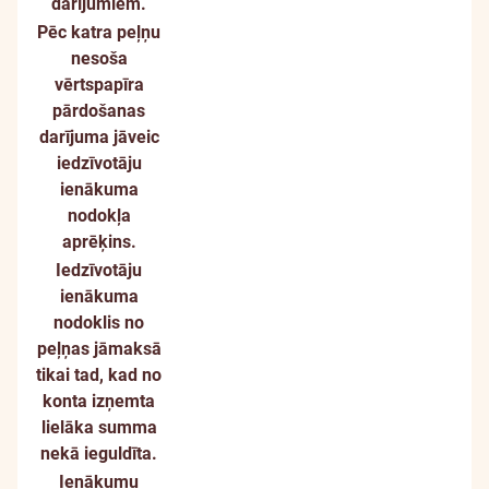
darījumiem.
Pēc katra peļņu
nesoša
vērtspapīra
pārdošanas
darījuma jāveic
iedzīvotāju
ienākuma
nodokļa
aprēķins.
Iedzīvotāju
ienākuma
nodoklis no
peļņas jāmaksā
tikai tad, kad no
konta izņemta
lielāka summa
nekā ieguldīta.
Ienākumu