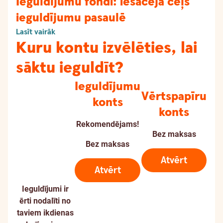
Ieguldījumu fondi: iesācēja ceļš
ieguldījumu pasaulē
Lasīt vairāk
Kuru kontu izvēlēties, lai
sāktu ieguldīt?
Ieguldījumu
Vērtspapīru
konts
konts
Rekomendējams!
Bez maksas
Bez maksas
Atvērt
Atvērt
Ieguldījumi ir
ērti nodalīti no
taviem ikdienas