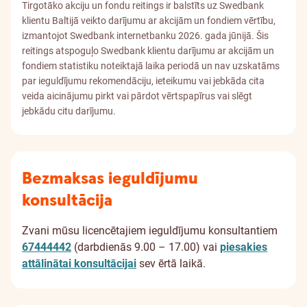
Tirgotāko akciju un fondu reitings ir balstīts uz Swedbank
klientu Baltijā veikto darījumu ar akcijām un fondiem vērtību,
izmantojot Swedbank internetbanku 2026. gada jūnijā. Šis
reitings atspoguļo Swedbank klientu darījumu ar akcijām un
fondiem statistiku noteiktajā laika periodā un nav uzskatāms
par ieguldījumu rekomendāciju, ieteikumu vai jebkāda cita
veida aicinājumu pirkt vai pārdot vērtspapīrus vai slēgt
jebkādu citu darījumu.
Bezmaksas ieguldījumu
konsultācija
Zvani mūsu licencētajiem ieguldījumu konsultantiem
67444442
(darbdienās 9.00 – 17.00) vai
piesakies
attālinātai konsultācijai
sev ērtā laikā.