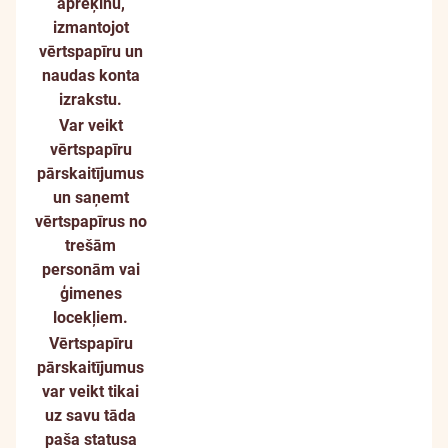
aprēķinu,
izmantojot
vērtspapīru un
naudas konta
izrakstu.
Var veikt
vērtspapīru
pārskaitījumus
un saņemt
vērtspapīrus no
trešām
personām vai
ģimenes
locekļiem.
Vērtspapīru
pārskaitījumus
var veikt tikai
uz savu tāda
paša statusa