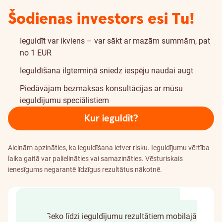
Šodienas investors esi Tu!
Ieguldīt var ikviens – var sākt ar mazām summām, pat
no 1 EUR
Ieguldīšana ilgtermiņā sniedz iespēju naudai augt
Piedāvājam bezmaksas konsultācijas ar mūsu
ieguldījumu speciālistiem
Kur ieguldīt?
Aicinām apzināties, ka ieguldīšana ietver risku. Ieguldījumu vērtība
laika gaitā var palielināties vai samazināties. Vēsturiskais
ienesīgums negarantē līdzīgus rezultātus nākotnē.
Izvēlies, kur ieguldīt
Kļūsti par investoru pāris
minūtēs
Seko līdzi ieguldījumu rezultātiem mobilajā