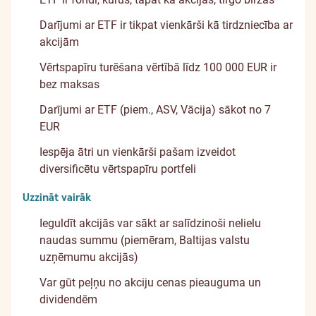
Darījumi ar ETF ir tikpat vienkārši kā tirdzniecība ar
akcijām
Vērtspapīru turēšana vērtībā līdz 100 000 EUR ir
bez maksas
Darījumi ar ETF (piem., ASV, Vācija) sākot no 7
EUR
Iespēja ātri un vienkārši pašam izveidot
diversificētu vērtspapīru portfeli
Uzzināt vairāk
Ieguldīt akcijās var sākt ar salīdzinoši nelielu
naudas summu (piemēram, Baltijas valstu
uzņēmumu akcijās)
Var gūt peļņu no akciju cenas pieauguma un
dividendēm