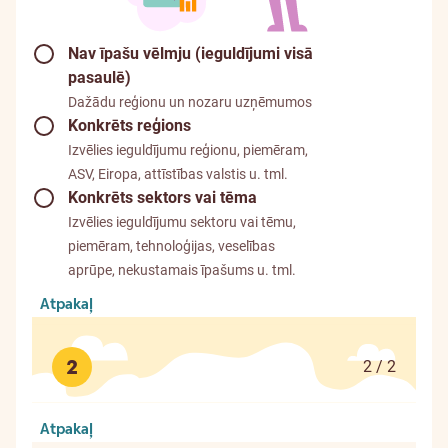
Nav īpašu vēlmju (ieguldījumi visā
pasaulē)
Dažādu reģionu un nozaru uzņēmumos
Konkrēts reģions
Izvēlies ieguldījumu reģionu, piemēram,
ASV, Eiropa, attīstības valstis u. tml.
Konkrēts sektors vai tēma
Izvēlies ieguldījumu sektoru vai tēmu,
piemēram, tehnoloģijas, veselības
aprūpe, nekustamais īpašums u. tml.
Atpakaļ
2
2 / 2
Atpakaļ