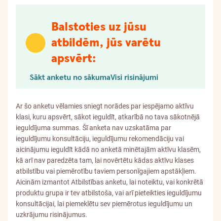
Balstoties uz jūsu
atbildēm, jūs varētu
apsvērt:
Sākt anketu no sākuma
Visi risinājumi
Ar šo anketu vēlamies sniegt norādes par iespējamo aktīvu
klasi, kuru apsvērt, sākot ieguldīt, atkarībā no tava sākotnējā
ieguldījuma summas. Šī anketa nav uzskatāma par
ieguldījumu konsultāciju, ieguldījumu rekomendāciju vai
aicinājumu ieguldīt kādā no anketā minētajām aktīvu klasēm,
kā arī nav paredzēta tam, lai novērtētu kādas aktīvu klases
atbilstību vai piemērotību taviem personīgajiem apstākļiem.
Aicinām izmantot Atbilstības anketu, lai noteiktu, vai konkrētā
produktu grupa ir tev atbilstoša, vai arī pieteikties ieguldījumu
konsultācijai, lai piemeklētu sev piemērotus ieguldījumu un
uzkrājumu risinājumus.