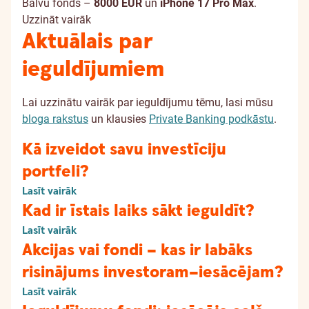
Balvu fonds –
8000 EUR
un
iPhone 17 Pro Max
.
Uzzināt vairāk
Aktuālais par
ieguldījumiem
Lai uzzinātu vairāk par ieguldījumu tēmu, lasi mūsu
bloga rakstus
un klausies
Private Banking podkāstu
.
Kā izveidot savu investīciju
portfeli?
Lasīt vairāk
Kad ir īstais laiks sākt ieguldīt?
Lasīt vairāk
Akcijas vai fondi – kas ir labāks
risinājums investoram–iesācējam?
Lasīt vairāk