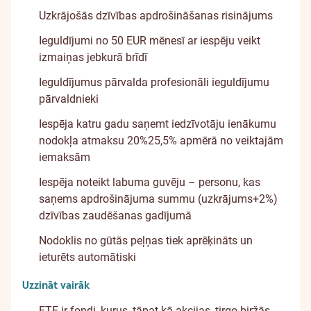
Uzkrājošās dzīvības apdrošināšanas risinājums
Ieguldījumi no 50 EUR mēnesī ar iespēju veikt
izmaiņas jebkurā brīdī
Ieguldījumus pārvalda profesionāli ieguldījumu
pārvaldnieki
Iespēja katru gadu saņemt iedzīvotāju ienākumu
nodokļa atmaksu
20%
25,5%
apmērā no veiktajām
iemaksām
Iespēja noteikt labuma guvēju – personu, kas
saņems apdrošinājuma summu (uzkrājums+2%)
dzīvības zaudēšanas gadījumā
Nodoklis no gūtās peļņas tiek aprēķināts un
ieturēts automātiski
Uzzināt vairāk
ETF ir fondi, kurus, tāpat kā akcijas, tirgo biržās