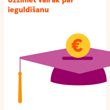
Uzziniet vairāk par
ieguldīšanu