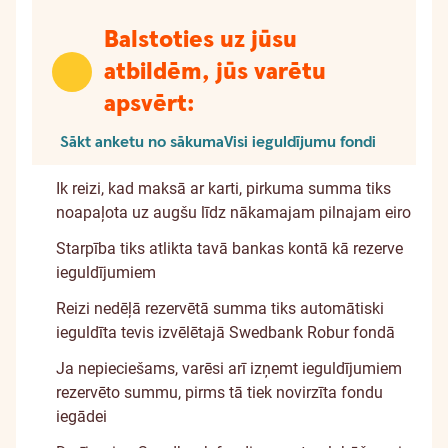
Balstoties uz jūsu
atbildēm, jūs varētu
apsvērt:
Sākt anketu no sākuma
Visi ieguldījumu fondi
Ik reizi, kad maksā ar karti, pirkuma summa tiks
noapaļota uz augšu līdz nākamajam pilnajam eiro
Starpība tiks atlikta tavā bankas kontā kā rezerve
ieguldījumiem
Reizi nedēļā rezervētā summa tiks automātiski
ieguldīta tevis izvēlētajā Swedbank Robur fondā
Ja nepieciešams, varēsi arī izņemt ieguldījumiem
rezervēto summu, pirms tā tiek novirzīta fondu
iegādei