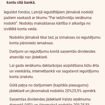
kontu citā bankā.
Nodokļi
Ieguldot fondos, Latvijā ieguldītājiem jāmaksā nodokļi
un
pašiem saskaņā ar likumu “Par iedzīvotāju ienākuma
nodokli”. Nodokļu maksāšanas kārtība ir atkarīga no
komisijas
izvēlētā konta veida.
Nodoklis jāmaksā tikai tad, ja izmaksas no ieguldījumu
konta pārsniedz iemaksas.
Darījumi un ieguldījumu kontā saņemtās dividendes
atsevišķi nav jādeklarē.
Lai gada ienākumu deklarācijas aizpildīšana būtu ērta
un vienkārša, internetbankā var sagatavot ieguldījumu
konta izrakstu.
Gūtā peļņa no darījumiem (kapitāla pieaugums)
jādeklarē un jānomaksā nodoklis
20%
25,5%
apmērā.
Saņemtas dividendes jādeklarē Valsts ieņēmumu
dienestā (VID) un jānomaksā nodoklis
20%
25,5%