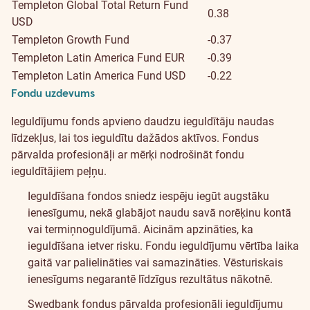
Templeton Global Total Return Fund
0.38
USD
Templeton Growth Fund
-0.37
Templeton Latin America Fund EUR
-0.39
Templeton Latin America Fund USD
-0.22
Fondu uzdevums
Par
Ieguldījumu fonds apvieno daudzu ieguldītāju naudas
fondiem
līdzekļus, lai tos ieguldītu dažādos aktīvos. Fondus
pārvalda profesionāļi ar mērķi nodrošināt fondu
ieguldītājiem peļņu.
Ieguldīšana fondos sniedz iespēju iegūt augstāku
ienesīgumu, nekā glabājot naudu savā norēķinu kontā
vai termiņnoguldījumā.
Aicinām apzināties, ka
ieguldīšana ietver risku. Fondu ieguldījumu vērtība laika
gaitā var palielināties vai samazināties. Vēsturiskais
ienesīgums negarantē līdzīgus rezultātus nākotnē.
Swedbank fondus pārvalda profesionāli ieguldījumu