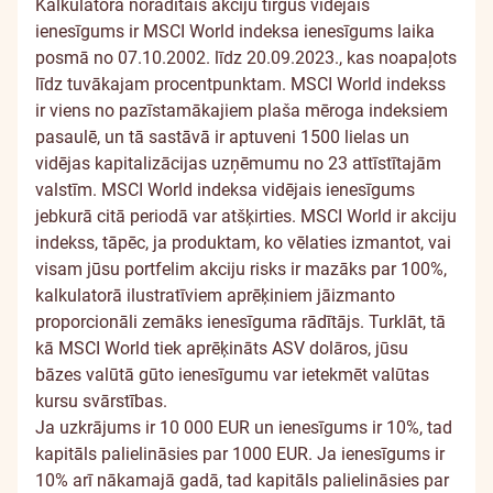
Kalkulatorā norādītais akciju tirgus vidējais
ienesīgums ir MSCI World indeksa ienesīgums laika
posmā no 07.10.2002. līdz 20.09.2023., kas noapaļots
līdz tuvākajam procentpunktam. MSCI World indekss
ir viens no pazīstamākajiem plaša mēroga indeksiem
pasaulē, un tā sastāvā ir aptuveni 1500 lielas un
vidējas kapitalizācijas uzņēmumu no 23 attīstītajām
valstīm. MSCI World indeksa vidējais ienesīgums
jebkurā citā periodā var atšķirties. MSCI World ir akciju
indekss, tāpēc, ja produktam, ko vēlaties izmantot, vai
visam jūsu portfelim akciju risks ir mazāks par 100%,
kalkulatorā ilustratīviem aprēķiniem jāizmanto
proporcionāli zemāks ienesīguma rādītājs. Turklāt, tā
kā MSCI World tiek aprēķināts ASV dolāros, jūsu
bāzes valūtā gūto ienesīgumu var ietekmēt valūtas
kursu svārstības.
Ja uzkrājums ir 10 000 EUR un ienesīgums ir 10%, tad
kapitāls palielināsies par 1000 EUR. Ja ienesīgums ir
10% arī nākamajā gadā, tad kapitāls palielināsies par