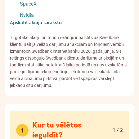
SpaceX
Nvidia
Apskatīt akciju sarakstu
Tirgotāko akciju un fondu reitings ir balstīts uz Swedbank
klientu Baltijā veikto darījumu ar akcijām un fondiem vērtību,
izmantojot Swedbank internetbanku 2026. gada jūnijā. Šis
reitings atspoguļo Swedbank klientu darījumu ar akcijām un
fondiem statistiku noteiktajā laika periodā un nav uzskatāms
par ieguldījumu rekomendāciju, ieteikumu vai jebkāda cita
veida aicinājumu pirkt vai pārdot vērtspapīrus vai slēgt
jebkādu citu darījumu.
Kuru
Kur tu vēlētos
ieguldījumu
1
1 / 2
ieguldīt?