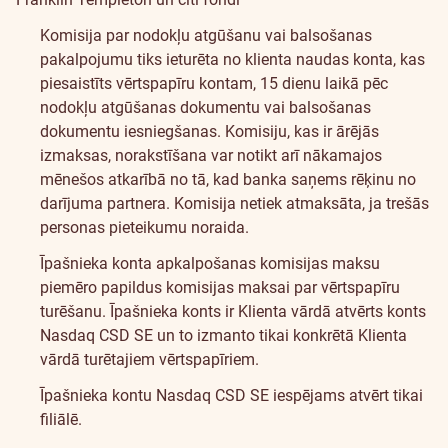
Komisija par nodokļu atgūšanu vai balsošanas
pakalpojumu tiks ieturēta no klienta naudas konta, kas
piesaistīts vērtspapīru kontam, 15 dienu laikā pēc
nodokļu atgūšanas dokumentu vai balsošanas
dokumentu iesniegšanas. Komisiju, kas ir ārējās
izmaksas, norakstīšana var notikt arī nākamajos
mēnešos atkarībā no tā, kad banka saņems rēķinu no
darījuma partnera. Komisija netiek atmaksāta, ja trešās
personas pieteikumu noraida.
Īpašnieka konta apkalpošanas komisijas maksu
piemēro papildus komisijas maksai par vērtspapīru
turēšanu. Īpašnieka konts ir Klienta vārdā atvērts konts
Nasdaq CSD SE un to izmanto tikai konkrētā Klienta
vārdā turētajiem vērtspapīriem.
Īpašnieka kontu Nasdaq CSD SE iespējams atvērt tikai
filiālē.