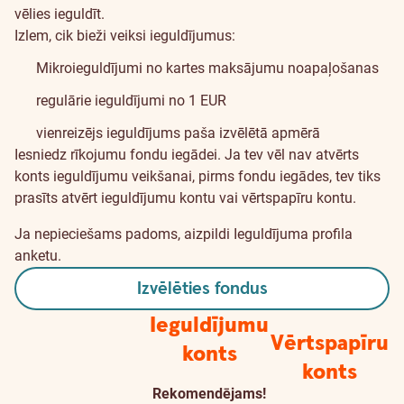
vēlies ieguldīt.
Izlem, cik bieži veiksi ieguldījumus:
Mikroieguldījumi no kartes maksājumu noapaļošanas
regulārie ieguldījumi no 1 EUR
vienreizējs ieguldījums paša izvēlētā apmērā
Iesniedz rīkojumu fondu iegādei. Ja tev vēl nav atvērts
konts ieguldījumu veikšanai
, pirms fondu iegādes, tev tiks
prasīts atvērt ieguldījumu kontu vai vērtspapīru kontu.
Ja nepieciešams padoms, aizpildi
Ieguldījuma profila
anketu
.
Izvēlēties fondus
Ieguldījumu
Vērtspapīru
konts
konts
Rekomendējams!