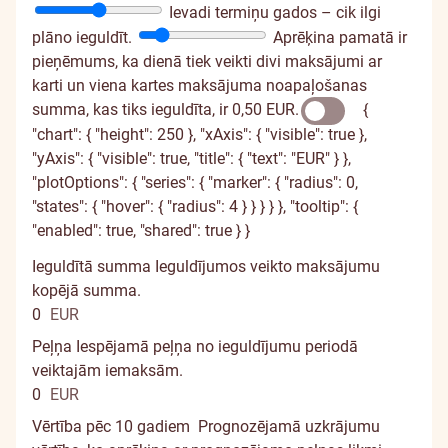
Ievadi termiņu gados – cik ilgi
plāno ieguldīt.
Aprēķina pamatā ir
pieņēmums, ka dienā tiek veikti divi maksājumi ar
karti un viena kartes maksājuma noapaļošanas
summa, kas tiks ieguldīta, ir 0,50 EUR.
{
"chart": { "height": 250 }, "xAxis": { "visible": true },
"yAxis": { "visible": true, "title": { "text": "EUR" } },
"plotOptions": { "series": { "marker": { "radius": 0,
"states": { "hover": { "radius": 4 } } } } }, "tooltip": {
"enabled": true, "shared": true } }
Ieguldītā summa
Ieguldījumos veikto maksājumu
kopējā summa.
0
EUR
Peļņa
Iespējamā peļņa no ieguldījumu periodā
veiktajām iemaksām.
0
EUR
Vērtība pēc 10 gadiem
Prognozējamā uzkrājumu