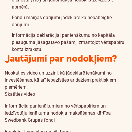
apmērā.
Fondu maiņas darījumi jādeklarē kā nepabeigtie
darījumi.
Informācija deklarācijai par ienākumu no kapitāla
pieauguma jāsagatavo pašam, izmantojot vērtspapīru
konta izrakstu.
Jautājumi par nodokļiem?
Noskaties video un uzzini, kā jādeklarē ienākumi no
investēšanas, kā arī iepazīsties ar dažiem praktiskiem
piemēriem.
Skatīties video
Informācija par ienākumiem no vērtspapīriem un
iedzīvotāju ienākuma nodokļa maksāšanas kārtība
Swedbank Grupas fondi
Franklin Templeton un citi fondi