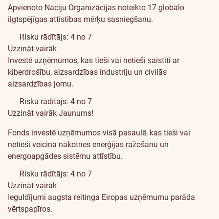
Apvienoto Nāciju Organizācijas noteikto 17 globālo
ilgtspējīgas attīstības mērķu sasniegšanu.
Risku rādītājs: 4 no 7
Uzzināt vairāk
Investē uzņēmumos, kas tieši vai netieši saistīti ar
kiberdrošību, aizsardzības industriju un civilās
aizsardzības jomu.
Risku rādītājs: 4 no 7
Uzzināt vairāk
Jaunums!
Fonds investē uzņēmumos visā pasaulē, kas tieši vai
netieši veicina nākotnes enerģijas ražošanu un
energoapgādes sistēmu attīstību.
Risku rādītājs: 4 no 7
Uzzināt vairāk
Ieguldījumi augsta reitinga Eiropas uzņēmumu parāda
vērtspapīros.