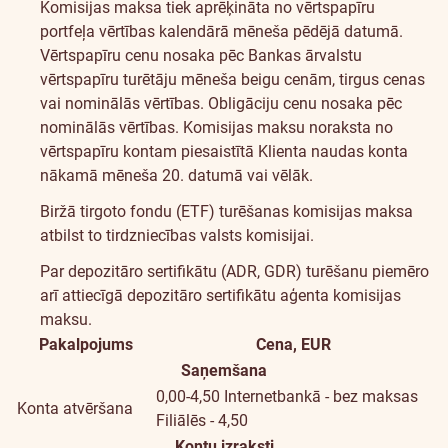
Komisijas maksa tiek aprēķināta no vērtspapīru
portfeļa vērtības kalendārā mēneša pēdējā datumā.
Vērtspapīru cenu nosaka pēc Bankas ārvalstu
vērtspapīru turētāju mēneša beigu cenām, tirgus cenas
vai nominālās vērtības. Obligāciju cenu nosaka pēc
nominālās vērtības. Komisijas maksu noraksta no
vērtspapīru kontam piesaistītā Klienta naudas konta
nākamā mēneša 20. datumā vai vēlāk.
Biržā tirgoto fondu (ETF) turēšanas komisijas maksa
atbilst to tirdzniecības valsts komisijai.
Par depozitāro sertifikātu (ADR, GDR) turēšanu piemēro
arī attiecīgā depozitāro sertifikātu aģenta komisijas
maksu.
Pakalpojums
Cena, EUR
Saņemšana
0,00-4,50
Internetbankā - bez maksas
Konta atvēršana
Filiālēs - 4,50
Kontu izraksti