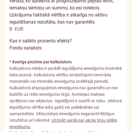
vērtība, ko aprēķina ar prognozējamo peļņas likmi,
iemaksu termiņu un summu, ko esi noteicis.
Uzkrājuma faktiskā vērtība ir atkarīga no aktīvu
ieguldīšanas rezultāta, kas nav garantēts.
0
EUR
Kas ir salikto procentu efekts?
Fondu saraksts
* Svarīga piezīme par kalkulatoru
Kalkulatora mērķis ir parādīt ieguldījuma ienesīgumu konkrētā
laika posmā. Kalkulatora vērtību ierobežojumi nenorāda
maksimālo vai minimālo ienesīgumu izvēlētajā periodā.
Kalkulatorā atspoguļotais ienesīgums nav garantēts un nav
balstīts uz reālo ienesīgumu tirgū. Komisijas maksas
aprēķinos nav iekļautas. Ieguldījumi ir saistīti ar risku. Jebkura
ieguldījuma vērtība laika gaitā var palielināties vai
samazināties. Vēsturiskais ienesīgums negarantē līdzīgus
rezultātus arī nākotnē.
Uzzināt vairāk par akciju tirgu vidējo
ienesīgumu
.