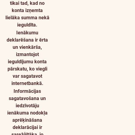
tikai tad, kad no
konta izņemta
lielāka summa nekā
ieguldīta.
Ienākumu
deklarēšana ir ērta
un vienkārša,
izmantojot
ieguldījumu konta
pārskatu, ko viegli
var sagatavot
internetbankā.
Informācijas
sagatavošana un
iedzīvotāju
ienākuma nodokļa
aprēķināšana
deklarācijai ir
sarežģītāka, jo