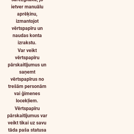
ietver manuālu
aprēķinu,
izmantojot
vērtspapīru un
naudas konta
izrakstu.
Var veikt
vērtspapīru
pārskaitījumus un
saņemt
vērtspapīrus no
trešām personām
vai ģimenes
locekļiem.
Vērtspapīru
pārskaitījumus var
veikt tikai uz savu
tāda paša statusa