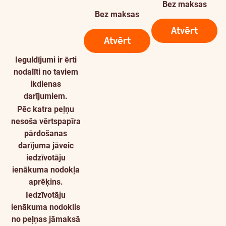
Bez maksas
Bez maksas
Atvērt
Atvērt
Ieguldījumi ir ērti
nodalīti no taviem
ikdienas
darījumiem.
Pēc katra peļņu
nesoša vērtspapīra
pārdošanas
darījuma jāveic
iedzīvotāju
ienākuma nodokļa
aprēķins.
Iedzīvotāju
ienākuma nodoklis
no peļņas jāmaksā