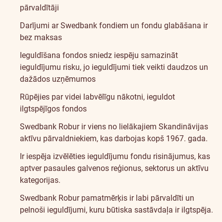
pārvaldītāji
Darījumi ar Swedbank fondiem un fondu glabāšana ir
bez maksas
Ieguldīšana fondos sniedz iespēju samazināt
ieguldījumu risku, jo ieguldījumi tiek veikti daudzos un
dažādos uzņēmumos
Rūpējies par videi labvēlīgu nākotni, ieguldot
ilgtspējīgos fondos
Swedbank Robur ir viens no lielākajiem Skandināvijas
aktīvu pārvaldniekiem, kas darbojas kopš 1967. gada.
Ir iespēja izvēlēties ieguldījumu fondu risinājumus, kas
aptver pasaules galvenos reģionus, sektorus un aktīvu
kategorijas.
Swedbank Robur pamatmērķis ir labi pārvaldīti un
pelnoši ieguldījumi, kuru būtiska sastāvdaļa ir ilgtspēja.