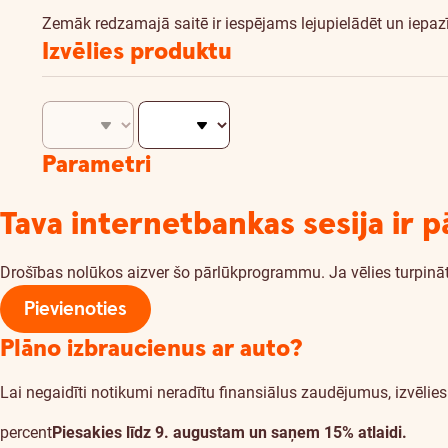
Zemāk redzamajā saitē ir iespējams lejupielādēt un iepa
Izvēlies produktu
Parametri
Tava internetbankas sesija ir p
Drošības nolūkos aizver šo pārlūkprogrammu. Ja vēlies turpināt
Pievienoties
Plāno izbraucienus ar auto?
Lai negaidīti notikumi neradītu finansiālus zaudējumus, izvēl
percent
Piesakies līdz 9. augustam un saņem 15% atlaidi.