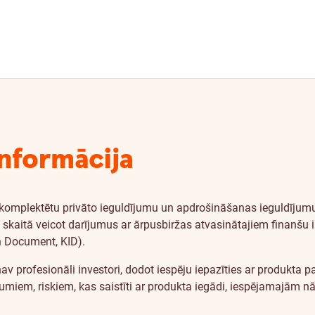
informācija
 komplektētu privāto ieguldījumu un apdrošināšanas ieguldīju
ā skaitā veicot darījumus ar ārpusbiržas atvasinātajiem finanšu i
 Document, KID).
profesionāli investori, dodot iespēju iepazīties ar produkta pa
umiem, riskiem, kas saistīti ar produkta iegādi, iespējamajām 