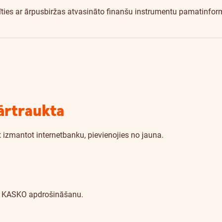
zīties ar ārpusbiržas atvasināto finanšu instrumentu pamatinfo
ārtraukta
 izmantot internetbanku, pievienojies no jauna.
ies KASKO apdrošināšanu.