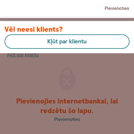
Pievienoties
Kontakti
Vēl neesi klients?
Kļūt par klientu
English
Kļūt par klientu
Pievienojies internetbankai, lai
redzētu šo lapu.
Pievienoties