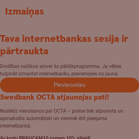
Izmaiņas
Tava internetbankas sesija ir
pārtraukta
Drošības nolūkos aizver šo pārlūkprogrammu. Ja vēlies
turpināt izmantot internetbanku, pievienojies no jauna.
Pievienoties
Swedbank OCTA atjaunojas pati!
Noslēdz vienošanos par OCTA – polise tiek atjaunota un
apmaksāta automātiski un vienmēr ērti pieejama
internetbankā.
Ar kodu BRAUCAM10 saņem 10% atlaidi.