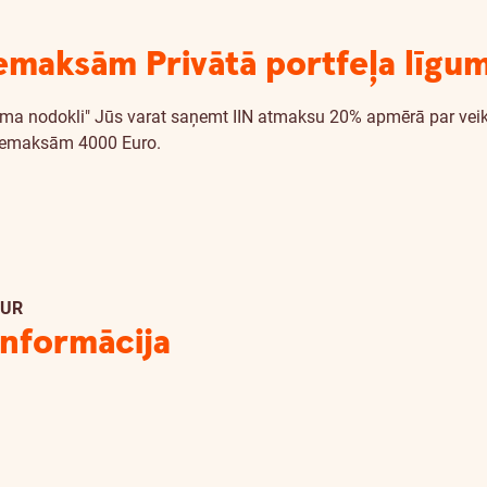
maksām Privātā portfeļa līgu
kuma nodokli" Jūs varat saņemt IIN atmaksu 20% apmērā par ve
 iemaksām 4000 Euro.
EUR
informācija