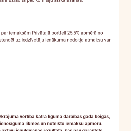
ir uzrādīta pēc komisiju atskaitīšanas.
u par iemaksām Privātajā portfelī 25,5% apmērā no
etendēt uz iedzīvotāju ienākuma nodokļa atmaksu var
zkrājuma vērtība katra līguma darbības gada beigās,
 ienesīguma likmes un noteikto iemaksu apmēru.
 aktīvu ieguldīšanas rezultāta, kas nav garantēts.