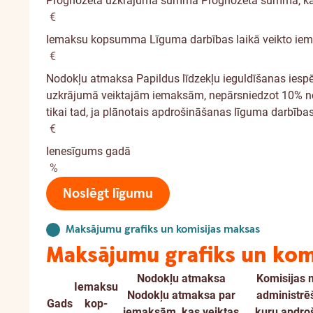
Prognozētā uzkrājuma summa
Prognozētā summa, kas
€
Iemaksu kopsumma
Līguma darbības laikā veikto 
€
Nodokļu atmaksa
Papildus līdzekļu ieguldīšanas ies
uzkrājumā veiktajām iemaksām, nepārsniedzot 10% no
tikai tad, ja plānotais apdrošināšanas līguma darbības
€
Ienesīgums gadā
%
Noslēgt līgumu
Maksājumu grafiks un komisijas maksas
Maksājumu grafiks un kom
Nodokļu atmaksa
Komisijas
Iemaksu
Nodokļu atmaksa par
administrē
Gads
kop­
iemaksām, kas veiktas
kuru apdroš