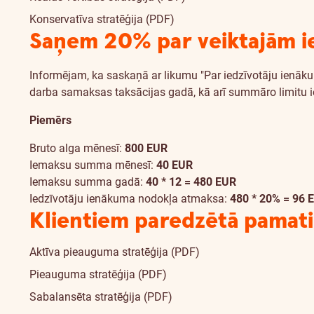
Konservatīva stratēģija (PDF)
Saņem 20% par veiktajām ie
Informējam, ka saskaņā ar likumu "Par iedzīvotāju ienā
darba samaksas taksācijas gadā, kā arī summāro limitu
Piemērs
Bruto alga mēnesī:
800 EUR
Iemaksu summa mēnesī:
40 EUR
Iemaksu summa gadā:
40 * 12 = 480 EUR
Iedzīvotāju ienākuma nodokļa atmaksa:
480 * 20% = 96 
Klientiem paredzētā pamat
Aktīva pieauguma stratēģija (PDF)
Pieauguma stratēģija (PDF)
Sabalansēta stratēģija (PDF)