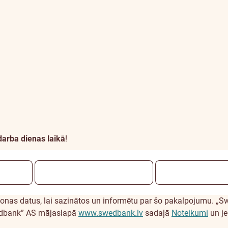
darba dienas laikā
!
nas datus, lai sazinātos un informētu par šo pakalpojumu. „Sw
wedbank” AS mājaslapā
www.swedbank.lv
sadaļā
Noteikumi
un je