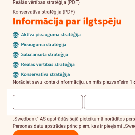
Reālās vērtības stratēģija (PDF)
Konservatīva stratēģija (PDF)
Informācija par ilgtspēju
Aktīva pieauguma stratēģija
document
Pieauguma stratēģija
document
Sabalansēta stratēģija
document
Reālās vērtības stratēģija
document
Konservatīva stratēģija
document
Norādiet savu kontaktinformāciju, un mēs piezvanīsim
1 
„Swedbank” AS apstrādās šajā pieteikumā norādītos perso
Personas datu apstrādes principiem, kas ir pieejami „S