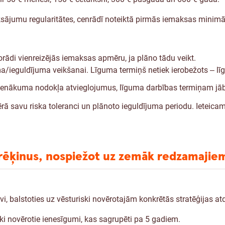
ksājumu regularitātes, cenrādī noteiktā pirmās iemaksas minim
rādi vienreizējās iemaksas apmēru, ja plāno tādu veikt.
/ieguldījuma veikšanai. Līguma termiņš netiek ierobežots ‒ līg
ju ienākuma nodokļa atvieglojumus, līguma darbības termiņam jā
rā savu riska toleranci un plānoto ieguldījuma periodu. Ieteicamā
rēķinus, nospiežot uz zemāk redzamajiem
evi, balstoties uz vēsturiski novērotajām konkrētās stratēģijas 
ki novērotie ienesīgumi, kas sagrupēti pa 5 gadiem.