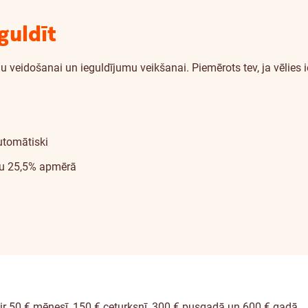
guldīt
veidošanai un ieguldījumu veikšanai. Piemērots tev, ja vēlies 
utomātiski
su 25,5% apmērā
r 50 € mēnesī, 150 € ceturksnī, 300 € pusgadā un 600 € gadā.