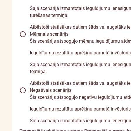
Šajā scenārijā izmantotais ieguldījumu ienesīgum
turēšanas termiņā.
Atbilstoši statistikas datiem šāds vai augstāks i
Mērenais scenārijs
Šis scenārijs atspoguļo mērenu ieguldījumu atdev
Ieguldījumu rezultātu aprēķinu pamatā ir vēsturis
Šajā scenārijā izmantotais ieguldījumu ienesīgums
termiņā.
Atbilstoši statistikas datiem šāds vai augstāks 
Negatīvais scenārijs
Šis scenārijs atspoguļo negatīvu ieguldījumu atd
Ieguldījumu rezultātu aprēķinu pamatā ir vēsturis
Šajā scenārijā izmantotais ieguldījumu ienesīgum