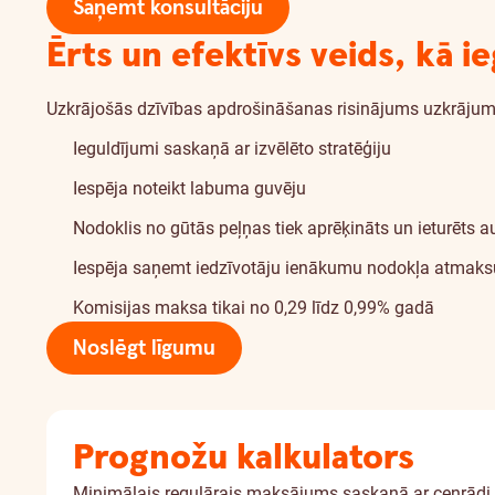
Saņemt konsultāciju
Ērts un efektīvs veids, kā ie
Uzkrājošās dzīvības apdrošināšanas risinājums uzkrājumu 
Ieguldījumi saskaņā ar izvēlēto stratēģiju
Iespēja noteikt labuma guvēju
Nodoklis no gūtās peļņas tiek aprēķināts un ieturēts a
Iespēja saņemt iedzīvotāju ienākumu nodokļa atmak
Komisijas maksa tikai no 0,29 līdz 0,99% gadā
Noslēgt līgumu
Prognožu kalkulators
Minimālais regulārais maksājums saskaņā ar cenrādi i