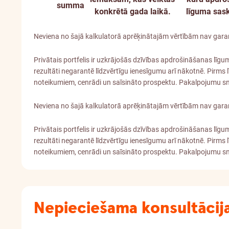
summa
konkrētā gada laikā.
līguma sask
Neviena no šajā kalkulatorā aprēķinātajām vērtībām nav garant
Privātais portfelis ir uzkrājošās dzīvības apdrošināšanas līgu
rezultāti negarantē līdzvērtīgu ienesīgumu arī nākotnē. Pirm
noteikumiem, cenrādi un saīsināto prospektu. Pakalpojumu sni
Neviena no šajā kalkulatorā aprēķinātajām vērtībām nav garant
Privātais portfelis ir uzkrājošās dzīvības apdrošināšanas līgu
rezultāti negarantē līdzvērtīgu ienesīgumu arī nākotnē. Pirm
noteikumiem, cenrādi un saīsināto prospektu. Pakalpojumu sni
Nepieciešama konsultācija