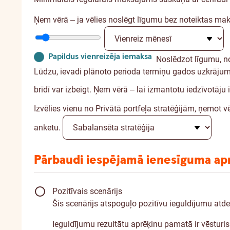
Ņem vērā ‒ ja vēlies noslēgt līgumu bez noteiktas ma
Papildus vienreizēja iemaksa
Noslēdzot līgumu, no
Lūdzu, ievadi plānoto perioda termiņu gados uzkrājuma
brīdī var izbeigt. Ņem vērā ‒ lai izmantotu iedzīvotā
Izvēlies vienu no Privātā portfeļa stratēģijām, ņemot vē
anketu.
Pārbaudi iespējamā ienesīguma ap
Pozitīvais scenārijs
Šis scenārijs atspoguļo pozitīvu ieguldījumu atd
Ieguldījumu rezultātu aprēķinu pamatā ir vēsturis