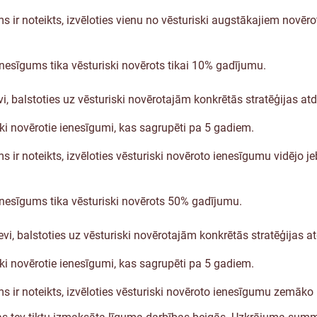
s ir noteikts, izvēloties vienu no vēsturiski augstākajiem novēr
enesīgums tika vēsturiski novērots tikai 10% gadījumu.
i, balstoties uz vēsturiski novērotajām konkrētās stratēģijas a
ki novērotie ienesīgumi, kas sagrupēti pa 5 gadiem.
 ir noteikts, izvēloties vēsturiski novēroto ienesīgumu vidējo j
ienesīgums tika vēsturiski novērots 50% gadījumu.
evi, balstoties uz vēsturiski novērotajām konkrētās stratēģijas
ki novērotie ienesīgumi, kas sagrupēti pa 5 gadiem.
s ir noteikts, izvēloties vēsturiski novēroto ienesīgumu zemāko