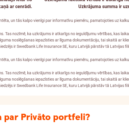
aņā ar cenrādi.
Uzkrājuma summa ir uzrā
ēta, un tās kalpo vienīgi par informatīvu piemēru, pamatojoties uz kalku
ms. Tas nozīmē, ka uzkrājums ir atkarīgs no ieguldījumu vērtības, kas laik
s līguma noslēgšanas iepazīsties ar līguma dokumentāciju, tai skaitā ar 
edzējs ir Swedbank Life Insurance SE, kuru Latvijā pārstāv tā Latvijas f
ēta, un tās kalpo vienīgi par informatīvu piemēru, pamatojoties uz kalku
ms. Tas nozīmē, ka uzkrājums ir atkarīgs no ieguldījumu vērtības, kas laik
s līguma noslēgšanas iepazīsties ar līguma dokumentāciju, tai skaitā ar 
edzējs ir Swedbank Life Insurance SE, kuru Latvijā pārstāv tā Latvijas f
 par Privāto portfeli?