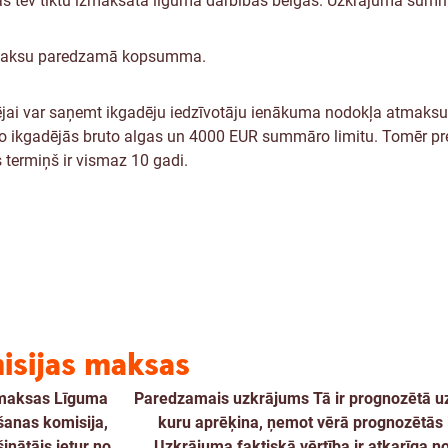
 tev tiktu izmaksāta līguma darbības beigās. Uzkrājuma summa 
iemaksu paredzamā kopsumma.
pējai var saņemt ikgadēju iedzīvotāju ienākuma nodokļa atmaks
 ikgadējās bruto algas un 4000 EUR summāro limitu. Tomēr pr
 termiņš ir vismaz 10 gadi.
isijas maksas
 maksas
Līguma
Pared­zamais uzkrā­jums
Tā ir prognozētā u
šanas komisija,
kuru aprēķina, ņemot vērā prognozētās
inātājs ietur no
Uzkrājuma faktiskā vērtība ir atkarīga no