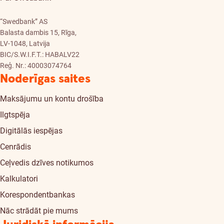
“Swedbank” AS
Balasta dambis 15, Rīga,
LV-1048, Latvija
BIC/S.W.I.F.T.: HABALV22
Reģ. Nr.: 40003074764
Noderīgas saites
Maksājumu un kontu drošība
Ilgtspēja
Digitālās iespējas
Cenrādis
Ceļvedis dzīves notikumos
Kalkulatori
Korespondentbankas
Nāc strādāt pie mums