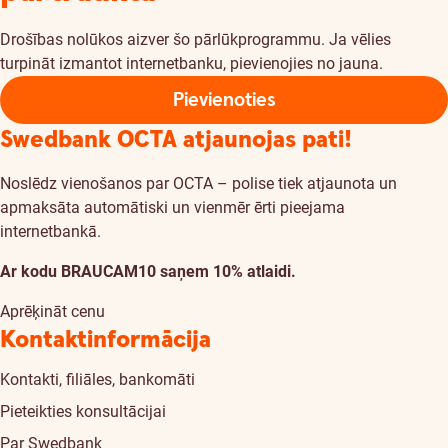
Drošības nolūkos aizver šo pārlūkprogrammu. Ja vēlies
turpināt izmantot internetbanku, pievienojies no jauna.
Pievienoties
Swedbank OCTA atjaunojas pati!
Noslēdz vienošanos par OCTA – polise tiek atjaunota un
apmaksāta automātiski un vienmēr ērti pieejama
internetbankā.
Ar kodu BRAUCAM10 saņem 10% atlaidi.
Aprēķināt cenu
Kontaktinformācija
Kontakti, filiāles, bankomāti
Pieteikties konsultācijai
Par Swedbank