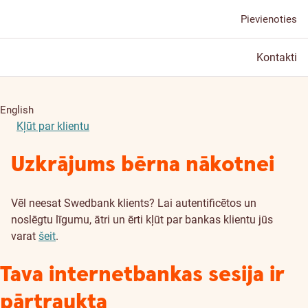
Pievienoties
Kontakti
English
Kļūt par klientu
Uzkrājums bērna nākotnei
Vēl neesat Swedbank klients? Lai autentificētos un
noslēgtu līgumu, ātri un ērti kļūt par bankas klientu jūs
varat
šeit
.
Tava internetbankas sesija ir
pārtraukta