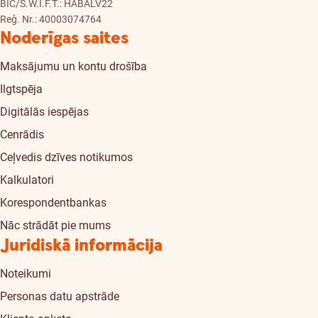
BIC/S.W.I.F.T.: HABALV22
Reģ. Nr.: 40003074764
Noderīgas saites
Maksājumu un kontu drošība
Ilgtspēja
Digitālās iespējas
Cenrādis
Ceļvedis dzīves notikumos
Kalkulatori
Korespondentbankas
Nāc strādāt pie mums
Juridiskā informācija
Noteikumi
Personas datu apstrāde