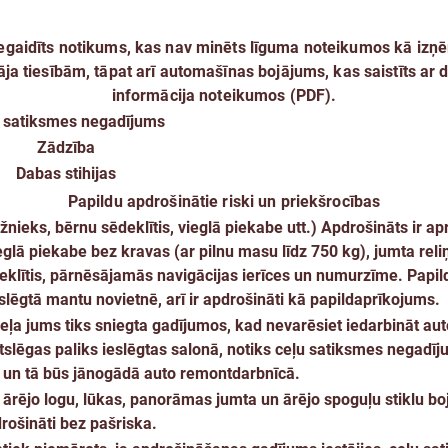
negaidīts notikums
, kas nav minēts līguma noteikumos kā iz
āja tiesībām, tāpat arī automašīnas bojājums, kas saistīts ar
informācija noteikumos (PDF).
 satiksmes negadījums
Zādzība
Dabas stihijas
Papildu apdrošinātie riski un priekšrocības
ieks, bērnu sēdeklītis, vieglā piekabe utt.)
Apdrošināts ir ap
eglā piekabe bez kravas (ar pilnu masu līdz 750 kg), jumta reliņ
deklītis, pārnēsājamās navigācijas ierīces un numurzīme. Papil
slēgtā mantu novietnē, arī ir apdrošināti kā papildaprīkojums.
eļa jums tiks sniegta gadījumos, kad nevarēsiet iedarbināt au
tslēgas paliks ieslēgtas salonā, notiks ceļu satiksmes negadīj
 un tā būs jānogādā auto remontdarbnīcā.
 ārējo logu, lūkas, panorāmas jumta un ārējo spoguļu stiklu boj
rošināti bez pašriska.