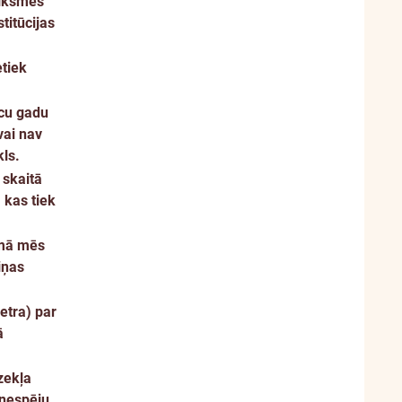
tiksmes
titūcijas
etiek
ecu gadu
vai nav
kls.
 skaitā
 kas tiek
umā mēs
iņas
etra) par
ā
dzekļa
bnespēju