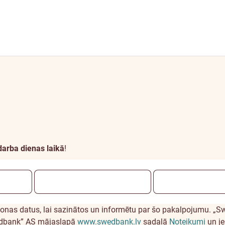
darba dienas laikā
!
nas datus, lai sazinātos un informētu par šo pakalpojumu. „Sw
wedbank” AS mājaslapā
www.swedbank.lv
sadaļā
Noteikumi
un je