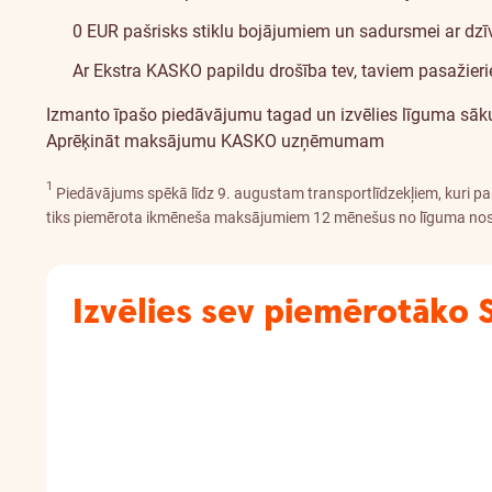
0 EUR pašrisks stiklu bojājumiem un sadursmei ar dzī
Ar Ekstra KASKO papildu drošība tev, taviem pasaži
Izmanto īpašo piedāvājumu tagad un izvēlies līguma sāk
Aprēķināt maksājumu
KASKO uzņēmumam
1
Piedāvājums spēkā līdz 9. augustam transportlīdzekļiem, kuri paš
tiks piemērota ikmēneša maksājumiem 12 mēnešus no līguma nos
Izvēlies sev piemērotāk