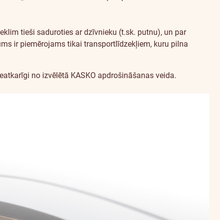
lim tieši saduroties ar dzīvnieku (t.sk. putnu), un par
ms ir piemērojams tikai transportlīdzekļiem, kuru pilna
eatkarīgi no izvēlētā KASKO apdrošināšanas veida.