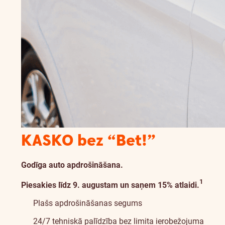
KASKO bez “Bet!”
Godīga auto apdrošināšana.
Informācija par atrunu
1
Piesakies līdz 9. augustam un saņem 15% atlaidi.
Plašs apdrošināšanas segums
24/7 tehniskā palīdzība bez limita ierobežojuma