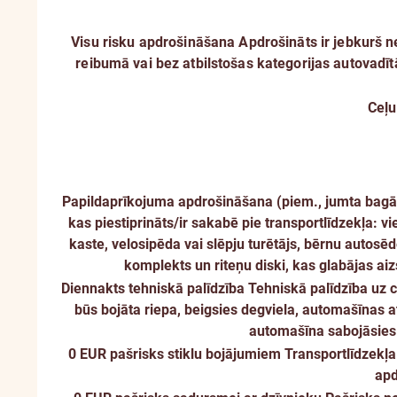
Visu risku apdrošināšana
Apdrošināts ir jebkurš 
reibumā vai bez atbilstošas kategorijas autovadīt
Ceļu
Papildaprīkojuma apdrošināšana (piem., jumta bagāžn
kas piestiprināts/ir sakabē pie transportlīdzekļa: vi
kaste, velosipēda vai slēpju turētājs, bērnu autosē
komplekts un riteņu diski, kas glabājas aiz
Diennakts tehniskā palīdzība
Tehniskā palīdzība uz c
būs bojāta riepa, beigsies degviela, automašīnas a
automašīna sabojāsies
0 EUR pašrisks stiklu bojājumiem
Transportlīdzekļa
apd