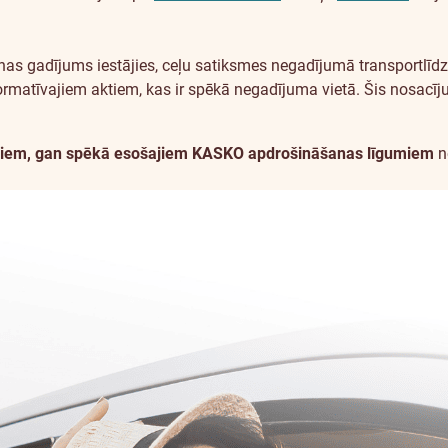
as gadījums iestājies, ceļu satiksmes negadījumā transportlīdzek
ormatīvajiem aktiem, kas ir spēkā negadījuma vietā. Šis nosacīju
najiem, gan spēkā esošajiem KASKO apdrošināšanas līgumiem
n