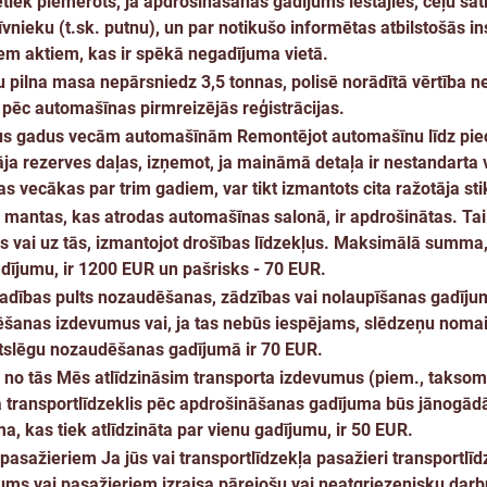
tiek piemērots, ja apdrošināšanas gadījums iestājies, ceļu sa
vnieku (t.sk. putnu), un par notikušo informētas atbilstošās ins
em aktiem, kas ir spēkā negadījuma vietā.
pilna masa nepārsniedz 3,5 tonnas, polisē norādītā vērtība n
pēc automašīnas pirmreizējās reģistrācijas.
iecus gadus vecām automašīnām
Remontējot automašīnu līdz pi
ja rezerves daļas, izņemot, ja maināmā detaļa ir nestandarta 
s vecākas par trim gadiem, var tikt izmantots cita ražotāja sti
 mantas, kas atrodas automašīnas salonā, ir apdrošinātas. Tai
as vai uz tās, izmantojot drošības līdzekļus. Maksimālā summa,
adījumu, ir 1200 EUR un pašrisks - 70 EUR.
lvadības pults nozaudēšanas, zādzības vai nolaupīšanas gadīj
dēšanas izdevumus vai, ja tas nebūs iespējams, slēdzeņu noma
tslēgu nozaudēšanas gadījumā ir 70 EUR.
 no tās
Mēs atlīdzināsim transporta izdevumus (piem., taksom
a transportlīdzeklis pēc apdrošināšanas gadījuma būs jānogād
kas tiek atlīdzināta par vienu gadījumu, ir 50 EUR.
 pasažieriem
Ja jūs vai transportlīdzekļa pasažieri transportlī
ums vai pasažieriem izraisa pārejošu vai neatgriezenisku dar