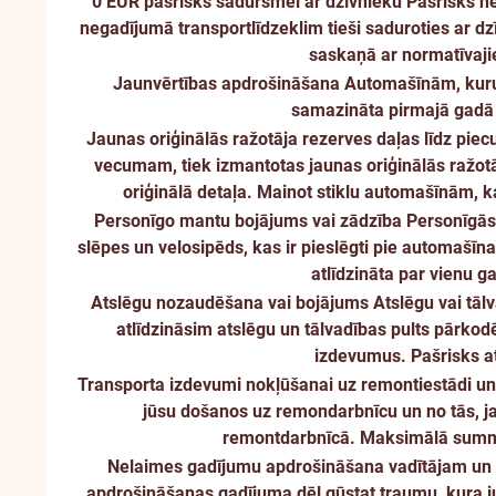
0 EUR pašrisks sadursmei ar dzīvnieku
Pašrisks ne
negadījumā transportlīdzeklim tieši saduroties ar dzī
saskaņā ar normatīvaji
Jaunvērtības apdrošināšana
Automašīnām, kuru 
samazināta pirmajā gadā 
Jaunas oriģinālās ražotāja rezerves daļas līdz p
vecumam, tiek izmantotas jaunas oriģinālās ražotā
oriģinālā detaļa. Mainot stiklu automašīnām, ka
Personīgo mantu bojājums vai zādzība
Personīgās
slēpes un velosipēds, kas ir pieslēgti pie automašīn
atlīdzināta par vienu g
Atslēgu nozaudēšana vai bojājums
Atslēgu vai tā
atlīdzināsim atslēgu un tālvadības pults pārko
izdevumus. Pašrisks a
Transporta izdevumi nokļūšanai uz remontiestādi un
jūsu došanos uz remondarbnīcu un no tās, j
remontdarbnīcā. Maksimālā summa, 
Nelaimes gadījumu apdrošināšana vadītājam un
apdrošināšanas gadījuma dēļ gūstat traumu, kura j