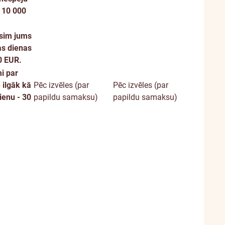
 10 000
āsim jums
as dienas
0 EUR.
i par
 ilgāk kā
Pēc izvēles (par
Pēc izvēles (par
ienu - 30
papildu samaksu)
papildu samaksu)