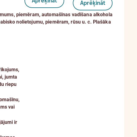
Aprēķināt
Aprēķināt
ņēmums, piemēram, automašīnas vadīšana alkohola
 dabisko nolietojumu, piemēram, rūsu u. c.
Plašāka
rīkojums,
i, jumta
du riepu
tomašīnu,
ums vai
ājumi ir