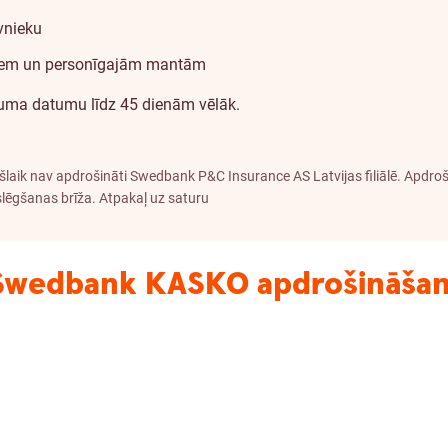
vnieku
eriem un personīgajām mantām
uma datumu līdz 45 dienām vēlāk.
laik nav apdrošināti Swedbank P&C Insurance AS Latvijas filiālē. Apdrošin
lēgšanas brīža.
Atpakaļ uz saturu
o Swedbank KASKO apdrošināša
Apdrošinātie
riski