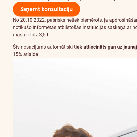
Saņemt konsultāciju
No 20.10.2022. pašrisks netiek piemērots, ja apdrošināšan
notikušo informētas atbilstošās institūcijas saskaņā ar n
masa ir līdz 3,5 t.
Šis nosacījums automātiski
tiek attiecināts gan uz jau
15% atlaide