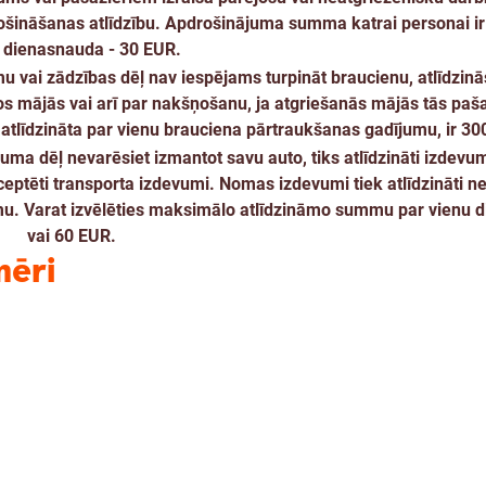
šināšanas atlīdzību. Apdrošinājuma summa katrai personai ir
 dienasnauda - 30 EUR.
 vai zādzības dēļ nav iespējams turpināt braucienu, atlīdzin
s mājās vai arī par nakšņošanu, ja atgriešanās mājās tās paš
tlīdzināta par vienu brauciena pārtraukšanas gadījumu, ir 30
ma dēļ nevarēsiet izmantot savu auto, tiks atlīdzināti izdevum
ceptēti transporta izdevumi. Nomas izdevumi tiek atlīdzināti ne
mu. Varat izvēlēties maksimālo atlīdzināmo summu par vienu d
vai 60 EUR.
mēri