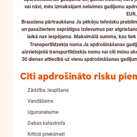
vai nāvi, mēs izmaksājam nelaimes gadījumu apdro
EUR,
Brauciena pārtraukšana
Ja pēkšņu tehnisku problēmu
un pasažieriem saprātīgus izdevumus par atgriešano
laikā nav iespējama. Maksimālā summa, kas tiek a
Transportlīdzekļa noma
Ja apdrošināšanas gadīju
aizvietojošā transportlīdzekļa nomu vai citi mūsu ak
30 dienas attiecībā uz vienu apdrošināšanas gadīju
Citi apdrošināto risku pie
Zādzība, laupīšana
Vandālisms
Ugunsnelaime
Dabas katastrofa
Krītoši priekšmeti