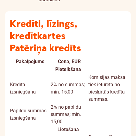
Kredīti, līzings,
kredītkartes
Patēriņa kredīts
Pakalpojums
Cena, EUR
Papildu
Pieteikšana
informācija
Komisijas maksa
Kredīta
2% no summas;
tiek ieturēta no
izsniegšana
min. 15,00
piešķirtās kredīta
summas.
2% no papildu
Papildu summas
summas; min.
izsniegšana
15,00
Lietošana