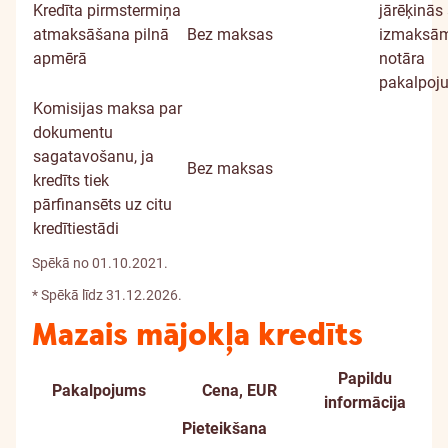
Kredīta pirmstermiņa
jārēķinās 
atmaksāšana pilnā
Bez maksas
izmaksām
apmērā
notāra
pakalpoj
Komisijas maksa par
dokumentu
sagatavošanu, ja
Bez maksas
kredīts tiek
pārfinansēts uz citu
kredītiestādi
Spēkā no 01.10.2021.
* Spēkā līdz 31.12.2026.
Mazais mājokļa kredīts
Papildu
Pakalpojums
Cena, EUR
informācija
Pieteikšana