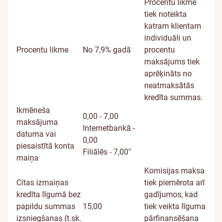
Procentu likme
tiek noteikta
katram klientam
individuāli un
Procentu likme
No 7,9% gadā
procentu
maksājums tiek
aprēķināts no
neatmaksātās
kredīta summas.
Ikmēneša
0,00 - 7,00
maksājuma
Internetbankā -
datuma vai
0,00
piesaistītā konta
Filiālēs - 7,00"
maiņa
Komisijas maksa
Citas izmaiņas
tiek piemērota arī
kredīta līgumā bez
gadījumos, kad
papildu summas
15,00
tiek veikta līguma
izsniegšanas (t.sk.
pārfinansēšana