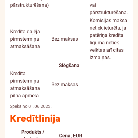
pārstrukturēšana)
vai
pārstrukturēšana.
Komisijas maksa
netiek ieturēta, ja
Kredīta daļēja
patēriņa kredīta
pirmstermiņa
Bez maksas
līgumā netiek
atmaksāšana
veiktas arī citas
izmaiņas.
Slēgšana
Kredīta
pirmstermiņa
Bez maksas
atmaksāšana
pilnā apmērā
Spēkā no 01.06.2023.
Kredītlīnija
Produkts /
Cena, EUR