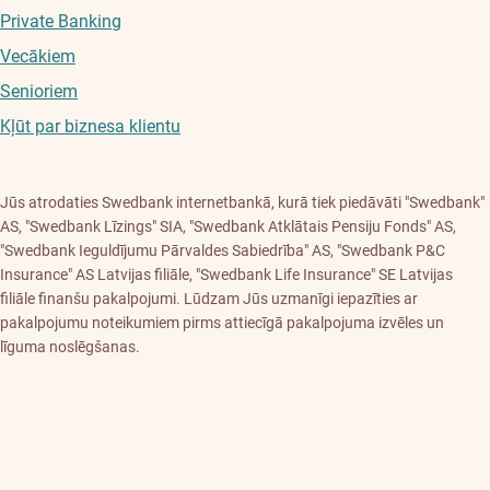
Private Banking
Vecākiem
Senioriem
Kļūt par biznesa klientu
Jūs atrodaties Swedbank internetbankā, kurā tiek piedāvāti "Swedbank"
AS, "Swedbank Līzings" SIA, "Swedbank Atklātais Pensiju Fonds" AS,
"Swedbank Ieguldījumu Pārvaldes Sabiedrība" AS, "Swedbank P&C
Insurance" AS Latvijas filiāle, "Swedbank Life Insurance" SE Latvijas
filiāle finanšu pakalpojumi. Lūdzam Jūs uzmanīgi iepazīties ar
pakalpojumu noteikumiem pirms attiecīgā pakalpojuma izvēles un
līguma noslēgšanas.