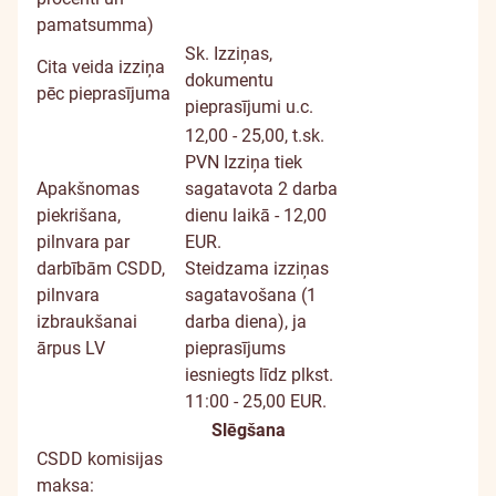
pamatsumma)
Sk.
Izziņas,
Cita veida izziņa
dokumentu
pēc pieprasījuma
pieprasījumi u.c.
12,00 - 25,00, t.sk.
PVN
Izziņa tiek
Apakšnomas
sagatavota 2 darba
piekrišana,
dienu laikā - 12,00
pilnvara par
EUR.
darbībām CSDD,
Steidzama izziņas
pilnvara
sagatavošana (1
izbraukšanai
darba diena), ja
ārpus LV
pieprasījums
iesniegts līdz plkst.
11:00 - 25,00 EUR.
Slēgšana
CSDD komisijas
maksa: