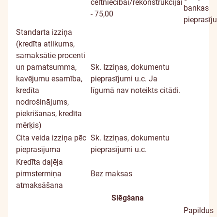
celtniecībai/rekonstrukcijai
bankas
- 75,00
pieprasīj
Standarta izziņa
(kredīta atlikums,
samaksātie procenti
un pamatsumma,
Sk.
Izziņas, dokumentu
kavējumu esamība,
pieprasījumi u.c.
Ja
kredīta
līgumā nav noteikts citādi.
nodrošinājums,
piekrišanas, kredīta
mērķis)
Cita veida izziņa pēc
Sk.
Izziņas, dokumentu
pieprasījuma
pieprasījumi u.c.
Kredīta daļēja
pirmstermiņa
Bez maksas
atmaksāšana
Slēgšana
Papildus