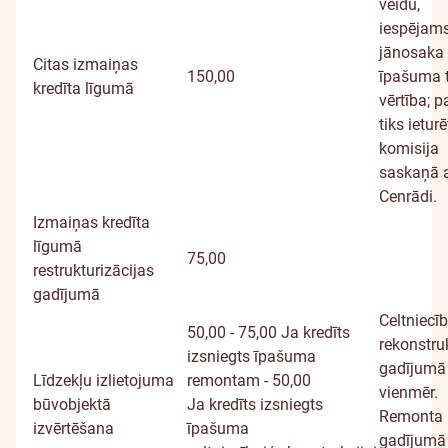
veidu,
iespējams
jānosaka
Citas izmaiņas
150,00
īpašuma t
kredīta līgumā
vērtība; p
tiks ietur
komisija
saskaņā 
Cenrādi.
Izmaiņas kredīta
līgumā
75,00
restrukturizācijas
gadījumā
Celtniecī
50,00 - 75,00
Ja kredīts
rekonstru
izsniegts īpašuma
gadījumā 
Līdzekļu izlietojuma
remontam - 50,00
vienmēr.
būvobjektā
Ja kredīts izsniegts
Remonta
izvērtēšana
īpašuma
gadījumā 