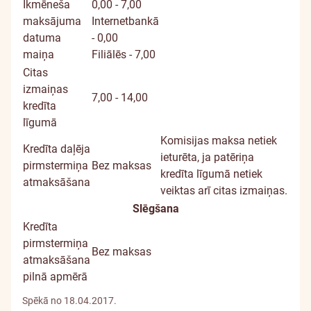
Ikmēneša
0,00 - 7,00
maksājuma
Internetbankā
datuma
- 0,00
maiņa
Filiālēs - 7,00
Citas
izmaiņas
7,00 - 14,00
kredīta
līgumā
Komisijas maksa netiek
Kredīta daļēja
ieturēta, ja patēriņa
pirmstermiņa
Bez maksas
kredīta līgumā netiek
atmaksāšana
veiktas arī citas izmaiņas.
Slēgšana
Kredīta
pirmstermiņa
Bez maksas
atmaksāšana
pilnā apmērā
Spēkā no 18.04.2017.