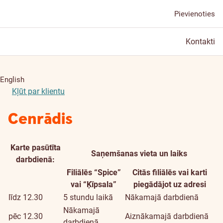
Pievienoties
Kontakti
English
Kļūt par klientu
Cenrādis
Karte pasūtīta
Saņemšanas vieta un laiks
darbdienā:
Filiālēs “Spice”
Citās filiālēs vai karti
Pasūtījuma
vai “Ķīpsala”
piegādājot uz adresi
laiks
līdz 12.30
5 stundu laikā
Nākamajā darbdienā
Nākamajā
pēc 12.30
Aiznākamajā darbdienā
darbdienā