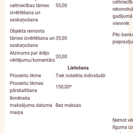
celtniecī
celtniecības tāmes
55,00
rekonstru
izvērtēšana un
gadījumā 
saskaņošana
vienmēr.
Objekta remonta
Pēc bank
tāmes izvērtēšana un
35,00
pieprasīj
saskaņošana
Atzinums par ārējo
20,00
vērtējumu/komentārs
Lietošana
Procentu likme
Tiek noteikta individuāli
Procentu likmes
150,00*
pārskatīšana
Ikmēneša
maksājuma datuma
Bez maksas
maiņa
Ņemot vē
līguma i