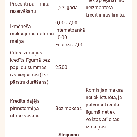
Tiek aprēķināti no
Procenti par limita
1,2% gadā
neizmantotā
rezervēšanu
kredītlīnijas limita.
0,00 - 7,00
Ikmēneša
Internetbankā
maksājuma datuma
- 0,00
maiņa
Filiālēs - 7,00
Citas izmaiņas
kredīta līgumā bez
papildu summas
25,00
izsniegšanas (t.sk.
pārstrukturēšana)
Komisijas maksa
netiek ieturēta, ja
Kredīta daļēja
patēriņa kredīta
pirmstermiņa
Bez maksas
līgumā netiek
atmaksāšana
veiktas arī citas
izmaiņas.
Slēgšana