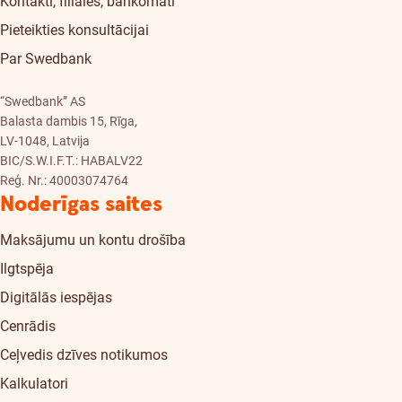
Kontakti, filiāles, bankomāti
Pieteikties konsultācijai
Par Swedbank
“Swedbank” AS
Balasta dambis 15, Rīga,
LV-1048, Latvija
BIC/S.W.I.F.T.: HABALV22
Reģ. Nr.: 40003074764
Noderīgas saites
Maksājumu un kontu drošība
Ilgtspēja
Digitālās iespējas
Cenrādis
Ceļvedis dzīves notikumos
Kalkulatori