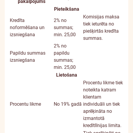
Papildu
pakalpojums
informācija
Pieteikšana
Komisijas maksa
Kredīta
2% no
tiek ieturēta no
noformēšana un
summas;
piešķirtās kredīta
izsniegšana
min. 25,00
summas.
2% no
Papildu summas
papildu
izsniegšana
summas;
min. 25,00
Lietošana
Procentu likme tiek
noteikta katram
klientam
Procentu likme
No 19% gadā
individuāli un tiek
aprēķināta no
izmantotā
kredītlīnijas limita.