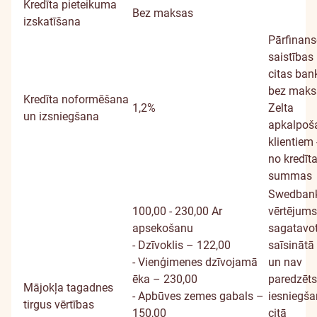
Kredīta pieteikuma
Bez maksas
izskatīšana
Pārfinans
saistības
citas ban
bez maks
Kredīta noformēšana
1,2%
Zelta
un izsniegšana
apkalpoš
klientiem
no kredīt
summas
Swedban
100,00 - 230,00
Ar
vērtējums
apsekošanu
sagatavo
- Dzīvoklis – 122,00
saīsinātā
- Vienģimenes dzīvojamā
un nav
ēka – 230,00
paredzēts
Mājokļa tagadnes
- Apbūves zemes gabals –
iesniegša
tirgus vērtības
150,00
citā