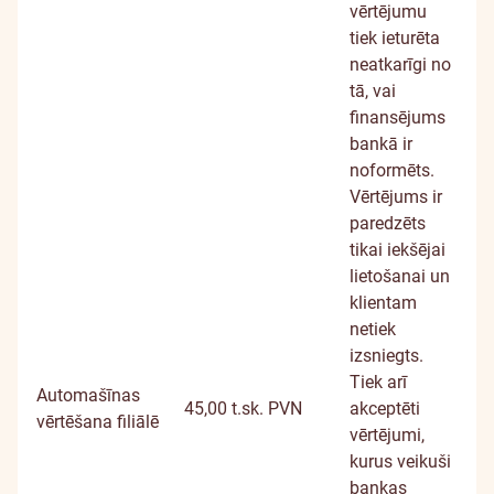
vērtējumu
tiek ieturēta
neatkarīgi no
tā, vai
finansējums
bankā ir
noformēts.
Vērtējums ir
paredzēts
tikai iekšējai
lietošanai un
klientam
netiek
izsniegts.
Tiek arī
Automašīnas
45,00 t.sk. PVN
akceptēti
vērtēšana filiālē
vērtējumi,
kurus veikuši
bankas