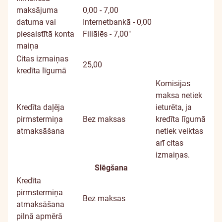
maksājuma
0,00 - 7,00
datuma vai
Internetbankā - 0,00
piesaistītā konta
Filiālēs - 7,00"
maiņa
Citas izmaiņas
25,00
kredīta līgumā
Komisijas
maksa netiek
Kredīta daļēja
ieturēta, ja
pirmstermiņa
Bez maksas
kredīta līgumā
atmaksāšana
netiek veiktas
arī citas
izmaiņas.
Slēgšana
Kredīta
pirmstermiņa
Bez maksas
atmaksāšana
pilnā apmērā