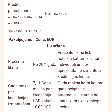
Kredīta
pirmstermiņa
Bez maksas
atmaksāšana pilnā
apmērā
Spēkā no 18.04.2017.
Pakalpojums
Cena, EUR
Papildu
Lietošana
informācija
Procentu likme tiek
noteikta katram klientam
Procentu
No 20% gadā
individuāli un tiek
likme
aprēķināta no izmantotā
kredītlīnijas limita.
7,11
Gada
Gada maksa katra līguma
Gada maksa
maksa par
gada beigās tiek
par
kredītlīniju
automātiski ieturēta no
kredītlīnijas
USD valūtā -
konta, kurā tika izsniegts
izmantošanu
10,00 USD
kredīts.