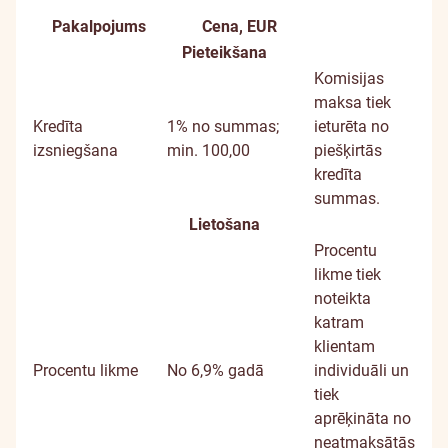
Pakalpojums
Cena, EUR
Papildu
Pieteikšana
informācija
Komisijas
maksa tiek
Kredīta
1% no summas;
ieturēta no
izsniegšana
min. 100,00
piešķirtās
kredīta
summas.
Lietošana
Procentu
likme tiek
noteikta
katram
klientam
Procentu likme
No 6,9% gadā
individuāli un
tiek
aprēķināta no
neatmaksātās