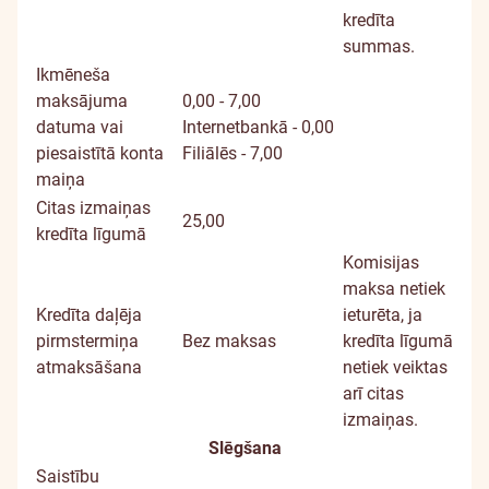
kredīta
summas.
Ikmēneša
maksājuma
0,00 - 7,00
datuma vai
Internetbankā - 0,00
piesaistītā konta
Filiālēs - 7,00
maiņa
Citas izmaiņas
25,00
kredīta līgumā
Komisijas
maksa netiek
Kredīta daļēja
ieturēta, ja
pirmstermiņa
Bez maksas
kredīta līgumā
atmaksāšana
netiek veiktas
arī citas
izmaiņas.
Slēgšana
Saistību