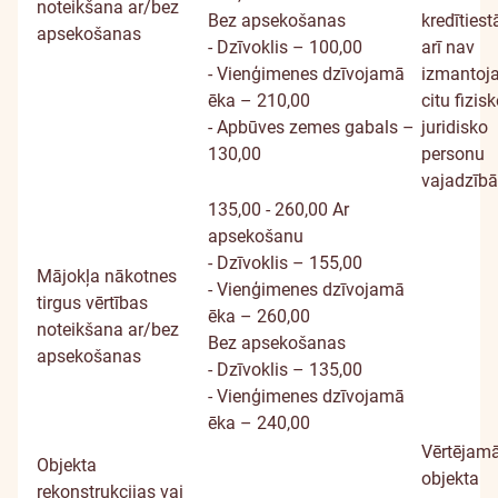
noteikšana ar/bez
Bez apsekošanas
kredītiest
apsekošanas
- Dzīvoklis – 100,00
arī nav
- Vienģimenes dzīvojamā
izmantoj
ēka – 210,00
citu fizis
- Apbūves zemes gabals –
juridisko
130,00
personu
vajadzīb
135,00 - 260,00
Ar
apsekošanu
- Dzīvoklis – 155,00
Mājokļa nākotnes
- Vienģimenes dzīvojamā
tirgus vērtības
ēka – 260,00
noteikšana ar/bez
Bez apsekošanas
apsekošanas
- Dzīvoklis – 135,00
- Vienģimenes dzīvojamā
ēka – 240,00
Vērtējam
Objekta
objekta
rekonstrukcijas vai