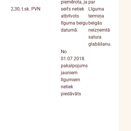
piemērota, ja
par
2,30, t.sk. PVN
seifs netiek
Līguma
atbrīvots
termiņa
līguma beigu
beigās
datumā.
neizņemtā
satura
glabāšanu.
No
01.07.2018.
pakalpojums
jauniem
līgumiem
netiek
piedāvāts