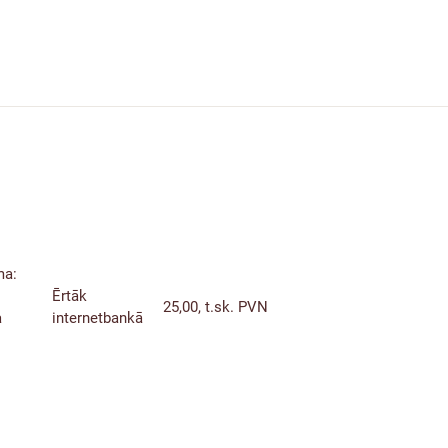
ma:
Ērtāk
25,00, t.sk. PVN
a
internetbankā