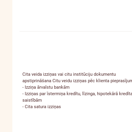
Cita veida izziņas vai citu institūciju dokumentu
apstiprināšana
Citu veidu izziņas pēc klienta pieprasīju
- Izziņa ārvalstu bankām
- Izziņas par īstermiņa kredītu, līzinga, hipotekārā kredīt
saistībām
- Cita satura izziņas