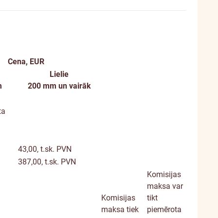
Cena, EUR
Lielie
Papildu
m
200 mm un vairāk
informācija
ta
43,00, t.sk. PVN
387,00, t.sk. PVN
Komisijas
maksa var
Komisijas
tikt
maksa tiek
piemērota