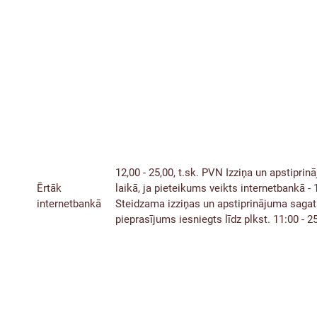
12,00 - 25,00, t.sk. PVN
Izziņa un apstiprin
Ērtāk
laikā, ja pieteikums veikts internetbankā -
internetbankā
Steidzama izziņas un apstiprinājuma sagat
pieprasījums iesniegts līdz plkst. 11:00 - 2