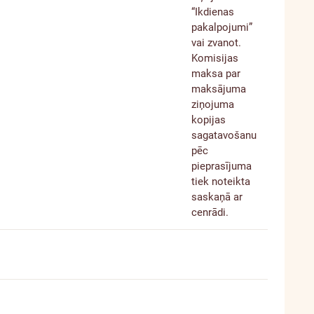
“Ikdienas
pakalpojumi”
vai zvanot.
Komisijas
maksa par
maksājuma
ziņojuma
kopijas
sagatavošanu
pēc
pieprasījuma
tiek noteikta
saskaņā ar
cenrādi.