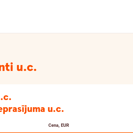
nti u.c.
.c.
eprasījuma u.c.
Cena, EUR
Kanāls