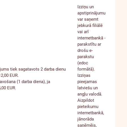
informācija
Izziņu un
apstiprinājumu
var saņemt
jebkurā filiālē
vai arī
internetbankā -
parakstītu ar
drošu e-
parakstu
(edoc
ājums tiek sagatavots 2 darba dienu
formātā).
 12,00 EUR.
Izziņas
avošana (1 darba diena), ja
pieejamas
5,00 EUR.
latviešu un
angļu valodā.
Aizpildot
pieteikumu
internetbankā,
jānorāda
saņēmējs,