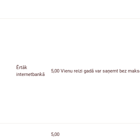
Ērtāk
5,00
Vienu reizi gadā var saņemt bez maks
internetbankā
5,00