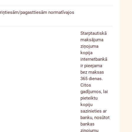
āriņtiesām/pagasttiesām normatīvajos
Starptautiskā
maksājuma
ziņojuma
kopija
internetbankā
ir pieejama
bez maksas
365 dienas.
Citos
gadījumos, lai
pieteiktu
kopiju
sazinieties ar
banku, nosūtot
bankas
ziņojumu