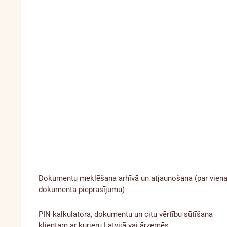
Dokumentu meklēšana arhīvā un atjaunošana (par vien
dokumenta pieprasījumu)
PIN kalkulatora, dokumentu un citu vērtību sūtīšana
klientam ar kurjeru Latvijā vai ārzemēs