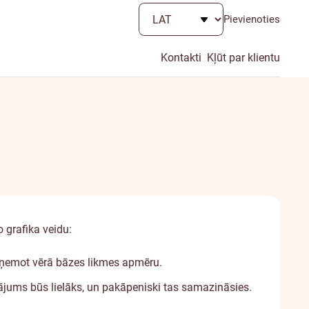
Pievienoties
Kontakti
Kļūt par klientu
o grafika veidu:
ņu, ņemot vērā bāzes likmes apmēru.
ums būs lielāks, un pakāpeniski tas samazināsies.