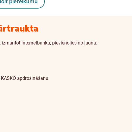
ildīt pieteikumu
ārtraukta
 izmantot internetbanku, pievienojies no jauna.
ies KASKO apdrošināšanu.