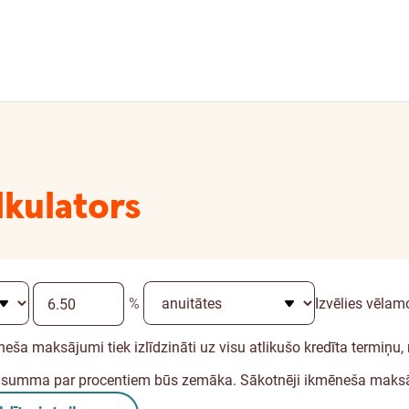
lkulators
%
Izvēlies vēlam
kmēneša maksājumi tiek izlīdzināti uz visu atlikušo kredīta termi
 summa par procentiem būs zemāka. Sākotnēji ikmēneša maksāj