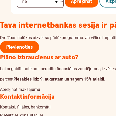
Aprēķināt
Aizp
Tava internetbankas sesija ir p
Drošības nolūkos aizver šo pārlūkprogrammu. Ja vēlies turpināt
Pievienoties
Plāno izbraucienus ar auto?
Lai negaidīti notikumi neradītu finansiālus zaudējumus, izvēl
percent
Piesakies līdz 9. augustam un saņem 15% atlaidi.
Aprēķināt maksājumu
Kontaktinformācija
Kontakti, filiāles, bankomāti
Pieteikties konsultācijai