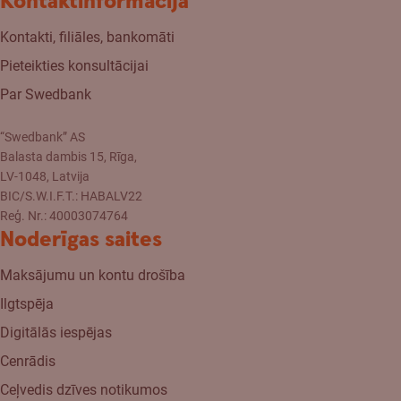
Kontaktinformācija
Kontakti, filiāles, bankomāti
Pieteikties konsultācijai
Par Swedbank
“Swedbank” AS
Balasta dambis 15, Rīga,
LV-1048, Latvija
BIC/S.W.I.F.T.: HABALV22
Reģ. Nr.: 40003074764
Noderīgas saites
Maksājumu un kontu drošība
Ilgtspēja
Digitālās iespējas
Cenrādis
Ceļvedis dzīves notikumos