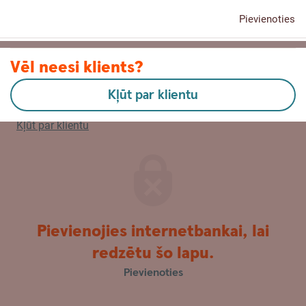
Pievienoties
Kontakti
Vēl neesi klients?
Kļūt par klientu
English
Kļūt par klientu
Pievienojies internetbankai, lai
redzētu šo lapu.
Pievienoties