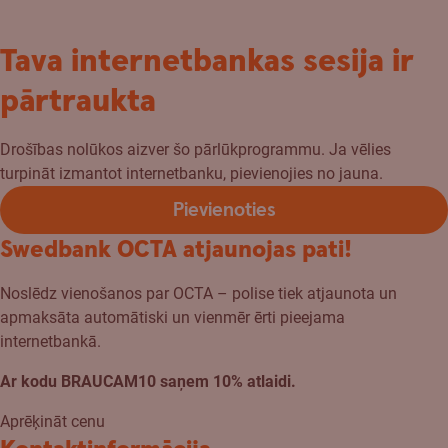
Tava internetbankas sesija ir
pārtraukta
Drošības nolūkos aizver šo pārlūkprogrammu. Ja vēlies
turpināt izmantot internetbanku, pievienojies no jauna.
Pievienoties
Swedbank OCTA atjaunojas pati!
Noslēdz vienošanos par OCTA – polise tiek atjaunota un
apmaksāta automātiski un vienmēr ērti pieejama
internetbankā.
Ar kodu BRAUCAM10 saņem 10% atlaidi.
Aprēķināt cenu