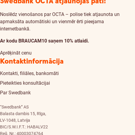
Swedbank OCTA atjaunojas pati!
Noslēdz vienošanos par OCTA – polise tiek atjaunota un
apmaksāta automātiski un vienmēr ērti pieejama
internetbankā.
Ar kodu BRAUCAM10 saņem 10% atlaidi.
Aprēķināt cenu
Kontaktinformācija
Kontakti, filiāles, bankomāti
Pieteikties konsultācijai
Par Swedbank
“Swedbank” AS
Balasta dambis 15, Rīga,
LV-1048, Latvija
BIC/S.W.I.F.T.: HABALV22
Reģ. Nr.: 40003074764