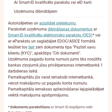
Ar Smart-ID kvalificēto parakstu vai eID karti
Uzņēmuma dibinātājiem
Autorizējieties un
aizpildiet pieteikumu
.
Parakstiet uzņēmuma
dibināšanas dokumentus
ar
Smart-ID kvalificētu elektronisko parakstu (QES)
* vai
ar eParakstu un saglabājiet EDOC/ASICE formātā.
Iesūtiet tos
šeit
zem dokumenta tipa "Pazīsti savu
klientu (KYC)", apakštips "Citi dokumenti".
Uzņēmuma pagaidu konta numurs jums tiks nosūtīts
bankas ziņojumā jūsu privātpersonas internetbankā 1
darbdienas laikā.
Pamatkapitālu jūs varat iemaksāt internetbankā,
veicot maksājumu uz pagaidu konta numuru.
Pamatkapitāla iemaksas apliecināšanai lejupielādējiet
veiktā maksājuma apstiprinājumu.
* Dokumentu parakstīšanu
ar Smart-ID iespējams veikt