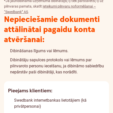
*Ja jaundibināmā uzņēmuma dibinātājs(-i) tiek pārstāvēts(-i) uz
pilnvaras pamata, skatīt
Ieteikumi pilnvaru noformēšanai –
“Swedbank” AS
.
Nepieciešamie dokumenti
attālinātai pagaidu konta
atvēršanai:
Dibināšanas līgums vai lēmums.
Dibinātāju sapulces protokols vai lēmums par
pilnvaroto personu iecelšanu, ja dibināmo sabiedrību
nepārstāv paši dibinātāji, kas norādīti.
Pieejams klientiem:
Swedbank internetbankas lietotājiem (kā
privātpersonai)