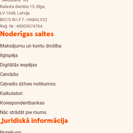
“Swedbank” AS
Balasta dambis 15, Rīga,
LV-1048, Latvija
BIC/S.W.I.F.T.: HABALV22
Reģ. Nr.: 40003074764
Noderīgas saites
Maksājumu un kontu drošība
Ilgtspēja
Digitālās iespējas
Cenrādis
Ceļvedis dzīves notikumos
Kalkulatori
Korespondentbankas
Nāc strādāt pie mums
Juridiskā informācija
Noteikumi