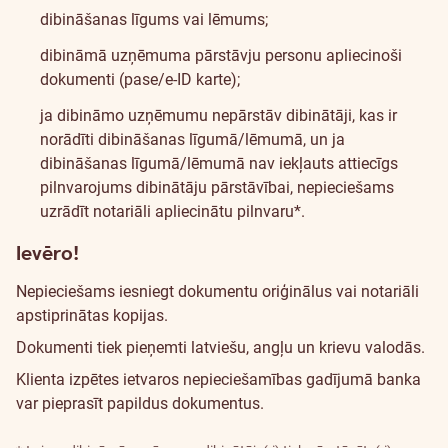
dibināšanas līgums vai lēmums;
dibināmā uzņēmuma pārstāvju personu apliecinoši
dokumenti (pase/e-ID karte);
ja dibināmo uzņēmumu nepārstāv dibinātāji, kas ir
norādīti dibināšanas līgumā/lēmumā, un ja
dibināšanas līgumā/lēmumā nav iekļauts attiecīgs
pilnvarojums dibinātāju pārstāvībai, nepieciešams
uzrādīt notariāli apliecinātu pilnvaru*.
Ievēro!
Nepieciešams iesniegt dokumentu oriģinālus vai notariāli
apstiprinātas kopijas.
Dokumenti tiek pieņemti latviešu, angļu un krievu valodās.
Klienta izpētes ietvaros nepieciešamības gadījumā banka
var pieprasīt papildus dokumentus.