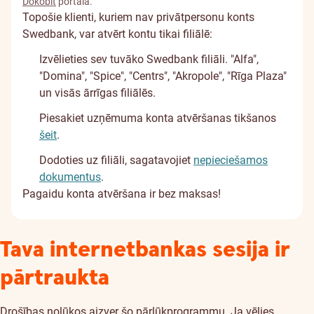
Dokobit
portālā.
Topošie klienti, kuriem nav privātpersonu konts
Swedbank, var atvērt kontu tikai filiālē:
Izvēlieties sev tuvāko Swedbank filiāli.
"Alfa",
"Domina", "Spice", "Centrs", "Akropole", "Rīga Plaza"
un visās ārrīgas filiālēs.
Piesakiet uzņēmuma konta atvēršanas tikšanos
šeit
.
Dodoties uz filiāli, sagatavojiet
nepieciešamos
dokumentus
.
Pagaidu konta atvēršana ir bez maksas!
Tava internetbankas sesija ir
pārtraukta
Drošības nolūkos aizver šo pārlūkprogrammu. Ja vēlies