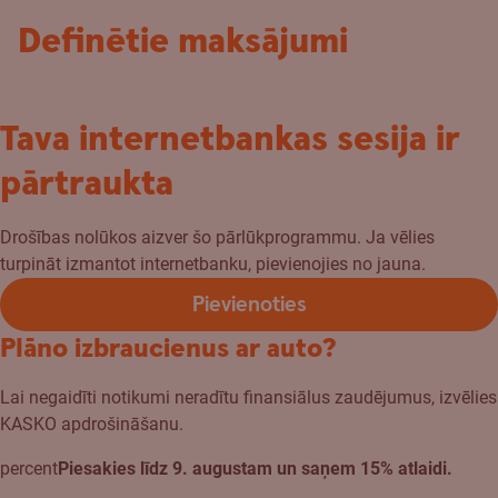
Definētie maksājumi
Tava internetbankas sesija ir
pārtraukta
Drošības nolūkos aizver šo pārlūkprogrammu. Ja vēlies
turpināt izmantot internetbanku, pievienojies no jauna.
Pievienoties
Plāno izbraucienus ar auto?
Lai negaidīti notikumi neradītu finansiālus zaudējumus, izvēlies
KASKO apdrošināšanu.
percent
Piesakies līdz 9. augustam un saņem 15% atlaidi.