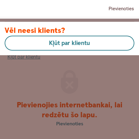
Pievienoties
Kontakti
Vēl neesi klients?
Kļūt par klientu
English
Kļūt par klientu
Pievienojies internetbankai, lai
redzētu šo lapu.
Pievienoties