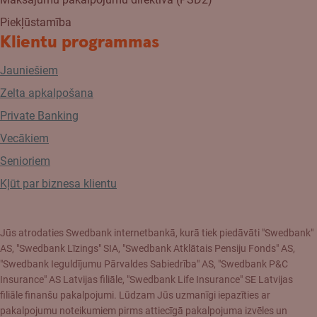
Piekļūstamība
Klientu programmas
Jauniešiem
Zelta apkalpošana
Private Banking
Vecākiem
Senioriem
Kļūt par biznesa klientu
Jūs atrodaties Swedbank internetbankā, kurā tiek piedāvāti "Swedbank"
AS, "Swedbank Līzings" SIA, "Swedbank Atklātais Pensiju Fonds" AS,
"Swedbank Ieguldījumu Pārvaldes Sabiedrība" AS, "Swedbank P&C
Insurance" AS Latvijas filiāle, "Swedbank Life Insurance" SE Latvijas
filiāle finanšu pakalpojumi. Lūdzam Jūs uzmanīgi iepazīties ar
pakalpojumu noteikumiem pirms attiecīgā pakalpojuma izvēles un