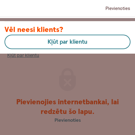
Pievienoties
Kontakti
Vēl neesi klients?
Kļūt par klientu
English
Kļūt par klientu
Pievienojies internetbankai, lai
redzētu šo lapu.
Pievienoties