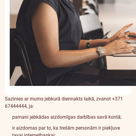
Sazinies ar mums jebkurā diennakts laikā, zvanot +371
67444444, ja:
pamani jebkādas aizdomīgas darbības savā kontā;
ir aizdomas par to, ka trešām personām ir piekļuve
tavai internetbankai;