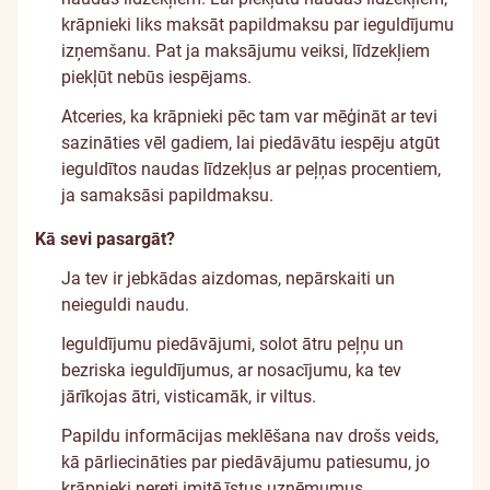
krāpnieki liks maksāt papildmaksu par ieguldījumu
izņemšanu. Pat ja maksājumu veiksi, līdzekļiem
piekļūt nebūs iespējams.
Atceries, ka krāpnieki pēc tam var mēģināt ar tevi
sazināties vēl gadiem, lai piedāvātu iespēju atgūt
ieguldītos naudas līdzekļus ar peļņas procentiem,
ja samaksāsi papildmaksu.
Kā sevi pasargāt?
Ja tev ir jebkādas aizdomas, nepārskaiti un
neieguldi naudu.
Ieguldījumu piedāvājumi, solot ātru peļņu un
bezriska ieguldījumus, ar nosacījumu, ka tev
jārīkojas ātri, visticamāk, ir viltus.
Papildu informācijas meklēšana nav drošs veids,
kā pārliecināties par piedāvājumu patiesumu, jo
krāpnieki nereti imitē īstus uzņēmumus.