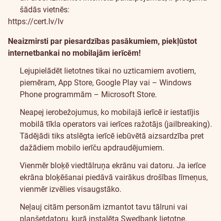
šādās vietnēs:
https://cert.lv/lv
Neaizmirsti par piesardzības pasākumiem, piekļūstot
internetbankai no mobilajām ierīcēm!
Lejupielādēt lietotnes tikai no uzticamiem avotiem,
piemēram, App Store, Google Play vai – Windows
Phone programmām – Microsoft Store.
Neapej ierobežojumus, ko mobilajā ierīcē ir iestatījis
mobilā tīkla operators vai ierīces ražotājs (jailbreaking).
Tādējādi tiks atslēgta ierīcē iebūvētā aizsardzība pret
dažādiem mobilo ierīču apdraudējumiem.
Vienmēr bloķē viedtālruņa ekrānu vai datoru. Ja ierīce
ekrāna bloķēšanai piedāvā vairākus drošības līmeņus,
vienmēr izvēlies visaugstāko.
Neļauj citām personām izmantot tavu tālruni vai
planšetdatoru, kurā instalēta Swedbank lietotne.