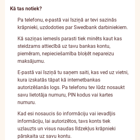
Kā tas notiek?
Pa telefonu, e-pastā vai īsziņā ar tevi sazinās
krāpnieki, uzdodoties par Swedbank darbiniekiem.
Kā saziņas iemesls parasti tiek minēts kaut kas
steidzams attiecībā uz tavu bankas kontu,
piemēram, nepieciešamība bloķēt nepareizu
maksājumu.
E-pastā vai īsziņā tu saņem saiti, kas ved uz vietni,
kura izskatās tāpat kā internetbankas
autorizēšanās logs. Pa telefonu tev lūdz nosaukt
savu lietotāja numuru, PIN kodus vai kartes
numuru.
Kad esi nosaucis šo informāciju vai ievadījis
informāciju, lai autorizētos, tavs konts tiek
uzlauzts un visus naudas līdzekļus krāpnieki
pārskaita uz savu kontu.