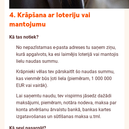
4. Krāpšana ar loteriju vai
mantojumu
Kā tas notiek?
No nepazīstamas e-pasta adreses tu saņem ziņu,
kurā apgalvots, ka esi laimējis loterijā vai mantojis
lielu naudas summu.
Krāpnieki vēlas tev pārskaitīt šo naudas summu,
kas vienmēr būs ļoti liela (piemēram, 1 000 000
EUR vai vairāk).
Lai saņemtu naudu, tev vispirms jāsedz dažādi
maksājumi, piemēram, notāra nodeva, maksa par
konta atvēršanu ārvalstu bankā, bankas kartes
izgatavošanas un sūtīšanas maksa u.tml.
Kā sevi pasargāt?