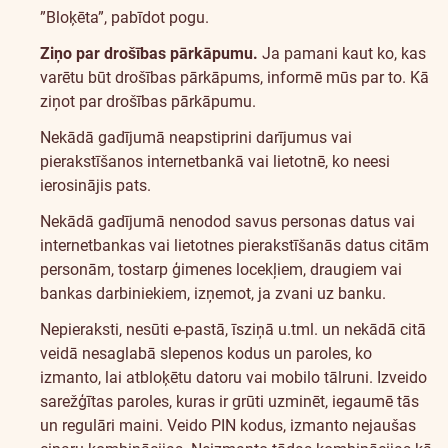
”Bloķēta”, pabīdot pogu.
Ziņo par drošības pārkāpumu.
Ja pamani kaut ko, kas
varētu būt drošības pārkāpums, informē mūs par to.
Kā
ziņot par drošības pārkāpumu
.
Nekādā gadījumā neapstiprini darījumus vai
pierakstīšanos internetbankā vai lietotnē, ko neesi
ierosinājis pats.
Nekādā gadījumā nenodod savus personas datus vai
internetbankas vai lietotnes pierakstīšanās datus citām
personām, tostarp ģimenes locekļiem, draugiem vai
bankas darbiniekiem, izņemot, ja zvani uz banku.
Nepieraksti, nesūti e-pastā, īsziņā u.tml. un nekādā citā
veidā nesaglabā slepenos kodus un paroles, ko
izmanto, lai atbloķētu datoru vai mobilo tālruni. Izveido
sarežģītas paroles, kuras ir grūti uzminēt, iegaumē tās
un regulāri maini. Veido PIN kodus, izmanto nejaušas