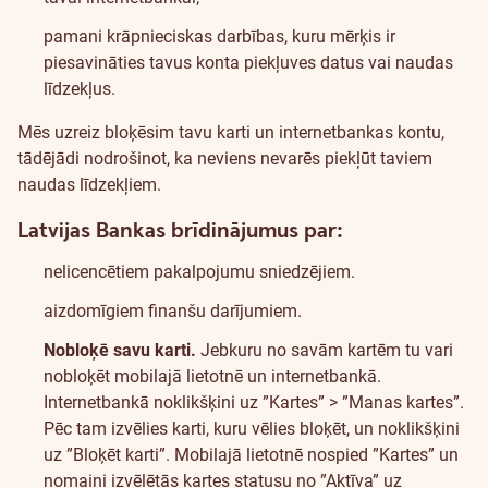
pamani krāpnieciskas darbības, kuru mērķis ir
piesavināties tavus konta piekļuves datus vai naudas
līdzekļus.
Mēs uzreiz bloķēsim tavu karti un internetbankas kontu,
tādējādi nodrošinot, ka neviens nevarēs piekļūt taviem
naudas līdzekļiem.
Latvijas Bankas brīdinājumus par:
nelicencētiem pakalpojumu sniedzējiem
.
aizdomīgiem finanšu darījumiem
.
Nobloķē savu karti.
Jebkuru no savām kartēm tu vari
nobloķēt mobilajā lietotnē un internetbankā.
Internetbankā noklikšķini uz ”Kartes” > ”Manas kartes”.
Pēc tam izvēlies karti, kuru vēlies bloķēt, un noklikšķini
uz ”Bloķēt karti”. Mobilajā lietotnē nospied ”Kartes” un
nomaini izvēlētās kartes statusu no ”Aktīva” uz