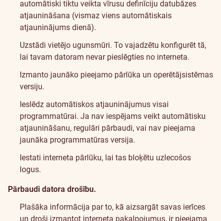
automātiski tiktu veikta vīrusu definīciju datubāzes
atjaunināšana (vismaz viens automātiskais
atjauninājums dienā).
Uzstādi vietējo ugunsmūri. To vajadzētu konfigurēt tā,
lai tavam datoram nevar pieslēgties no interneta.
Izmanto jaunāko pieejamo pārlūka un operētājsistēmas
versiju.
Ieslēdz automātiskos atjauninājumus visai
programmatūrai. Ja nav iespējams veikt automātisku
atjaunināšanu, regulāri pārbaudi, vai nav pieejama
jaunāka programmatūras versija.
Iestati interneta pārlūku, lai tas bloķētu uzlecošos
logus.
Pārbaudi datora drošību.
Plašāka informācija par to, kā aizsargāt savas ierīces
un droši izmantot interneta pakalpojumus, ir pieejama