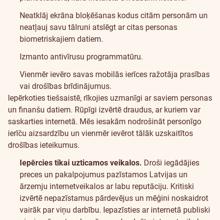
Neatklāj ekrāna bloķēšanas kodus citām personām un
neatļauj savu tālruni atslēgt ar citas personas
biometriskajiem datiem.
Izmanto antivīrusu programmatūru.
Vienmēr ievēro savas mobilās ierīces ražotāja prasības
vai drošības brīdinājumus.
Iepērkoties tiešsaistē, rīkojies uzmanīgi ar saviem personas
un finanšu datiem. Rūpīgi izvērtē draudus, ar kuriem var
saskarties internetā
. Mēs iesakām nodrošināt personīgo
ierīču aizsardzību un vienmēr ievērot tālāk uzskaitītos
drošības ieteikumus.
Iepērcies tikai uzticamos veikalos.
Droši iegādājies
preces un pakalpojumus pazīstamos Latvijas un
ārzemju internetveikalos ar labu reputāciju. Kritiski
izvērtē nepazīstamus pārdevējus un mēģini noskaidrot
vairāk par viņu darbību. Iepazīsties ar internetā publiski