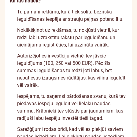
Kā tas notiek?
Tu pamani reklāmu, kurā tiek solīta bezriska
ieguldīšanas iespēja ar strauju peļņas potenciālu.
Noklikšķinot uz reklāmas, tu nokļūsti vietnē, kur
redzi labi uzrakstītu rakstu par ieguldīšanu un
aicinājumu reģistrēties, lai uzzinātu vairāk.
Autorizējoties investīciju vietnē, tev jāveic
ieguldījums (100, 250 vai 500 EUR). Pēc šīs
summas ieguldīšanas tu redzi ļoti labus, bet
nepatiesus izaugsmes rādītājus, kas vilina ieguldīt
vēl vairāk.
Iespējams, tu saņemsi pārdošanas zvanu, kurā tev
piedāvās iespēju ieguldīt vēl lielāku naudas
summu. Krāpnieki tev stāstīs par jaunumiem, kas
radījuši labu iespēju investēt tieši tagad.
Sarežģījumi rodas brīdī, kad vēlies piekļūt saviem
naudas līdzekļiem. Lai piekļūtu naudas līdzekļiem,