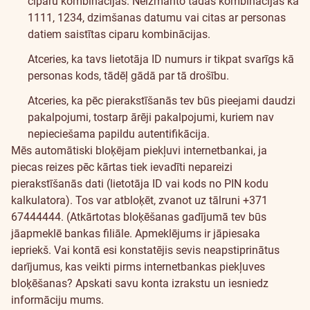
ciparu kombinācijas. Neizmanto tādas kombinācijas kā
1111, 1234, dzimšanas datumu vai citas ar personas
datiem saistītas ciparu kombinācijas.
Atceries, ka tavs lietotāja ID numurs ir tikpat svarīgs kā
personas kods, tādēļ gādā par tā drošību.
Atceries, ka pēc pierakstīšanās tev būs pieejami daudzi
pakalpojumi, tostarp ārēji pakalpojumi, kuriem nav
nepieciešama papildu autentifikācija.
Mēs automātiski bloķējam piekļuvi internetbankai, ja
piecas reizes pēc kārtas tiek ievadīti nepareizi
pierakstīšanās dati (lietotāja ID vai kods no PIN kodu
kalkulatora). Tos var atbloķēt, zvanot uz tālruni +371
67444444. (Atkārtotas bloķēšanas gadījumā tev būs
jāapmeklē bankas filiāle. Apmeklējums ir jāpiesaka
iepriekš. Vai kontā esi konstatējis sevis neapstiprinātus
darījumus, kas veikti pirms internetbankas piekļuves
bloķēšanas? Apskati savu konta izrakstu un iesniedz
informāciju mums.