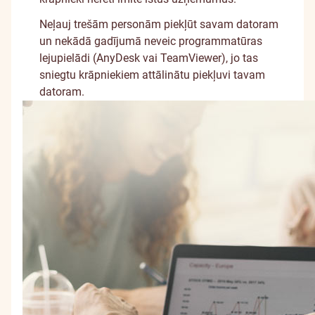
Neļauj trešām personām piekļūt savam datoram
un nekādā gadījumā neveic programmatūras
lejupielādi (AnyDesk vai TeamViewer), jo tas
sniegtu krāpniekiem attālinātu piekļuvi tavam
datoram.