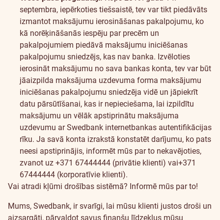
septembra, iepērkoties tiešsaistē, tev var tikt piedāvāts
izmantot maksājumu ierosināšanas pakalpojumu, ko
kā norēķināšanās iespēju par precēm un
pakalpojumiem piedāvā maksājumu iniciēšanas
pakalpojumu sniedzējs, kas nav banka. Izvēloties
ierosināt maksājumu no sava bankas konta, tev var būt
jāaizpilda maksājuma uzdevuma forma maksājumu
iniciēšanas pakalpojumu sniedzēja vidē un jāpiekrīt
datu pārsūtīšanai, kas ir nepieciešama, lai izpildītu
maksājumu un vēlāk apstiprinātu maksājuma
uzdevumu ar Swedbank internetbankas autentifikācijas
rīku. Ja savā konta izrakstā konstatēt darījumu, ko pats
neesi apstiprinājis, informēt mūs par to nekavējoties,
zvanot uz +371 67444444 (privātie klienti) vai+371
67444444 (korporatīvie klienti).
Vai atradi kļūmi drošības sistēmā? Informē mūs par to!
Mums, Swedbank, ir svarīgi, lai mūsu klienti justos droši un
aizsargāti, pārvaldot savus finanšu līdzekļus mūsu