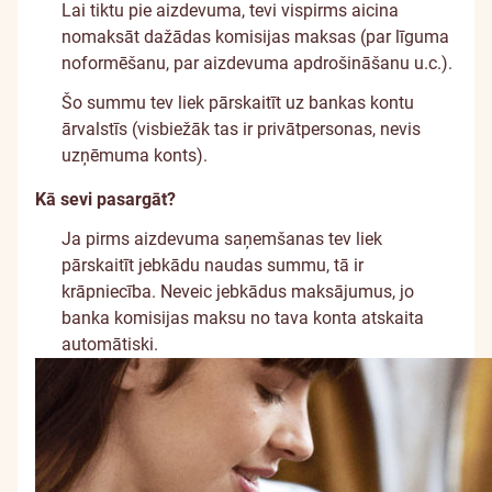
Lai tiktu pie aizdevuma, tevi vispirms aicina
nomaksāt dažādas komisijas maksas (par līguma
noformēšanu, par aizdevuma apdrošināšanu u.c.).
Šo summu tev liek pārskaitīt uz bankas kontu
ārvalstīs (visbiežāk tas ir privātpersonas, nevis
uzņēmuma konts).
Kā sevi pasargāt?
Ja pirms aizdevuma saņemšanas tev liek
pārskaitīt jebkādu naudas summu, tā ir
krāpniecība. Neveic jebkādus maksājumus, jo
banka komisijas maksu no tava konta atskaita
automātiski.