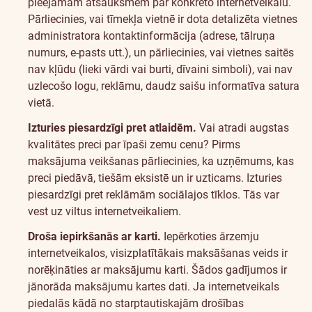
pieejamām atsauksmēm par konkrēto internetveikalu.
Pārliecinies, vai tīmekļa vietnē ir dota detalizēta vietnes
administratora kontaktinformācija (adrese, tālruņa
numurs, e-pasts utt.), un pārliecinies, vai vietnes saitēs
nav kļūdu (lieki vārdi vai burti, dīvaini simboli), vai nav
uzlecošo logu, reklāmu, daudz saišu informatīva satura
vietā.
Izturies piesardzīgi pret atlaidēm.
Vai atradi augstas
kvalitātes preci par īpaši zemu cenu? Pirms
maksājuma veikšanas pārliecinies, ka uzņēmums, kas
preci piedāvā, tiešām eksistē un ir uzticams. Izturies
piesardzīgi pret reklāmām sociālajos tīklos. Tās var
vest uz viltus internetveikaliem.
Droša iepirkšanās ar karti.
Iepērkoties ārzemju
internetveikalos, visizplatītākais maksāšanas veids ir
norēķināties ar maksājumu karti. Šādos gadījumos ir
jānorāda maksājumu kartes dati. Ja internetveikals
piedalās kādā no starptautiskajām drošības