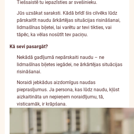
Tiešsaistē tu iepazīsties ar svešinieku.
Jūs uzsākat saraksti. Kādā brīdī šis cilvēks lūdz
pārskaitīt naudu ārkārtējas situācijas risināšanai,
lidmašīnas biļetei, lai varētu ar tevi tikties, vai
tāpēc, ka vēlas nosūtīt tev paciņu.
Kā sevi pasargāt?
Nekādā gadījumā nepārskaiti naudu – ne
lidmašīnas biļetes iegādei, ne ārkārtējas situācijas
risināšanai.
Noraidi jebkādus aizdomīgus naudas
pieprasījumus. Ja persona, kas lūdz naudu, kļūst
aizkaitināta un nepieņem noraidījumu, tā,
visticamāk, ir krāpšana.