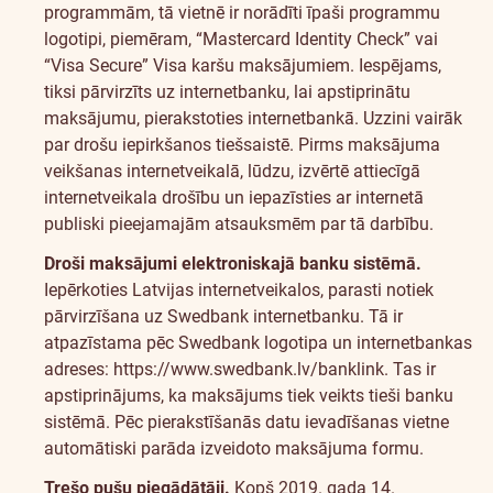
programmām, tā vietnē ir norādīti īpaši programmu
logotipi, piemēram, “Mastercard Identity Check” vai
“Visa Secure” Visa karšu maksājumiem. Iespējams,
tiksi pārvirzīts uz internetbanku, lai apstiprinātu
maksājumu, pierakstoties internetbankā.
Uzzini vairāk
par drošu iepirkšanos tiešsaistē
. Pirms maksājuma
veikšanas internetveikalā, lūdzu, izvērtē attiecīgā
internetveikala drošību un iepazīsties ar internetā
publiski pieejamajām atsauksmēm par tā darbību.
Droši maksājumi elektroniskajā banku sistēmā.
Iepērkoties Latvijas internetveikalos, parasti notiek
pārvirzīšana uz Swedbank internetbanku. Tā ir
atpazīstama pēc Swedbank logotipa un internetbankas
adreses: https://www.swedbank.lv/banklink. Tas ir
apstiprinājums, ka maksājums tiek veikts tieši banku
sistēmā. Pēc pierakstīšanās datu ievadīšanas vietne
automātiski parāda izveidoto maksājuma formu.
Trešo pušu piegādātāji.
Kopš 2019. gada 14.