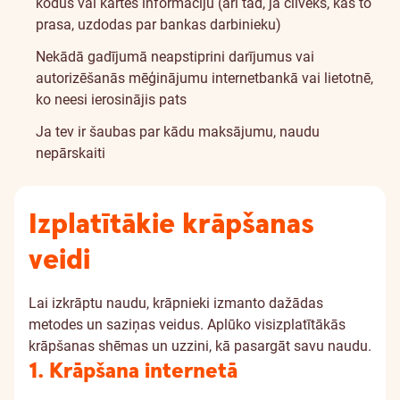
kodus vai kartes informāciju (arī tad, ja cilvēks, kas to
prasa, uzdodas par bankas darbinieku)
Nekādā gadījumā neapstiprini darījumus vai
autorizēšanās mēģinājumu internetbankā vai lietotnē,
ko neesi ierosinājis pats
Ja tev ir šaubas par kādu maksājumu, naudu
nepārskaiti
Izplatītākie krāpšanas
veidi
Lai izkrāptu naudu, krāpnieki izmanto dažādas
metodes un saziņas veidus. Aplūko visizplatītākās
krāpšanas shēmas un uzzini, kā pasargāt savu naudu.
1. Krāpšana internetā