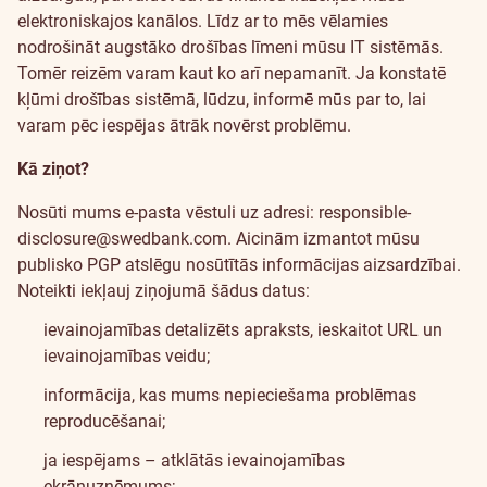
elektroniskajos kanālos. Līdz ar to mēs vēlamies
nodrošināt augstāko drošības līmeni mūsu IT sistēmās.
Tomēr reizēm varam kaut ko arī nepamanīt. Ja konstatē
kļūmi drošības sistēmā, lūdzu, informē mūs par to, lai
varam pēc iespējas ātrāk novērst problēmu.
Kā ziņot?
Nosūti mums e-pasta vēstuli uz adresi:
responsible-
disclosure@swedbank.com
. Aicinām izmantot mūsu
publisko
PGP atslēgu
nosūtītās informācijas aizsardzībai.
Noteikti iekļauj ziņojumā šādus datus:
ievainojamības detalizēts apraksts, ieskaitot URL un
ievainojamības veidu;
informācija, kas mums nepieciešama problēmas
reproducēšanai;
ja iespējams – atklātās ievainojamības
ekrānuzņēmums;