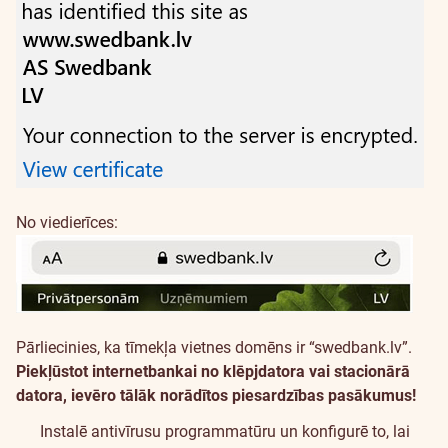
No viedierīces:
Pārliecinies, ka tīmekļa vietnes domēns ir “swedbank.lv”.
Piekļūstot internetbankai no klēpjdatora vai stacionārā
datora, ievēro tālāk norādītos piesardzības pasākumus!
Instalē antivīrusu programmatūru un konfigurē to, lai