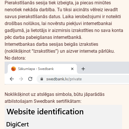
Pierakstīšanās sesija tiek izbeigta, ja piecas minūtes
nenotiek nekāda darbība. Tu tiksi aicināts vēlreiz ievadīt
savus pierakstīšanās datus. Laika ierobežojumi ir noteikti
drošības nolūkos, lai novērstu piekļuvi internetbankai
gadījumā, ja lietotājs ir aizmirsis izrakstīties no sava konta
pēc darba pabeigšanas internetbankā.
Internetbankas darba sesijas beigās izraksties
(noklikšķinot “Izrakstīties”) un aizver interneta pārlūku.
No datora:
Noklikšķinot uz atslēgas simbola, būtu jāparādās
atbilstošajam Swedbank sertifikātam: