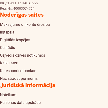
BIC/S.W.I.F.T.: HABALV22
Reģ. Nr.: 40003074764
Noderīgas saites
Maksājumu un kontu drošība
Ilgtspēja
Digitālās iespējas
Cenrādis
Ceļvedis dzīves notikumos
Kalkulatori
Korespondentbankas
Nāc strādāt pie mums
Juridiskā informācija
Noteikumi
Personas datu apstrāde