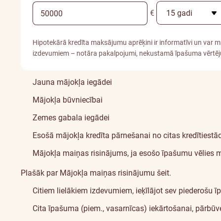
€
Hipotekārā kredīta maksājumu aprēķini ir informatīvi un var ma
izdevumiem – notāra pakalpojumi, nekustamā īpašuma vērtē
Jauna mājokļa iegādei
Mājokļa būvniecībai
Zemes gabala iegādei
Esošā
mājokļa kredīta
pārnešanai no citas kredītiestā
Mājokļa maiņas
risinājums, ja esošo īpašumu vēlies m
Plašāk par Mājokļa maiņas risinājumu
šeit
.
Citiem lielākiem izdevumiem, ieķīlājot sev piederošu 
Cita īpašuma (piem., vasarnīcas) iekārtošanai, pārbūvei