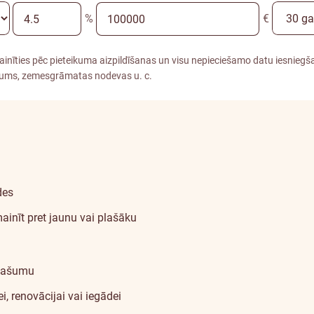
%
€
inīties pēc pieteikuma aizpildīšanas un visu nepieciešamo datu iesniegšan
jums, zemesgrāmatas nodevas u. c.
des
ainīt pret jaunu vai plašāku
īpašumu
, renovācijai vai iegādei