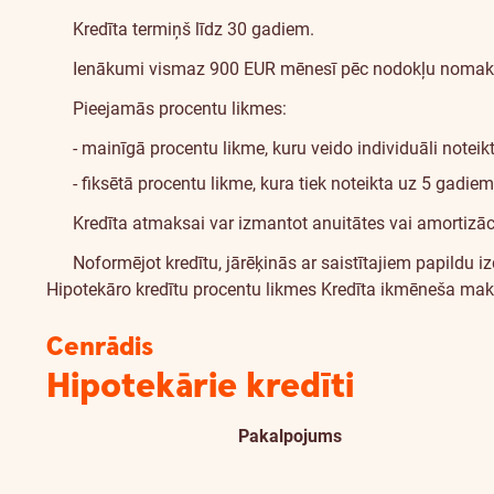
Kredīta termiņš līdz 30 gadiem.
Ienākumi vismaz 900 EUR mēnesī pēc nodokļu nomaks
Pieejamās procentu likmes:
- mainīgā procentu likme, kuru veido individuāli notei
- fiksētā procentu likme, kura tiek noteikta uz 5 gad
Kredīta atmaksai var izmantot anuitātes vai amortizā
Noformējot kredītu, jārēķinās ar saistītajiem papi
Hipotekāro kredītu procentu likmes
Kredīta ikmēneša mak
Cenrādis
Hipotekārie kredīti
Pakalpojums