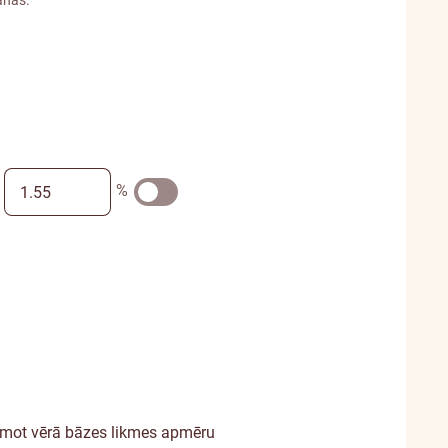
%
, ņemot vērā bāzes likmes apmēru