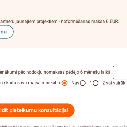
partneru
jaunajiem projektiem
- noformēšanas maksa 0 EUR.
umu
 ienākumi pēc nodokļu nomaksas pēdējo 6 mēnešu laikā.
u skaitu savā mājsaimniecībā.
Nav
1
2 vai vairāk
ildīt pieteikumu konsultācijai
ainīties pēc pieteikuma aizpildīšanas un visu nepieciešamo datu iesniegš