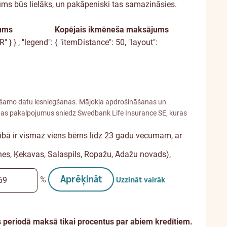
s būs lielāks, un pakāpeniski tas samazināsies.
ums
Kopējais ikmēneša maksājums
EUR" } } , "legend": { "itemDistance": 50, "layout":
ciešamo datu iesniegšanas. Mājokļa apdrošināšanas un
as pakalpojumus sniedz Swedbank Life Insurance SE, kuras
dībā ir vismaz viens bērns līdz 23 gadu vecumam, ar
ines, Ķekavas, Salaspils, Ropažu, Ādažu novads),
Aprēķināt
%
Uzzināt vairāk
 periodā maksā tikai procentus par abiem kredītiem.