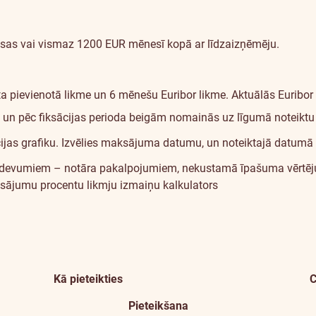
as vai vismaz 1200 EUR mēnesī kopā ar līdzaizņēmēju.
kta pievienotā likme un 6 mēnešu Euribor likme. Aktuālās Euribor
iem un pēc fiksācijas perioda beigām nomainās uz līgumā noteiktu
cijas grafiku. Izvēlies maksājuma datumu, un noteiktajā datumā
ldu izdevumiem – notāra pakalpojumiem, nekustamā īpašuma vēr
sājumu procentu likmju izmaiņu kalkulators
Kā pieteikties
C
Pieteikšana