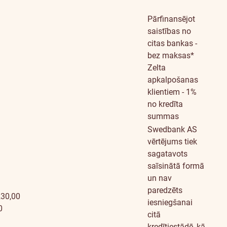
Pārfinansējot
saistības no
citas bankas -
bez maksas*
Zelta
apkalpošanas
klientiem - 1%
no kredīta
summas
Swedbank AS
vērtējums tiek
sagatavots
saīsinātā formā
un nav
paredzēts
230,00
iesniegšanai
0
citā
kredītiestādē, kā