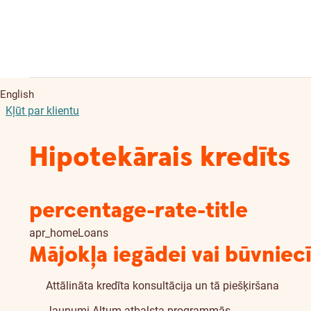
English
Kļūt par klientu
Hipotekārais kredīts
percentage-rate-title
apr_homeLoans
Mājokļa iegādei vai būvniec
Attālināta kredīta konsultācija un tā piešķiršana
Jaunumi
Altum
atbalsta programmās