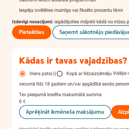
Iespēja izvēlēties mainīgo vai fiksēto procentu likmi
Izdevīgi nosacījumi:
iegādājoties mājokli kādā no mūsu 
Pieteikties
Saņemt sākotnējo piedāvāj
Kādas ir tavas vajadzības?
Vidējie
Viens pats(-i)
Kopā ar līdzaizņēmēju
vecumā līdz 18 gadiem un/vai apgādībā esošo person
Tev pieejamā kredīta maksimālā summa
0
€
Aprēķināt ikmēneša maksājumu
Aizp
Hipotekārā kredīta maksājumu aprēķini ir informatīvi un var m