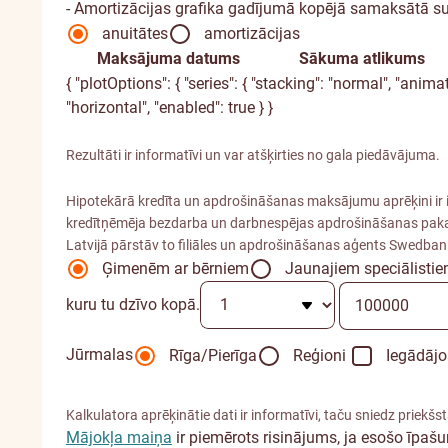
- Amortizācijas grafika gadījumā kopējā samaksātā 
anuitātes
amortizācijas
Maksājuma datums
Sākuma atlikums
{ "plotOptions": { "series": { "stacking": "normal", "animation
"horizontal", "enabled": true } }
Rezultāti ir informatīvi un var atšķirties no gala piedāvājuma.
Hipotekārā kredīta un apdrošināšanas maksājumu aprēķini ir i
kredītņēmēja bezdarba un darbnespējas apdrošināšanas paka
Latvijā pārstāv to filiāles un apdrošināšanas aģents Swedban
Ģimenēm ar bērniem
Jaunajiem speciālisti
kuru tu dzīvo kopā.
Jūrmalas
Rīga/Pierīga
Reģioni
Iegādājo
Kalkulatora aprēķinātie dati ir informatīvi, taču sniedz priekš
Mājokļa maiņa
ir piemērots risinājums, ja esošo īpaš