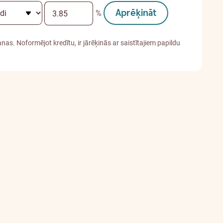
Aprēķināt
%
as. Noformējot kredītu, ir jārēķinās ar saistītajiem papildu