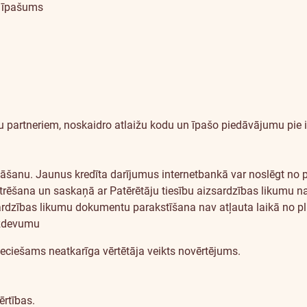
a īpašums
 partneriem, noskaidro atlaižu kodu un īpašo piedāvājumu pie
nāšanu
. Jaunus kredīta darījumus internetbankā var noslēgt no p
ēšana un saskaņā ar Patērētāju tiesību aizsardzības likumu nakts
rdzības likumu dokumentu parakstīšana nav atļauta laikā no plk
izdevumu
pieciešams
neatkarīga vērtētāja veikts novērtējums
.
rtības.