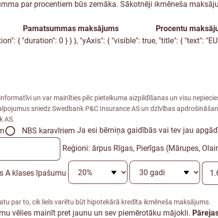
summa par procentiem būs zemāka. Sākotnēji ikmēneša maksājum
Pamatsummas maksājums
Procentu maksāj
": { "duration": 0 } } }, "yAxis": { "visible": true, "title": { "text": "
nformatīvi un var mainīties pēc pieteikuma aizpildīšanas un visu nepie
lpojumus sniedz Swedbank P&C Insurance AS un dzīvības apdrošināšan
k AS.
Ja esi bērniņa gaidībās vai tev jau apgā
em
NBS karavīriem
Reģioni: ārpus Rīgas, Pierīgas (Mārupes, Ola
s A klases īpašumu
statu par to, cik liels varētu būt hipotekārā kredīta ikmēneša maksājums.
umu vēlies mainīt pret jaunu un sev piemērotāku mājokli.
Pārejas