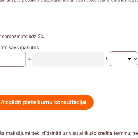
t samazināts līdz 5%.
īlāts savs īpašums.
%
€
Aizpildīt pieteikumu konsultācijai
ēneša maksājumi tiek izlīdzināti uz visu atlikušo kredīta termiņu