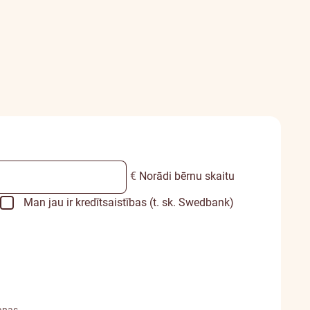
€
Norādi bērnu skaitu
Man jau ir kredītsaistības (t. sk. Swedbank)
anas.