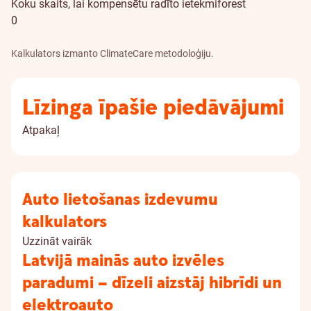
Koku skaits, lai kompensētu radīto ietekmi
forest
0
Kalkulators izmanto ClimateCare metodoloģiju.
Līzinga īpašie piedāvājumi
Atpakaļ
Auto lietošanas izdevumu
kalkulators
Uzzināt vairāk
Latvijā mainās auto izvēles
paradumi – dīzeli aizstāj hibrīdi un
elektroauto