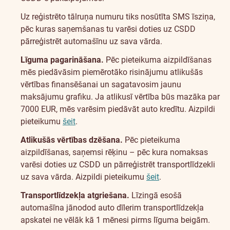
Uz reģistrēto tālruņa numuru tiks nosūtīta SMS īsziņa,
pēc kuras saņemšanas tu varēsi doties uz CSDD
pārreģistrēt automašīnu uz sava vārda.
Līguma pagarināšana.
Pēc pieteikuma aizpildīšanas
mēs piedāvāsim piemērotāko risinājumu atlikušās
vērtības finansēšanai un sagatavosim jaunu
maksājumu grafiku. Ja atlikusī vērtība būs mazāka par
7000 EUR, mēs varēsim piedāvāt auto kredītu. Aizpildi
pieteikumu
šeit
.
Atlikušās vērtības dzēšana.
Pēc pieteikuma
aizpildīšanas, saņemsi rēķinu – pēc kura nomaksas
varēsi doties uz CSDD un pārreģistrēt transportlīdzekli
uz sava vārda. Aizpildi pieteikumu
šeit
.
Transportlīdzekļa atgriešana.
Līzingā esošā
automašīna jānodod auto dīlerim transportlīdzekļa
apskatei ne vēlāk kā 1 mēnesi pirms līguma beigām.