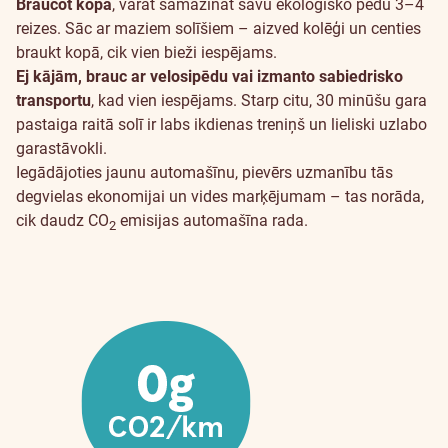
Braucot kopā
, varat samazināt savu ekoloģisko pēdu 3–4
reizes. Sāc ar maziem solīšiem – aizved kolēģi un centies
braukt kopā, cik vien bieži iespējams.
Ej kājām, brauc ar velosipēdu vai izmanto sabiedrisko
transportu
, kad vien iespējams. Starp citu, 30 minūšu gara
pastaiga raitā solī ir labs ikdienas treniņš un lieliski uzlabo
garastāvokli.
Iegādājoties jaunu automašīnu, pievērs uzmanību tās
degvielas ekonomijai un vides marķējumam – tas norāda,
cik daudz CO
emisijas automašīna rada.
2