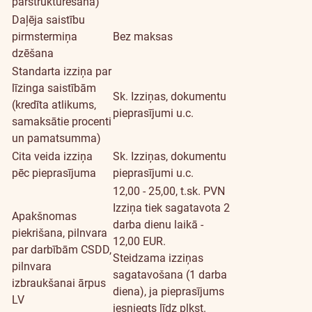
pārstrukturēšana)
Daļēja saistību
pirmstermiņa
Bez maksas
dzēšana
Standarta izziņa par
līzinga saistībām
Sk.
Izziņas, dokumentu
(kredīta atlikums,
pieprasījumi u.c.
samaksātie procenti
un pamatsumma)
Cita veida izziņa
Sk.
Izziņas, dokumentu
pēc pieprasījuma
pieprasījumi u.c.
12,00 - 25,00, t.sk. PVN
Izziņa tiek sagatavota 2
Apakšnomas
darba dienu laikā -
piekrišana, pilnvara
12,00 EUR.
par darbībām CSDD,
Steidzama izziņas
pilnvara
sagatavošana (1 darba
izbraukšanai ārpus
diena), ja pieprasījums
LV
iesniegts līdz plkst.