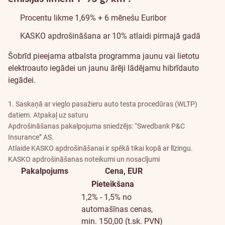
Procentu likme 1,69% + 6 mēnešu Euribor
KASKO apdrošināšana ar 10% atlaidi pirmajā gadā
Šobrīd pieejama
atbalsta programma
jaunu vai lietotu
elektroauto iegādei un jaunu ārēji lādējamu hibrīdauto
iegādei.
1. Saskaņā ar vieglo pasažieru auto testa procedūras (WLTP)
datiem.
Atpakaļ uz saturu
Apdrošināšanas pakalpojuma sniedzējs: “Swedbank P&C
Insurance” AS.
Atlaide KASKO apdrošināšanai ir spēkā tikai kopā ar līzingu.
KASKO apdrošināšanas noteikumi un nosacījumi
Pakalpojums
Cena, EUR
Papildu
Pieteikšana
informāc
1,2% - 1,5% no
automašīnas cenas,
min. 150,00 (t.sk. PVN)