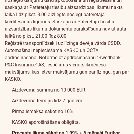
noslēgto darījumu datu apkopošana un reģistrēšana un
saskaņā ar Patērētāju tiesību aizsardzības likumu nakts
laikā līdz plkst. 8.00 aizliegts noslēgt patērētāja
kreditēšanas līgumus. Saskaņā ar Patērētāju tiesību
aizsardzības likumu dokumentu parakstīšana nav atļauta
laikā no plkst. 21.00 līdz 8.00.
Reģistrē transportlīdzekli uz līzinga devēja vārda CSDD.
Automašīnai nepieciešama
KASKO
un
OCTA
apdrošināšana. Noformējot apdrošināšanu "Swedbank
P&C Insurance" AS, iespējams vienots ikmēneša
maksājums, kas ietver maksājumu gan par līzingu, gan par
KASKO.
Aizdevuma summa no 10 000 EUR.
Aizdevuma termiņš līdz 7 gadiem.
Pirmā iemaksa sākot no 10%.
KASKO apdrošināšana obligāta.
Procentu likme sākot no 1,99% + 6 mēneši Euribor
.