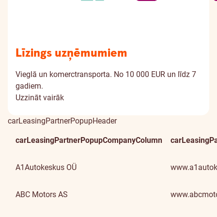
Līzings uzņēmumiem
Vieglā un komerctransporta. No 10 000 EUR un līdz 7
gadiem.
Uzzināt vairāk
carLeasingPartnerPopupHeader
carLeasingPartnerPopupCompanyColumn
carLeasingP
A1Autokeskus OÜ
www.a1autok
ABC Motors AS
www.abcmoto