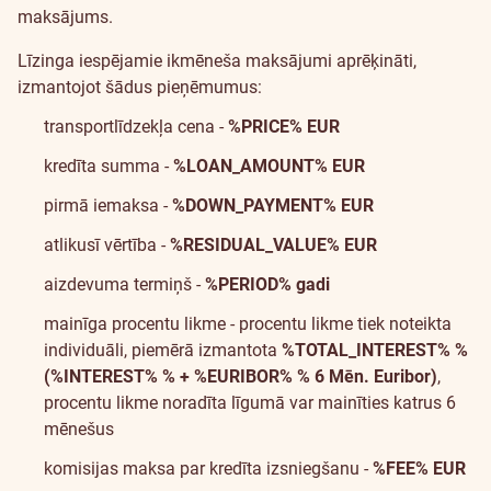
maksājums.
Līzinga iespējamie ikmēneša maksājumi aprēķināti,
izmantojot šādus pieņēmumus:
transportlīdzekļa cena -
%PRICE% EUR
kredīta summa -
%LOAN_AMOUNT% EUR
pirmā iemaksa -
%DOWN_PAYMENT% EUR
atlikusī vērtība -
%RESIDUAL_VALUE% EUR
aizdevuma termiņš -
%PERIOD% gadi
mainīga procentu likme - procentu likme tiek noteikta
individuāli, piemērā izmantota
%TOTAL_INTEREST% %
(%INTEREST% % + %EURIBOR% % 6 Mēn. Euribor)
,
procentu likme noradīta līgumā var mainīties katrus 6
mēnešus
komisijas maksa par kredīta izsniegšanu -
%FEE% EUR