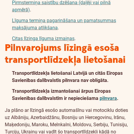
Pirmstermiņa saistību dzēšana (daļēji vai pilnā
apmērā)
.
Līguma termiņa pagarināšana un pamatsummas
maksājuma atlikšana
.
Citas līzinga līguma izmaiņas
.
Pilnvarojums līzingā esoša
transportlīdzekļa lietošanai
Transportlīdzekļa lietošanai Latvijā un citās Eiropas
Savienības dalībvalstīs pilnvara nav obligāta.
Transportlīdzekļa izmantošanai ārpus Eiropas
Savienības dalībvalstīm ir nepieciešama
pilnvara
.
Ja plāno ar līzingā esošo automašīnu vai motociklu doties
uz Albāniju, Azerbaidžānu, Bosniju un Hercegovinu, Irānu,
Maķedoniju, Maroku, Melnkalni, Moldovu, Serbiju, Tunisiju,
Turciju, Ukrainu vai vadīt šo transportlīdzekli kādā no