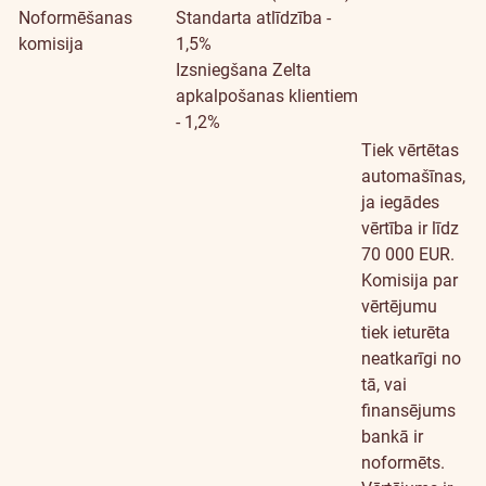
Noformēšanas
Standarta atlīdzība -
komisija
1,5%
Izsniegšana Zelta
apkalpošanas klientiem
- 1,2%
Tiek vērtētas
automašīnas,
ja iegādes
vērtība ir līdz
70 000 EUR.
Komisija par
vērtējumu
tiek ieturēta
neatkarīgi no
tā, vai
finansējums
bankā ir
noformēts.