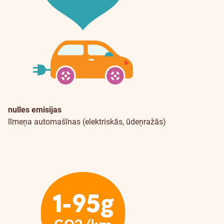
nulles emisijas
līmeņa automašīnas (elektriskās, ūdeņražās)