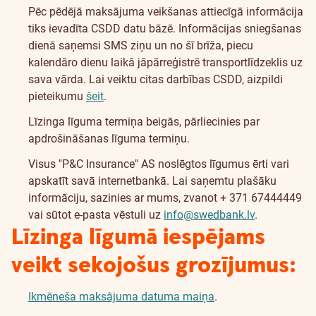
Pēc pēdējā maksājuma veikšanas attiecīgā informācija
tiks ievadīta CSDD datu bāzē. Informācijas sniegšanas
dienā saņemsi SMS ziņu un no šī brīža, piecu
kalendāro dienu laikā jāpārreģistrē transportlīdzeklis uz
sava vārda. Lai veiktu citas darbības CSDD, aizpildi
pieteikumu
šeit
.
Līzinga līguma termiņa beigās, pārliecinies par
apdrošināšanas līguma termiņu.
Visus "P&C Insurance" AS noslēgtos līgumus ērti vari
apskatīt savā internetbankā. Lai saņemtu plašāku
informāciju, sazinies ar mums, zvanot + 371 67444449
vai sūtot e-pasta vēstuli uz
info@swedbank.lv
.
Līzinga līgumā iespējams
veikt sekojošus grozījumus:
Ikmēneša maksājuma datuma maiņa
.