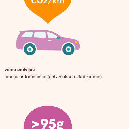
zema emisijas
līmeņa automašīnas (galvenokārt uzlādējamās)