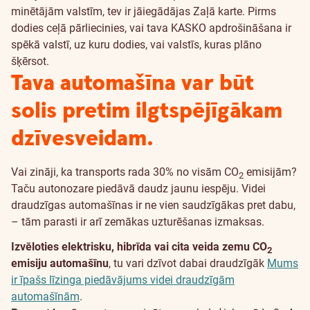
minētājām valstīm, tev ir jāiegādājas Zaļā karte. Pirms
dodies ceļā pārliecinies, vai tava KASKO apdrošināšana ir
spēkā valstī, uz kuru dodies, vai valstīs, kuras plāno
šķērsot.
Tava automašīna var būt
solis pretim ilgtspējīgākam
dzīvesveidam.
Vai zināji, ka transports rada 30% no visām CO
emisijām?
2
Taču autonozare piedāvā daudz jaunu iespēju. Videi
draudzīgas automašīnas ir ne vien saudzīgākas pret dabu,
– tām parasti ir arī zemākas uzturēšanas izmaksas.
Izvēloties elektrisku, hibrīda vai cita veida zemu CO
2
emisiju automašīnu
, tu vari dzīvot dabai draudzīgāk
Mums
ir īpašs līzinga piedāvājums videi draudzīgām
automašīnām
.