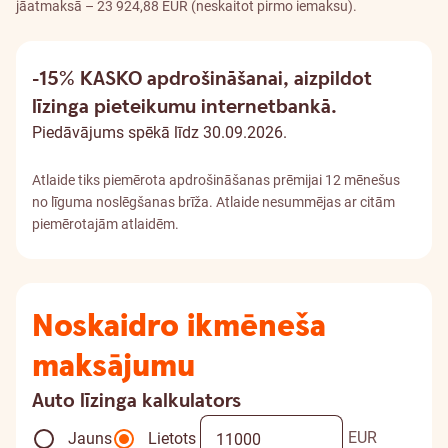
jāatmaksā – 23 924,88 EUR (neskaitot pirmo iemaksu).
-15% KASKO apdrošināšanai,
aizpildot
līzinga pieteikumu internetbankā.
Piedāvājums spēkā līdz 30.09.2026.
Atlaide tiks piemērota apdrošināšanas prēmijai 12 mēnešus
no līguma noslēgšanas brīža. Atlaide nesummējas ar citām
piemērotajām atlaidēm.
Noskaidro ikmēneša
maksājumu
Auto līzinga kalkulators
EUR
Jauns
Lietots