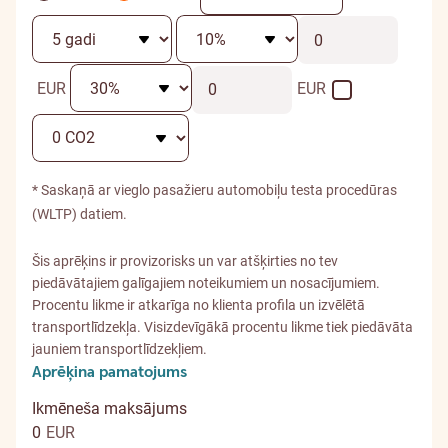
Atlikusī
EUR
EUR
vērtība
* Saskaņā ar vieglo pasažieru automobiļu testa procedūras
(WLTP) datiem.
Šis aprēķins ir provizorisks un var atšķirties no tev
piedāvātajiem galīgajiem noteikumiem un nosacījumiem.
Procentu likme ir atkarīga no klienta profila un izvēlētā
transportlīdzekļa. Visizdevīgākā procentu likme tiek piedāvāta
jauniem transportlīdzekļiem.
Aprēķina pamatojums
Ikmēneša maksājums
0
EUR