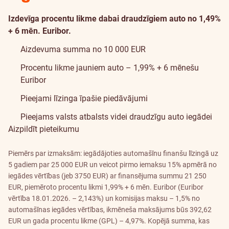
Izdevīga procentu likme dabai draudzīgiem auto no 1,49%
+ 6 mēn. Euribor.
Aizdevuma summa no 10 000 EUR
Procentu likme jauniem auto – 1,99% + 6 mēnešu
Euribor
Pieejami
līzinga īpašie piedāvājumi
Pieejams
valsts atbalsts
videi draudzīgu auto iegādei
Aizpildīt pieteikumu
Piemērs par izmaksām: iegādājoties automašīnu finanšu līzingā uz
5 gadiem par 25 000 EUR un veicot pirmo iemaksu 15% apmērā no
iegādes vērtības (jeb 3750 EUR) ar finansējuma summu 21 250
EUR, piemēroto procentu likmi 1,99% + 6 mēn. Euribor (Euribor
vērtība 18.01.2026. – 2,143%) un komisijas maksu – 1,5% no
automašīnas iegādes vērtības, ikmēneša maksājums būs 392,62
EUR un gada procentu likme (GPL) – 4,97%. Kopējā summa, kas