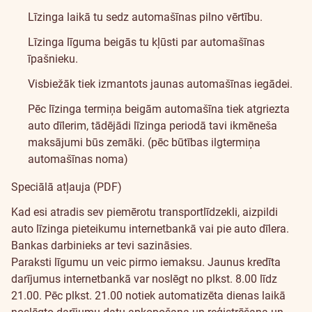
Līzinga laikā tu sedz automašīnas pilno vērtību.
Līzinga līguma beigās tu kļūsti par automašīnas
īpašnieku.
Visbiežāk tiek izmantots jaunas automašīnas iegādei.
Pēc līzinga termiņa beigām automašīna tiek atgriezta
auto dīlerim, tādējādi līzinga periodā tavi ikmēneša
maksājumi būs zemāki. (pēc būtības ilgtermiņa
automašīnas noma)
Speciālā atļauja (PDF)
Kad esi atradis sev piemērotu transportlīdzekli, aizpildi
auto līzinga pieteikumu
internetbankā
vai pie auto dīlera.
Bankas darbinieks ar tevi sazināsies.
Paraksti līgumu un veic pirmo iemaksu. Jaunus kredīta
darījumus internetbankā var noslēgt no plkst. 8.00 līdz
21.00.
Pēc plkst. 21.00 notiek automatizēta dienas laikā