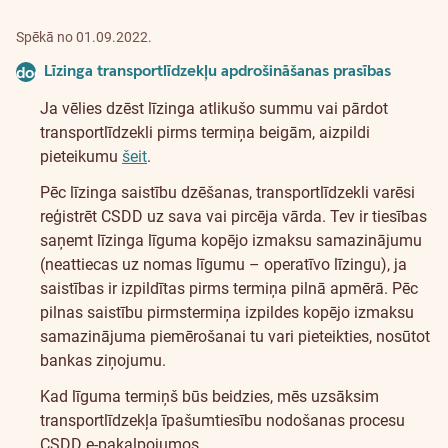
Spēkā no 01.09.2022.
Līzinga transportlīdzekļu apdrošināšanas prasības
document
Ja vēlies dzēst līzinga atlikušo summu vai pārdot
transportlīdzekli pirms termiņa beigām, aizpildi
pieteikumu
šeit
.
Pēc līzinga saistību dzēšanas, transportlīdzekli varēsi
reģistrēt CSDD uz sava vai pircēja vārda.
Tev ir tiesības
saņemt līzinga līguma kopējo izmaksu samazinājumu
(neattiecas uz nomas līgumu – operatīvo līzingu), ja
saistības ir izpildītas pirms termiņa pilnā apmērā. Pēc
pilnas saistību pirmstermiņa izpildes kopējo izmaksu
samazinājuma piemērošanai tu vari pieteikties, nosūtot
bankas ziņojumu.
Kad līguma termiņš būs beidzies, mēs uzsāksim
transportlīdzekļa īpašumtiesību nodošanas procesu
CSDD e-pakalpojumos.