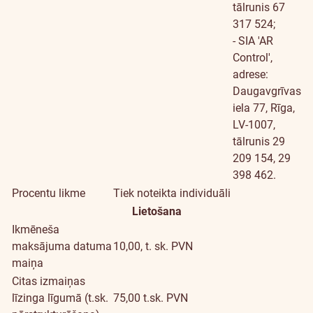
tālrunis 67
317 524;
- SIA 'AR
Control',
adrese:
Daugavgrīvas
iela 77, Rīga,
LV-1007,
tālrunis 29
209 154, 29
398 462.
Procentu likme
Tiek noteikta individuāli
Lietošana
Ikmēneša
maksājuma datuma
10,00, t. sk. PVN
maiņa
Citas izmaiņas
līzinga līgumā (t.sk.
75,00 t.sk. PVN