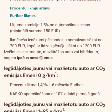
Procentu likmju arhīvs
Euribor likmes
Līguma komisija 1,5% no automašīnas cenas
(minimālā summa 150 EUR).
Ikmēneša ienākumi pēc nodokļu nomaksas sākot no
700 EUR, kopā ar līdzaizņēmēju sākot no 1200 EUR.
Izvēloties elektroauto, mazlitrāžas auto vai hibrīdauto,
saņem
īpašus nosacījumus
.
Iegādājoties jaunu vai mazlietotu auto ar CO
Informācija par atrunu
2
1
emisijas līmeni 0 g/km
:
Procentu likme 1,49% + 6 mēnešu Euribor
KASKO apdrošināšana ar 10% atlaidi pirmajā gadā
Iegādājoties jaunu vai mazlietotu auto ar CO
Informācija par atrunu
2
1
emisijas līmeni 1–95 g/km
: