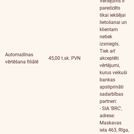
Vērtējums ir
paredzēts
tikai iekšējai
lietošanai un
klientam
netiek
izsniegts.
Tiek arī
Automašīnas
45,00 t.sk. PVN
akceptēti
vērtēšana filiālē
vērtējumi,
kurus veikuši
bankas
apstiprināti
sadarbības
partneri:
- SIA 'BRC',
adrese:
Maskavas
iela 463, Rīga,