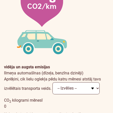
vidēja un augsta emisijas
līmeņa automašīnas (dīzeļa, benzīna dzinēji)
Aprēķini, cik lielu oglekļa pēdu katru mēnesi atstāj tavs
izvēlētais transporta veids.
CO
kilogrami mēnesī
2
0