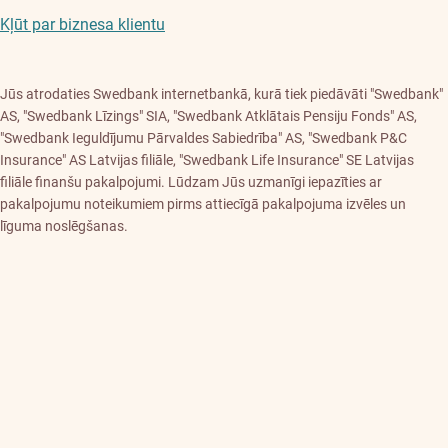
Kļūt par biznesa klientu
Jūs atrodaties Swedbank internetbankā, kurā tiek piedāvāti "Swedbank"
AS, "Swedbank Līzings" SIA, "Swedbank Atklātais Pensiju Fonds" AS,
"Swedbank Ieguldījumu Pārvaldes Sabiedrība" AS, "Swedbank P&C
Insurance" AS Latvijas filiāle, "Swedbank Life Insurance" SE Latvijas
filiāle finanšu pakalpojumi. Lūdzam Jūs uzmanīgi iepazīties ar
pakalpojumu noteikumiem pirms attiecīgā pakalpojuma izvēles un
līguma noslēgšanas.