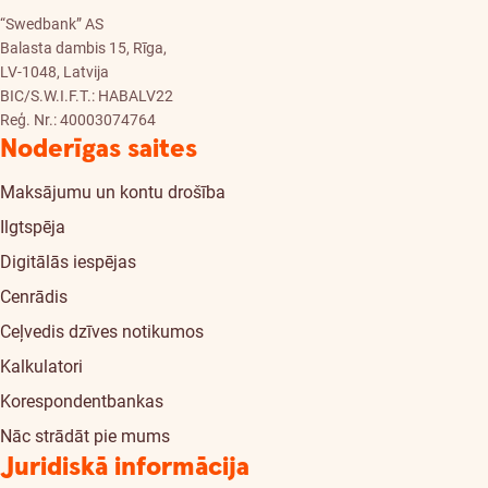
“Swedbank” AS
Balasta dambis 15, Rīga,
LV-1048, Latvija
BIC/S.W.I.F.T.: HABALV22
Reģ. Nr.: 40003074764
Noderīgas saites
Maksājumu un kontu drošība
Ilgtspēja
Digitālās iespējas
Cenrādis
Ceļvedis dzīves notikumos
Kalkulatori
Korespondentbankas
Nāc strādāt pie mums
Juridiskā informācija