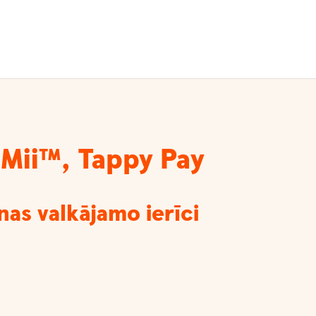
Mii™, Tappy Pay
nas valkājamo ierīci