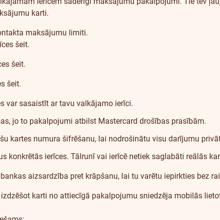
ājamām ierīcēm saderīgi maksājumu pakalpojumi. Tie tev ļauj pi
aksājumu karti.
ontakta maksājumu limiti.
rīces
šeit
.
īces
šeit
.
es
šeit.
var sasaistīt ar tavu valkājamo ierīci.
as, jo to pakalpojumi atbilst Mastercard drošības prasībām.
šu kartes numura šifrēšanu, lai nodrošinātu visu darījumu priv
konkrētās ierīces. Tālrunī vai ierīcē netiek saglabāti reālās kar
bankas aizsardzība pret krāpšanu, lai tu varētu iepirkties bez ra
zdzēšot karti no attiecīgā pakalpojumu sniedzēja mobilās lietotn
iešams: