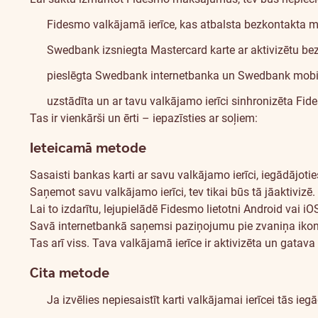
Fidesmo
Pay™
Fidesmo valkājamā ierīce, kas atbalsta bezkontakta 
Swedbank izsniegta Mastercard karte ar aktivizētu b
pieslēgta Swedbank internetbanka un Swedbank mobilā
uzstādīta un ar tavu valkājamo ierīci sinhronizēta Fid
Tas ir vienkārši un ērti – iepazīsties ar soļiem:
Ieteicamā metode
Sasaisti bankas karti ar savu valkājamo ierīci, iegādājoties
Saņemot savu valkājamo ierīci, tev tikai būs tā jāaktivizē.
Lai to izdarītu, lejupielādē Fidesmo lietotni
Android
vai
iO
Savā internetbankā saņemsi paziņojumu pie zvaniņa ikonas 
Tas arī viss. Tava valkājamā ierīce ir aktivizēta un gata
Cita metode
Ja izvēlies nepiesaistīt karti valkājamai ierīcei tās iegā