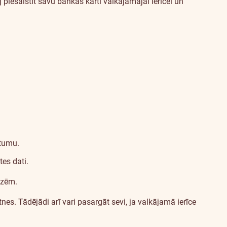
esaistīt savu bankas karti valkājamajai ierīcei un
ātumu.
tes dati.
izēm.
es. Tādējādi arī vari pasargāt sevi, ja valkājamā ierīce