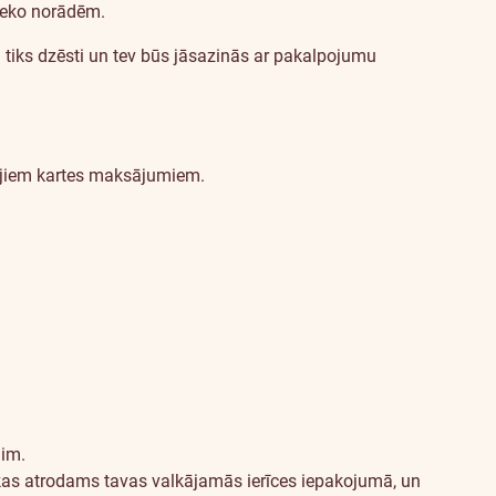
 seko norādēm.
i tiks dzēsti un tev būs jāsazinās ar pakalpojumu
tajiem kartes maksājumiem.
lim.
 kas atrodams tavas valkājamās ierīces iepakojumā, un