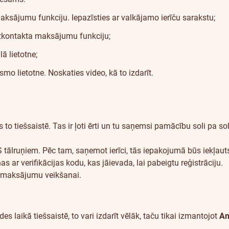
maksājumu funkciju.
Iepazīsties ar valkājamo ierīču sarakstu
;
ezkontakta maksājumu funkciju;
 lietotne;
esmo lietotne.
Noskaties video
, kā to izdarīt.
 to tiešsaistē. Tas ir ļoti ērti un tu saņemsi pamācību soli pa so
S
tālruņiem. Pēc tam, saņemot ierīci, tās iepakojumā būs iekļauts
ar verifikācijas kodu, kas jāievada, lai pabeigtu reģistrāciju.
va maksājumu veikšanai.
des laikā tiešsaistē, to vari izdarīt vēlāk, taču tikai izmantojot
An