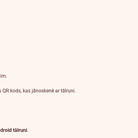
lim.
 QR kods, kas jānoskenē ar tālruni.
droid tālruni
.