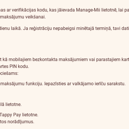
ar verifikācijas kodu, kas jāievada Manage-Mii lietotnē, lai pab
va maksājumu veikšanai.
ienu laikā. Ja reģistrāciju nepabeigsi minētajā termiņā, tavi dat
pat kā mobilajiem bezkontakta maksājumiem vai parastajiem ka
rtes PIN kodu.
eciešams:
a maksājumu funkciju.
Iepazīsties ar valkājamo ierīču sarakstu
.
ā lietotne.
 Tappy Pay lietotne.
gtos norādījumus.