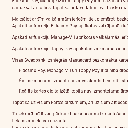
Par
Fidesmo Pay, Manage-Mii un Tappy Pay ir ar dažādām valk
samaksāt ar to tieši tāpat kā ar tavu tālruni vai fizisko m
Maksājot ar šīm valkājamām ierīcēm, tiek piemēroti bezk
Apskati ar funkciju Fidesmo Pay aprīkotas valkājamās ie
Apskati ar funkciju Manage-Mii aprīkotas valkājamās ier
Apskati ar funkciju Tappy Pay aprīkotas valkājamās ierīc
Visas Swedbank izsniegtās Mastercard bezkontakta kartes 
Fidesmo Pay, Manage-Mii un Tappy Pay ir pilnībā droš
Šie pakalpojumi izmanto nozares standartiem atbilsto
Reālās kartes digitalizētā kopija nav izmantojama ārpus 
Tāpat kā uz visiem kartes pirkumiem, arī uz šiem attiecas 
Tu jebkurā brīdī vari pārtraukt pakalpojuma izmantošanu, i
tiek pazaudēta vai nozagta.
Lai sāktu izmantot Fidesmo maksājumus, tev būs nepiec