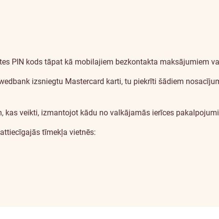
rtes PIN kods tāpat kā mobilajiem bezkontakta maksājumiem v
bank izsniegtu Mastercard karti, tu piekrīti šādiem nosacīju
 kas veikti, izmantojot kādu no valkājamās ierīces pakalpojum
ttiecīgajās tīmekļa vietnēs: