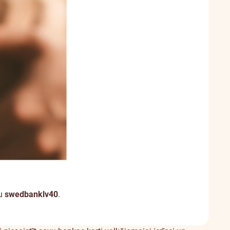
du
swedbanklv40
.