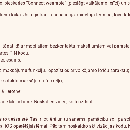
to, pieskaries “Connect wearable” (pieslēgt valkājamo ierīci) un
ienu laikā. Ja reģistrāciju nepabeigsi minētajā termiņā, tavi dat
ieši tāpat kā ar mobilajiem bezkontakta maksājumiem vai paras
rtes PIN kodu.
ieciešams:
ta maksājumu funkciju.
Iepazīsties ar valkājamo ierīču sarakstu
;
ezkontakta maksājumu funkciju;
 lietotne;
age-Mii lietotne.
Noskaties video
, kā to izdarīt.
 to tiešsaistē. Tas ir ļoti ērti un tu saņemsi pamācību soli pa so
ai
iOS
operētājsistēmai. Pēc tam noskaidro aktivizācijas kodu,