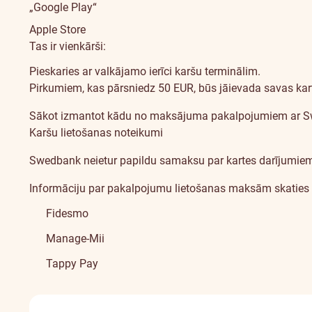
„Google Play“
Apple Store
Tas ir vienkārši:
Pieskaries ar valkājamo ierīci karšu terminālim.
Pirkumiem, kas pārsniedz 50 EUR, būs jāievada savas ka
Nosacījumi
Sākot izmantot kādu no maksājuma pakalpojumiem ar Swed
un
Karšu lietošanas noteikumi
komisijas
Swedbank neietur papildu samaksu par kartes darījumiem,
maksas
Informāciju par pakalpojumu lietošanas maksām skaties a
Fidesmo
Manage-Mii
Tappy Pay