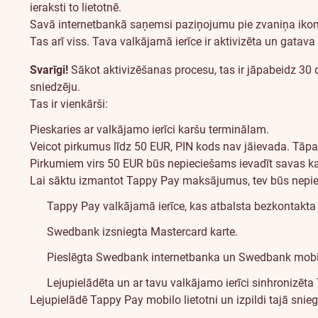
ieraksti to lietotnē.
Savā internetbankā saņemsi paziņojumu pie zvaniņa ikonas 
Tas arī viss. Tava valkājamā ierīce ir aktivizēta un gata
Svarīgi!
Sākot aktivizēšanas procesu, tas ir jāpabeidz 30 d
sniedzēju.
Tas ir vienkārši:
Pieskaries ar valkājamo ierīci karšu terminālam.
Veicot pirkumus līdz 50 EUR, PIN kods nav jāievada. Tā
Pirkumiem virs 50 EUR būs nepieciešams ievadīt savas ka
Tappy
Lai sāktu izmantot Tappy Pay maksājumus, tev būs nepi
Pay
Tappy Pay valkājamā ierīce, kas atbalsta bezkontakt
Swedbank izsniegta Mastercard karte.
Pieslēgta Swedbank internetbanka un Swedbank mobil
Lejupielādēta un ar tavu valkājamo ierīci sinhronizēta
Lejupielādē Tappy Pay mobilo lietotni un izpildi tajā snie