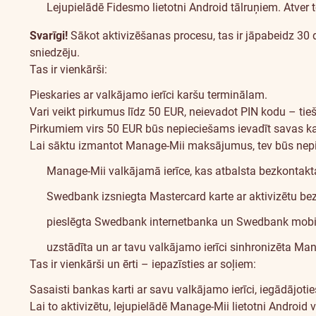
Lejupielādē Fidesmo lietotni Android tālruņiem. Atver 
Svarīgi!
Sākot aktivizēšanas procesu, tas ir jāpabeidz 30 d
sniedzēju.
Tas ir vienkārši:
Pieskaries ar valkājamo ierīci karšu terminālam.
Vari veikt pirkumus līdz 50 EUR, neievadot PIN kodu – t
Pirkumiem virs 50 EUR būs nepieciešams ievadīt savas ka
Manage-
Lai sāktu izmantot Manage-Mii maksājumus, tev būs nep
Mii
Manage-Mii valkājamā ierīce, kas atbalsta bezkontak
Swedbank izsniegta Mastercard karte ar aktivizētu b
pieslēgta Swedbank internetbanka un Swedbank mobilā
uzstādīta un ar tavu valkājamo ierīci sinhronizēta Man
Tas ir vienkārši un ērti – iepazīsties ar soļiem:
Sasaisti bankas karti ar savu valkājamo ierīci, iegādājoties
Lai to aktivizētu, lejupielādē Manage-Mii lietotni
Android
v