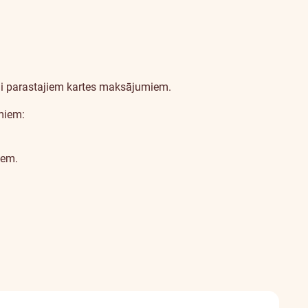
ai parastajiem kartes maksājumiem.
miem:
iem.