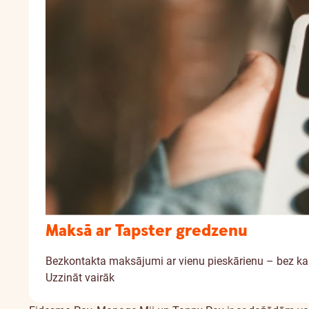
Maksā ar Tapster gredzenu
Bezkontakta maksājumi ar vienu pieskārienu – bez k
Uzzināt vairāk