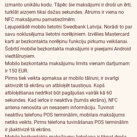
izmanto unikālu kodu. Tāpēc šie maksājumi ir droši un ērti,
turklāt aizņem tikai dažas sekundes. Ātrums ir viena no
NFC maksājumu pamatiezīmēm.
Lejupielādē mobilo lietotni Swedbank Latvija. Norādi to par
savu noklusējuma lietotni norēķiniem. Izvēlies Mastercard
karti ar bezkontakta norēķinu funkciju pirkumu veikšanai.
Šobrīd mobilie bezkontakta maksājumi ir pieejami Android
viedtālruņiem.
Mobilo bezkontakta maksājumu limits vienam darījumam
ir 150 EUR.
Pirms tiek veikta apmaksa ar mobilo tālruni, ir svarīgi
aktivizēt tā ekrānu un atbloķēt taustiņus. Kopš
atbloķēšanas nedrīkst būt pagājušas vairāk kā 60
sekundes. Kad ierīce ir neaktīva (tumšs ekrāns), NFC
antena nenosūta un nesaņem informāciju. Tuvinot
neaktīvu telefonu POS terminālim, mobilais maksājums
netiks veikts. Pirms telefona tuvināšanas POS terminālim
ir jāaktivizē tā ekrāns.
Mobilo bezkontakta maksājumu lietošana ir tikpat droša