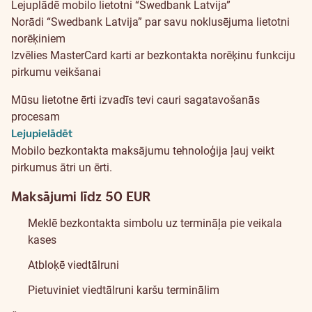
Par
Lejuplādē mobilo lietotni “Swedbank Latvija”
mobilajiem
Norādi “Swedbank Latvija” par savu noklusējuma lietotni
norēķiniem
maksājumiem
Izvēlies MasterCard karti ar bezkontakta norēķinu funkciju
pirkumu veikšanai
Mūsu lietotne ērti izvadīs tevi cauri sagatavošanās
procesam
Lejupielādēt
Mobilo bezkontakta maksājumu tehnoloģija ļauj veikt
pirkumus ātri un ērti.
Maksājumi līdz 50 EUR
Meklē bezkontakta simbolu uz termināļa pie veikala
kases
Atbloķē viedtālruni
Pietuviniet viedtālruni karšu terminālim