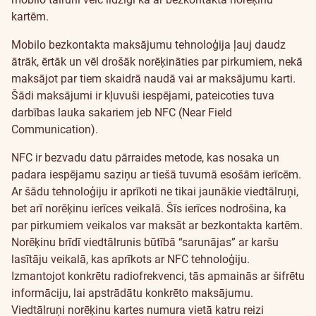
kartēm.
atbildes
Mobilo bezkontakta maksājumu tehnoloģija ļauj daudz
ātrāk, ērtāk un vēl drošāk norēķināties par pirkumiem, nekā
maksājot par tiem skaidrā naudā vai ar maksājumu karti.
Šādi maksājumi ir kļuvuši iespējami, pateicoties tuva
darbības lauka sakariem jeb NFC (Near Field
Communication).
NFC ir bezvadu datu pārraides metode, kas nosaka un
padara iespējamu saziņu ar tiešā tuvumā esošām ierīcēm.
Ar šādu tehnoloģiju ir aprīkoti ne tikai jaunākie viedtālruņi,
bet arī norēķinu ierīces veikalā. Šīs ierīces nodrošina, ka
par pirkumiem veikalos var maksāt ar bezkontakta kartēm.
Norēķinu brīdī viedtālrunis būtībā “sarunājas” ar karšu
lasītāju veikalā, kas aprīkots ar NFC tehnoloģiju.
Izmantojot konkrētu radiofrekvenci, tās apmainās ar šifrētu
informāciju, lai apstrādātu konkrēto maksājumu.
Viedtālruņi norēķinu kartes numura vietā katru reizi