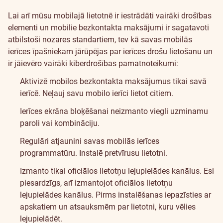
Lai arī mūsu mobilajā lietotnē ir iestrādāti vairāki drošības
elementi un mobilie bezkontakta maksājumi ir sagatavoti
atbilstoši nozares standartiem, tev kā savas mobilās
ierīces īpašniekam jārūpējas par ierīces drošu lietošanu un
ir jāievēro vairāki kiberdrošības pamatnoteikumi:
Aktivizē mobilos bezkontakta maksājumus tikai savā
ierīcē. Neļauj savu mobilo ierīci lietot citiem.
Ierīces ekrāna bloķēšanai neizmanto viegli uzminamu
paroli vai kombināciju.
Regulāri atjaunini savas mobilās ierīces
programmatūru. Instalē pretvīrusu lietotni.
Izmanto tikai oficiālos lietotņu lejupielādes kanālus. Esi
piesardzīgs, arī izmantojot oficiālos lietotņu
lejupielādes kanālus. Pirms instalēšanas iepazīsties ar
apskatiem un atsauksmēm par lietotni, kuru vēlies
lejupielādēt.