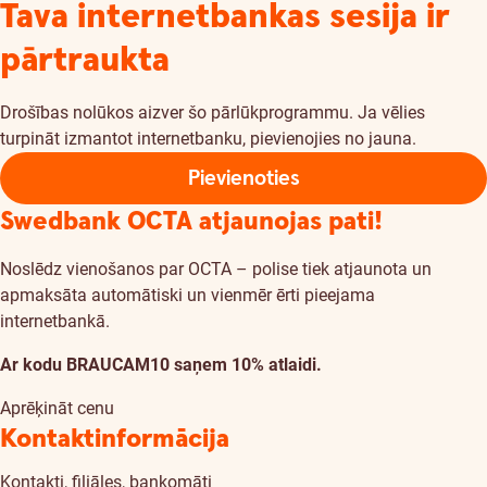
Tava internetbankas sesija ir
pārtraukta
Drošības nolūkos aizver šo pārlūkprogrammu. Ja vēlies
turpināt izmantot internetbanku, pievienojies no jauna.
Pievienoties
Swedbank OCTA atjaunojas pati!
Noslēdz vienošanos par OCTA – polise tiek atjaunota un
apmaksāta automātiski un vienmēr ērti pieejama
internetbankā.
Ar kodu BRAUCAM10 saņem 10% atlaidi.
Aprēķināt cenu
Kontaktinformācija
Kontakti, filiāles, bankomāti