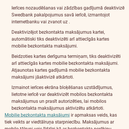
Ierīces nozaudēšanas vai zādzības gadījumā deaktivizē
Swedbank pakalpojumus savā ierīcē, izmantojot
internetbanku vai zvanot uz
.
Deaktivizējot bezkontakta maksājumus kartei,
automātiski tiks deaktivizēti arī attiecīgās kartes
mobilie bezkontakta maksājumi.
Beidzoties kartes derīguma termiņam, tiks deaktivizēti
arī attiecīgās kartes mobilie bezkontakta maksājumi.
Atjaunotas kartes gadījumā mobilie bezkontakta
maksājumi jāaktivizē atkārtoti.
Izmainot ierīces ekrāna bloķēšanas uzstādījumus,
lietotne ierīcē var deaktivizēt mobilos bezkontakta
maksājumus un prasīt autorizēties, lai mobilos
bezkontakta maksājumus aktivizētu atkārtoti.
Jautājumi
Mobilie bezkontakta maksājumi
ir apmaksas veids, kas
tiek veikts ar viedtālruņa starpniecību. Maksājumus ar
un
mobilo tālruni veic līdzīgi kā ar bezkontakta norēķinu