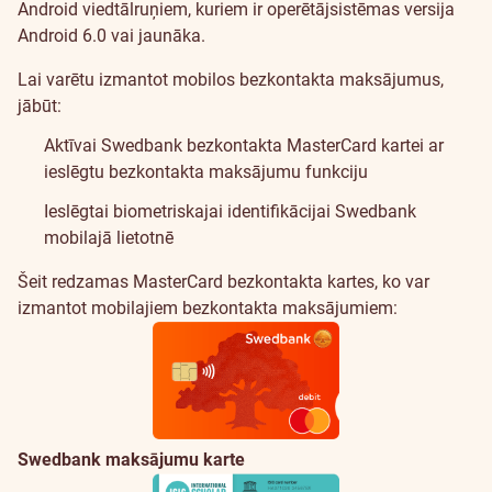
Android viedtālruņiem, kuriem ir operētājsistēmas versija
Android 6.0 vai jaunāka.
Lai varētu izmantot mobilos bezkontakta maksājumus,
jābūt:
Aktīvai Swedbank bezkontakta MasterCard kartei ar
ieslēgtu bezkontakta maksājumu funkciju
Ieslēgtai biometriskajai identifikācijai Swedbank
mobilajā lietotnē
cards-
cards-
Šeit redzamas MasterCard bezkontakta kartes, ko var
tab-
tab-
izmantot mobilajiem bezkontakta maksājumiem:
title
title
Swedbank maksājumu karte