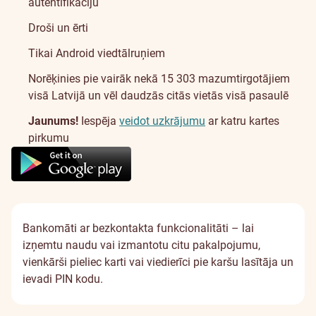
autentifikāciju
Droši un ērti
Tikai Android viedtālruņiem
Norēķinies pie vairāk nekā 15 303 mazumtirgotājiem
visā Latvijā un vēl daudzās citās vietās visā pasaulē
Jaunums!
Iespēja
veidot uzkrājumu
ar katru kartes
pirkumu
Bankomāti ar bezkontakta funkcionalitāti
– lai
izņemtu naudu vai izmantotu citu pakalpojumu,
vienkārši pieliec karti vai viedierīci pie karšu lasītāja un
ievadi PIN kodu.