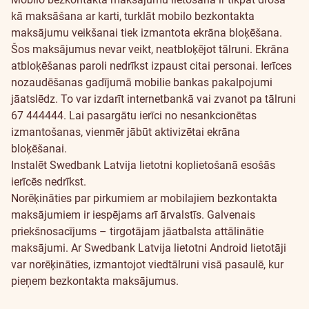
kā maksāšana ar karti, turklāt mobilo bezkontakta
maksājumu veikšanai tiek izmantota ekrāna bloķēšana.
Šos maksājumus nevar veikt, neatbloķējot tālruni. Ekrāna
atbloķēšanas paroli nedrīkst izpaust citai personai. Ierīces
nozaudēšanas gadījumā mobilie bankas pakalpojumi
jāatslēdz. To var izdarīt internetbankā vai zvanot pa tālruni
67 444444. Lai pasargātu ierīci no nesankcionētas
izmantošanas, vienmēr jābūt aktivizētai ekrāna
bloķēšanai.
Instalēt Swedbank Latvija lietotni koplietošanā esošās
ierīcēs nedrīkst.
Norēķināties par pirkumiem ar mobilajiem bezkontakta
maksājumiem ir iespējams arī ārvalstīs. Galvenais
priekšnosacījums – tirgotājam jāatbalsta attālinātie
maksājumi. Ar Swedbank Latvija lietotni Android lietotāji
var norēķināties, izmantojot viedtālruni visā pasaulē, kur
pieņem bezkontakta maksājumus.