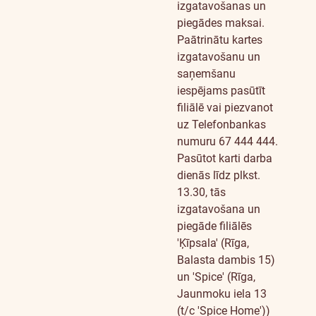
izgatavošanas un
piegādes maksai.
Paātrinātu kartes
izgatavošanu un
saņemšanu
iespējams pasūtīt
filiālē vai piezvanot
uz Telefonbankas
numuru 67 444 444.
Pasūtot karti darba
dienās līdz plkst.
13.30, tās
izgatavošana un
piegāde filiālēs
'Ķīpsala' (Rīga,
Balasta dambis 15)
un 'Spice' (Rīga,
Jaunmoku iela 13
(t/c 'Spice Home'))