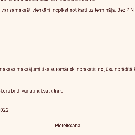
var samaksāt, vienkārši nopīkstinot karti uz termināļa. Bez PIN 
tmaksas maksājumi tiks automātiski norakstīti no jūsu norādīt
urā brīdī var atmaksāt ātrāk.
2022.
Kanāls
Pieteikšana