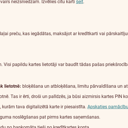
airs neizsniedzam. Izvēlies citu karti
šeit
.
daļai preču, kas iegādātas, maksājot ar kredītkarti vai pārskaitī
Visi papildu kartes lietotāji var baudīt tādas pašas priekšrocīb
 lietotnē:
bloķēšana un atbloķēšana, limitu pārvaldīšana un at
nē. Tas ir ērti, droši un palīdzēs, ja būsi aizmirsis kartes PIN k
kurām tava digitalizētā karte ir piesaistīta.
Apskaties pamācību
s līguma noslēgšanas pat pirms kartes saņemšanas.
du no bankomāta tieši no kredītkartes konta.