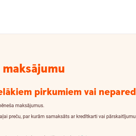
tu maksājumu
lielākiem pirkumiem vai nepar
ikmēneša maksājumus.
daļai preču, par kurām samaksāts ar kredītkarti vai pārskaitījumu