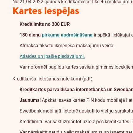
No 21.04.2022. jaunas kredītkartes ar fiksētu maksājumu v
Kartes iespējas
Kredītlimits no 300 EUR
180 dienu
pirkuma apdrošināšana
ir spēkā lielākajai 
Atmaksa fiksētu ikmēneša maksājumu veidā.
Atlaides un īpašie piedāvājumi.
Var noformēt papildu kartes saviem ģimenes locekļiem. 
Kredītkaršu lietošanas noteikumi (pdf)
Kredītkartes pārvaldīšana internetbankā un Swedbank
Jaunums!
Apskati savas kartes PIN kodu mobilajā lietot
Swedbank mobilajā lietotnē apskati to vietņu sarakstu, 
Kredītlimitu var sākt izmantot uzreiz pēc kredītkarte
Var pārskaitīt naudu, veikt maksājumus un izņemt nau