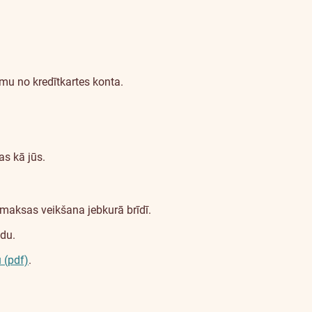
jumu no kredītkartes konta.
as kā jūs.
maksas veikšana jebkurā brīdī.
odu.
 (pdf)
.