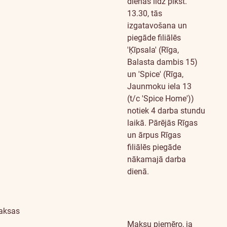
dienās līdz plkst.
13.30, tās
izgatavošana un
piegāde filiālēs
'Ķīpsala' (Rīga,
Balasta dambis 15)
un 'Spice' (Rīga,
Jaunmoku iela 13
(t/c 'Spice Home'))
notiek 4 darba stundu
laikā. Pārējās Rīgas
un ārpus Rīgas
filiālēs piegāde
nākamajā darba
dienā.
aksas
Maksu piemēro, ja