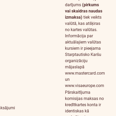
darījums
(pirkums
vai skaidras naudas
izmaksa)
tiek veikts
valūtā, kas atšķiras
no kartes valūtas.
Informācija par
aktuālajiem valūtas
kursiem ir pieejama
Starptautisko Karšu
organizāciju
mājaslapā
www.mastercard.com
un
www.visaeurope.com
Pārskaitījuma
komisijas maksas no
kredītkartes konta ir
ksājumi
identiskas kā