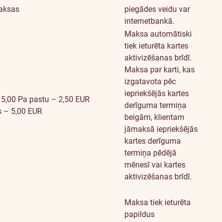
aksas
piegādes veidu var
internetbankā.
Maksa automātiski
tiek ieturēta kartes
aktivizēšanas brīdī.
Maksa par karti, kas
izgatavota pēc
iepriekšējās kartes
 5,00
Pa pastu – 2,50 EUR
derīguma termiņa
ēs – 5,00 EUR
beigām, klientam
jāmaksā iepriekšējās
kartes derīguma
termiņa pēdējā
mēnesī vai kartes
aktivizēšanas brīdī.
Maksa tiek ieturēta
papildus