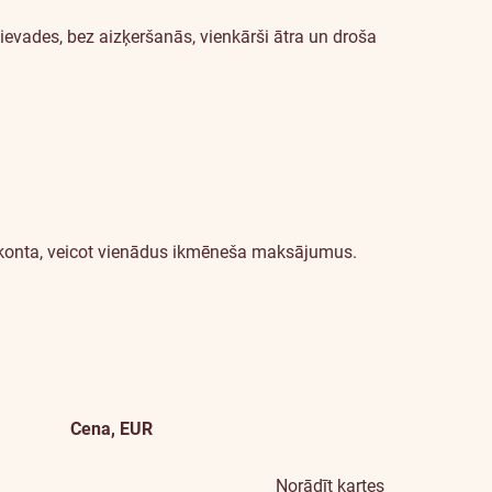
ievades, bez aizķeršanās, vienkārši ātra un droša
ā konta, veicot vienādus ikmēneša maksājumus.
Cena, EUR
Papildu
informācija
Norādīt kartes