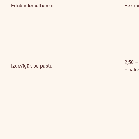
Ērtāk internetbankā
Bez m
2,50 –
Izdevīgāk pa pastu
Filiāl