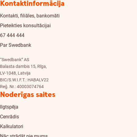
Kontaktinformācija
Kontakti, filiāles, bankomāti
Pieteikties konsultācijai
67 444 444
Par Swedbank
“Swedbank” AS
Balasta dambis 15, Rīga,
LV-1048, Latvija
BIC/S.W.I.F.T.: HABALV22
Reģ. Nr.: 40003074764
Noderīgas saites
Ilgtspēja
Cenrādis
Kalkulatori
Nāc strādāt pie mums