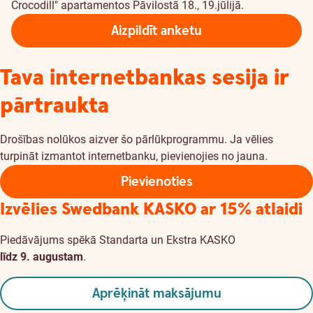
Crocodill" apartamentos Pāvilostā 18., 19.jūlijā.
Aizpildīt anketu
Tava internetbankas sesija ir
pārtraukta
Drošības nolūkos aizver šo pārlūkprogrammu. Ja vēlies
turpināt izmantot internetbanku, pievienojies no jauna.
Pievienoties
Izvēlies Swedbank KASKO
ar 15% atlaidi
Piedāvājums spēkā Standarta un Ekstra KASKO
līdz 9. augustam
.
Aprēķināt maksājumu