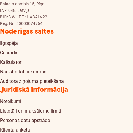
Balasta dambis 15, Rīga,
LV-1048, Latvija
BIC/S.W.I.F.T.: HABALV22
Reģ. Nr.: 40003074764
Noderīgas saites
Ilgtspēja
Cenrādis
Kalkulatori
Nāc strādāt pie mums
Auditora ziņojuma pieteikšana
Juridiskā informācija
Noteikumi
Lietotāji un maksājumu limiti
Personas datu apstrāde
Klienta anketa