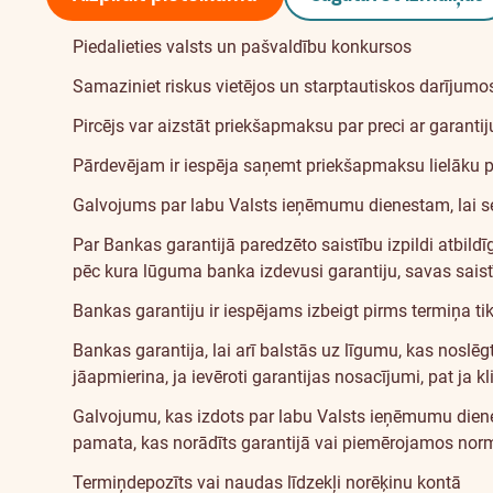
Piedalieties valsts un pašvaldību konkursos
Samaziniet riskus vietējos un starptautiskos darījumo
Pircējs var aizstāt priekšapmaksu par preci ar garantij
Pārdevējam ir iespēja saņemt priekšapmaksu lielāku p
Galvojums par labu Valsts ieņēmumu dienestam, lai se
Par Bankas garantijā paredzēto saistību izpildi atbildī
pēc kura lūguma banka izdevusi garantiju, savas saistī
Bankas garantiju ir iespējams izbeigt pirms termiņa ti
Bankas garantija, lai arī balstās uz līgumu, kas noslēg
jāapmierina, ja ievēroti garantijas nosacījumi, pat ja 
Galvojumu, kas izdots par labu Valsts ieņēmumu dienest
pamata, kas norādīts garantijā vai piemērojamos norm
Termiņdepozīts vai naudas līdzekļi norēķinu kontā