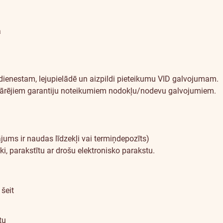
a
ienestam, lejupielādē un aizpildi
pieteikumu VID galvojumam
.
ārējiem garantiju noteikumiem nodokļu/nodevu galvojumiem
.
ā
ums ir naudas līdzekļi vai termiņdepozīts)
ki, parakstītu ar drošu elektronisko parakstu.
i
šeit
tu