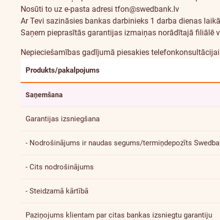
Nosūti to uz e-pasta adresi
tfon@swedbank.lv
Ar Tevi sazināsies bankas darbinieks 1 darba dienas laik
Saņem pieprasītās garantijas izmaiņas norādītajā filiālē va
Nepieciešamības gadījumā piesakies telefonkonsultācija
Produkts/pakalpojums
Saņemšana
Garantijas izsniegšana
- Nodrošinājums ir naudas segums/termiņdepozīts Swedb
- Cits nodrošinājums
- Steidzamā kārtībā
Paziņojums klientam par citas bankas izsniegtu garantiju