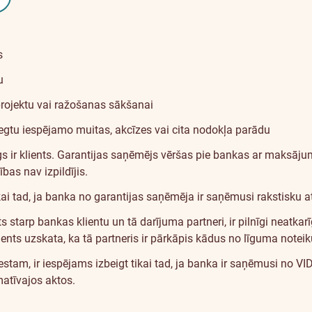
s
u
rojektu vai ražošanas sākšanai
gtu iespējamo muitas, akcīzes vai cita nodokļa parādu
gs ir klients. Garantijas saņēmējs vēršas pie bankas ar maksājum
bas nav izpildījis.
kai tad, ja banka no garantijas saņēmēja ir saņēmusi rakstisku 
ts starp bankas klientu un tā darījuma partneri, ir pilnīgi neat
klients uzskata, ka tā partneris ir pārkāpis kādus no līguma note
am, ir iespējams izbeigt tikai tad, ja banka ir saņēmusi no VID
atīvajos aktos.