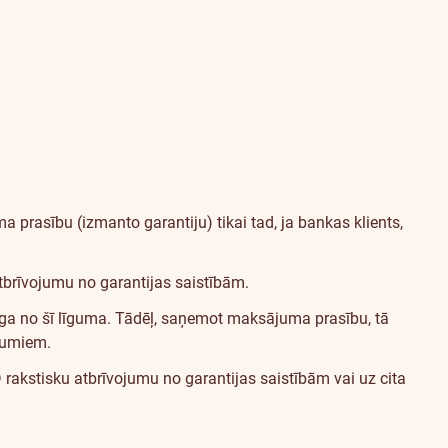
a prasību (izmanto garantiju) tikai tad, ja bankas klients,
atbrīvojumu no garantijas saistībām.
karīga no šī līguma. Tādēļ, saņemot maksājuma prasību, tā
ikumiem.
 rakstisku atbrīvojumu no garantijas saistībām vai uz cita