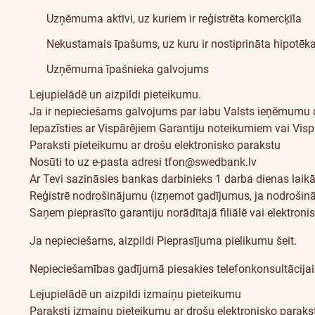
Uzņēmuma aktīvi, uz kuriem ir reģistrēta komercķīla
Nekustamais īpašums, uz kuru ir nostiprināta hipotēk
Uzņēmuma īpašnieka galvojums
Lejupielādē un aizpildi
pieteikumu
.
Ja ir nepieciešams galvojums par labu Valsts ieņēmumu d
Iepazīsties ar
Vispārējiem Garantiju noteikumiem
vai
Visp
Paraksti pieteikumu ar drošu elektronisko parakstu
Nosūti to uz e-pasta adresi
tfon@swedbank.lv
Ar Tevi sazināsies bankas darbinieks 1 darba dienas laik
Reģistrē nodrošinājumu (izņemot gadījumus, ja nodrošināj
Saņem pieprasīto garantiju norādītajā filiālē vai elektronis
Ja nepieciešams, aizpildi Pieprasījuma pielikumu
šeit
.
Nepieciešamības gadījumā piesakies telefonkonsultācija
Lejupielādē un aizpildi
izmaiņu pieteikumu
Paraksti izmaiņu pieteikumu ar drošu elektronisko paraks