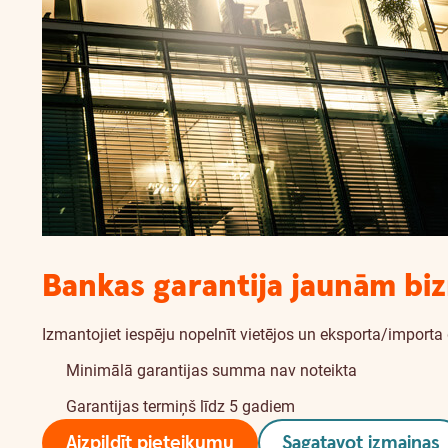
Bankas garantija jaunām bi
Izmantojiet iespēju nopelnīt vietējos un eksporta/import
Minimālā garantijas summa nav noteikta
Garantijas termiņš līdz 5 gadiem
Aizpildīt pieteikumu
Sagatavot izmaiņas