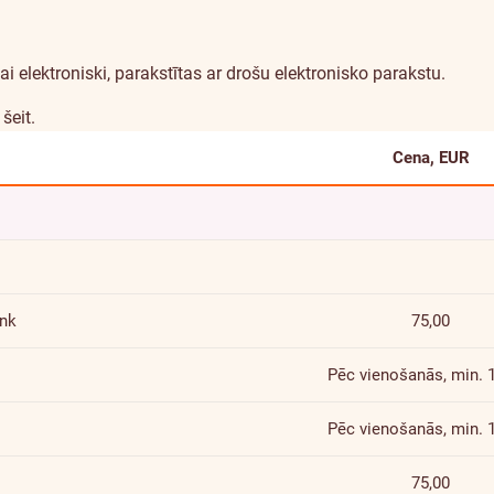
ā
i elektroniski, parakstītas ar drošu elektronisko parakstu.
i
šeit
.
Cena, EUR
ank
75,00
Pēc vienošanās, min. 
Pēc vienošanās, min. 
75,00