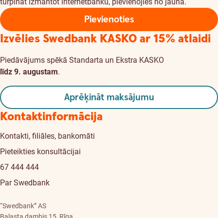
turpināt izmantot internetbanku, pievienojies no jauna.
Pievienoties
Izvēlies Swedbank KASKO
ar 15% atlaidi
Piedāvājums spēkā Standarta un Ekstra KASKO
līdz 9. augustam
.
Aprēķināt maksājumu
Kontaktinformācija
Kontakti, filiāles, bankomāti
Pieteikties konsultācijai
67 444 444
Par Swedbank
“Swedbank” AS
Balasta dambis 15, Rīga,