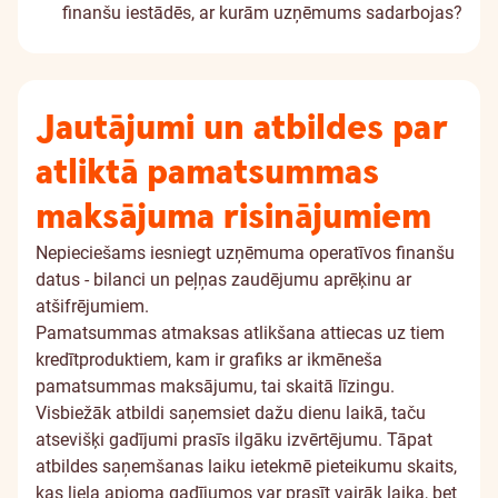
finanšu iestādēs, ar kurām uzņēmums sadarbojas?
Jautājumi un atbildes par
atliktā pamatsummas
maksājuma risinājumiem
Nepieciešams iesniegt uzņēmuma operatīvos finanšu
datus - bilanci un peļņas zaudējumu aprēķinu ar
atšifrējumiem.
Pamatsummas atmaksas atlikšana attiecas uz tiem
kredītproduktiem, kam ir grafiks ar ikmēneša
pamatsummas maksājumu, tai skaitā līzingu.
Visbiežāk atbildi saņemsiet dažu dienu laikā, taču
atsevišķi gadījumi prasīs ilgāku izvērtējumu. Tāpat
atbildes saņemšanas laiku ietekmē pieteikumu skaits,
kas liela apjoma gadījumos var prasīt vairāk laika, bet