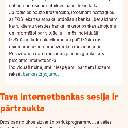
šobrīd nodrošinām atbildes pāris dienu laikā.
Ja radīsies pauze tirdzniecībā, ierosinām nesteigties
ar POS iekārtas atpakaļ atdošanu bankai, bet aicinām
katru klientu vērsties bankā, rakstot bankas ziņojumu
un informējot par situāciju – mēs individuāli
izvērtēsim katru pieteikumu un palīdzēsim rast
risinājumu uzņēmuma izmaksu mazināšanai.
Pēc izmaiņu noformēšanas jaunais grafiks būs
pieejams internetbankā.
Individuāli risinājumi ir iespējami, par tiem lūdzam
rakstīt
bankas ziņojumu
.
Tava internetbankas sesija ir
pārtraukta
Drošības nolūkos aizver šo pārlūkprogrammu. Ja vēlies