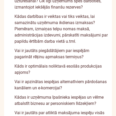
uzturēšanai? Cik ilgi uzņēmums spēs darboties,
izmantojot iekšējās finanšu rezerves?
Kādas darbības ir veiktas vai tiks veiktas, lai
samazinātu uzņēmuma ikdienas izmaksas?
Piemēram, izmaiņas telpu nomas maksā,
administrācijas izdevumi, pārskatīti maksājumi par
papildu ērtībām darba vietā u.tml.
Vai ir jautāts piegādātājiem par iespējām
pagarināt rēķinu apmaksas termiņus?
Kāds ir optimālais noliktavā esošās produkcijas
apjoms?
Vai ir apzinātas iespējas alternatīviem pārdošanas
kanāliem un e-komercijai?
Kādas ir uzņēmuma īpašnieka iespējas un vēlme
atbalstīt biznesu ar personiskiem līdzekļiem?
Vai ir jautāts par atliktā maksājuma iespēju visās