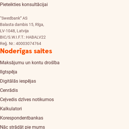
Pieteikties konsultācijai
“Swedbank” AS
Balasta dambis 15, Rīga,
LV-1048, Latvija
BIC/S.W.I.F.T.: HABALV22
Reģ. Nr.: 40003074764
Noderīgas saites
Maksājumu un kontu drošība
Ilgtspēja
Digitālās iespējas
Cenrādis
Ceļvedis dzīves notikumos
Kalkulatori
Korespondentbankas
Nāc strādāt pie mums