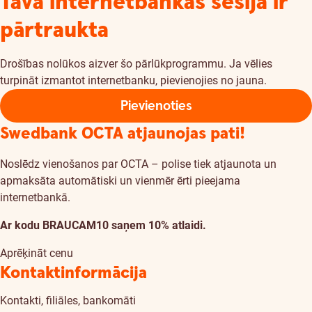
Tava internetbankas sesija ir
pārtraukta
Drošības nolūkos aizver šo pārlūkprogrammu. Ja vēlies
turpināt izmantot internetbanku, pievienojies no jauna.
Pievienoties
Swedbank OCTA atjaunojas pati!
Noslēdz vienošanos par OCTA – polise tiek atjaunota un
apmaksāta automātiski un vienmēr ērti pieejama
internetbankā.
Ar kodu BRAUCAM10 saņem 10% atlaidi.
Aprēķināt cenu
Kontaktinformācija
Kontakti, filiāles, bankomāti