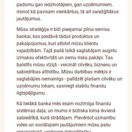
padomu gan iedzīvotājiem, gan uzņēmumiem,
risinot kā pavisam vienkāršus, tā arī sarežģītākus
jautājumus.
Mūsu stratēģija ir būt pieejamai pilna servisa
bankai, kas piedāvā tādus produktus un
pakalpojumus, kuri atbilst mūsu klientu
vajadzībām. Tajā pašā laikā saglabājam augstu
izmaksu efektivitāti un zemu riska pakāpi. Tas
balstīts mūsu vīzijā - veicināt cilvēku, biznesu un
sabiedrības attīstību. Mūsu darbības mērķis ir
saglabājies nemainīgs - palīdzēt plašam cilvēku un
uzņēmumu lokam, sasniegt stabilu finanšu
ilgtspējīgumu.
Kā lielākā banka mēs esam nozīmīga finanšu
sistēmas daļa, un mums ir būtiska loma ikvienā
sabiedrībā, kurā strādājam. Pievēršot uzmanību
vides un sociālajiem jautājumiem mūsu pašu
organizācijā, veidojam ilgtspējīgāku