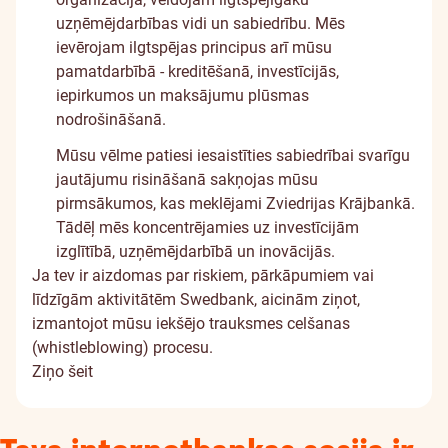
uzņēmējdarbības vidi un sabiedrību. Mēs
ievērojam ilgtspējas principus arī mūsu
pamatdarbībā - kreditēšanā, investīcijās,
iepirkumos un maksājumu plūsmas
nodrošināšanā.
Mūsu vēlme patiesi iesaistīties sabiedrībai svarīgu
jautājumu risināšanā sakņojas mūsu
pirmsākumos, kas meklējami Zviedrijas Krājbankā.
Tādēļ mēs koncentrējamies uz investīcijām
izglītībā, uzņēmējdarbībā un inovācijās.
Ja tev ir aizdomas par riskiem, pārkāpumiem vai
līdzīgām aktivitātēm Swedbank, aicinām ziņot,
izmantojot mūsu iekšējo trauksmes celšanas
(whistleblowing) procesu.
Ziņo šeit